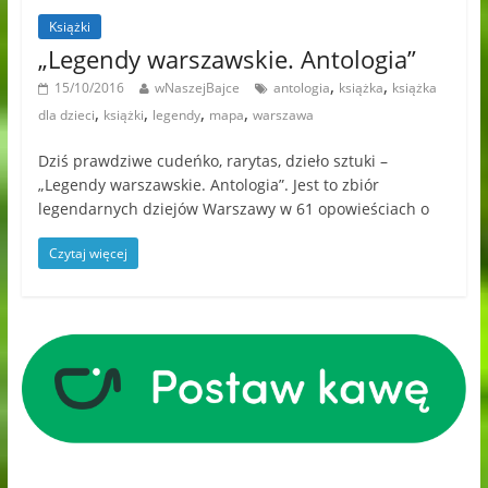
Książki
„Legendy warszawskie. Antologia”
,
,
15/10/2016
wNaszejBajce
antologia
książka
książka
,
,
,
,
dla dzieci
książki
legendy
mapa
warszawa
Dziś prawdziwe cudeńko, rarytas, dzieło sztuki –
„Legendy warszawskie. Antologia”. Jest to zbiór
legendarnych dziejów Warszawy w 61 opowieściach o
Czytaj więcej