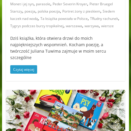
,
,
,
Monet i jej syn
parasole
Peder Severin Kroyer
Pieter Bruegel
,
,
,
,
Starszy
poezja
polska poezja
Portret żony z pieskiem
Siedem
,
,
,
kaczek nad wodą
Ta książka powstała w Polsce
TRudny rachunek
,
,
,
Tygrys podczas burzy tropikalnej
warszawa
warzywa
wiersze
Dziś książka, która otwiera drzwi do moich
najpiękniejszych wspomnień. Kocham poezję, a
twórczość Juliana Tuwima zajmuje w moim sercu
szczególne
Czytaj więcej