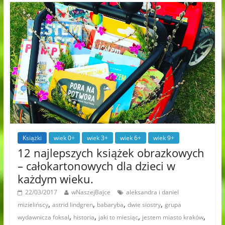
Książki
wiek 0+
wiek 3+
wiek 6+
wiek 9+
12 najlepszych książek obrazkowych
– całokartonowych dla dzieci w
każdym wieku.
22/03/2017
wNaszejBajce
aleksandra i daniel
,
,
,
,
mizielińscy
astrid lindgren
babaryba
dwie siostry
grupa
,
,
,
,
wydawnicza foksal
historia
jaki to miesiąc
jestem miasto kraków