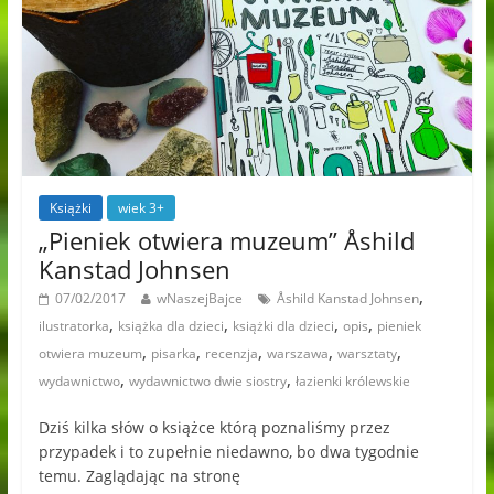
Książki
wiek 3+
„Pieniek otwiera muzeum” Åshild
Kanstad Johnsen
,
07/02/2017
wNaszejBajce
Åshild Kanstad Johnsen
,
,
,
,
ilustratorka
książka dla dzieci
książki dla dzieci
opis
pieniek
,
,
,
,
,
otwiera muzeum
pisarka
recenzja
warszawa
warsztaty
,
,
wydawnictwo
wydawnictwo dwie siostry
łazienki królewskie
Dziś kilka słów o książce którą poznaliśmy przez
przypadek i to zupełnie niedawno, bo dwa tygodnie
temu. Zaglądając na stronę