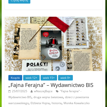
Czytaj więcej
Książki
wiek 12+
wiek 15+
wiek 9+
„Fajna Ferajna” – Wydawnictwo BIS
25/07/2025
wNaszejBajce
"Fajna ferajna" -
,
,
Wydawnictwo BIS
druga wojna światowa
dzieci z powstania
,
,
,
warszawskiego
Elżbieta Hojna
historia
Monika Kowaleczko