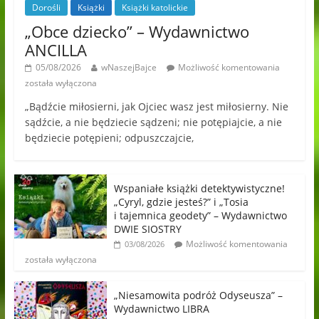
Dorośli
Książki
Książki katolickie
„Obce dziecko” – Wydawnictwo
ANCILLA
05/08/2026
wNaszejBajce
Możliwość komentowania
została wyłączona
„Bądźcie miłosierni, jak Ojciec wasz jest miłosierny. Nie
sądźcie, a nie będziecie sądzeni; nie potępiajcie, a nie
będziecie potępieni; odpuszczajcie,
Wspaniałe książki detektywistyczne!
„Cyryl, gdzie jesteś?” i „Tosia
i tajemnica geodety” – Wydawnictwo
DWIE SIOSTRY
Możliwość komentowania
03/08/2026
została wyłączona
„Niesamowita podróż Odyseusza” –
Wydawnictwo LIBRA