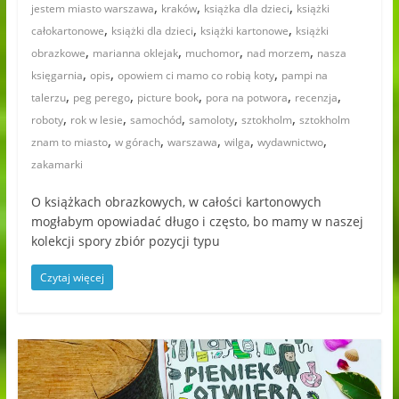
,
,
,
jestem miasto warszawa
kraków
książka dla dzieci
książki
,
,
,
całokartonowe
książki dla dzieci
książki kartonowe
książki
,
,
,
,
obrazkowe
marianna oklejak
muchomor
nad morzem
nasza
,
,
,
księgarnia
opis
opowiem ci mamo co robią koty
pampi na
,
,
,
,
,
talerzu
peg perego
picture book
pora na potwora
recenzja
,
,
,
,
,
roboty
rok w lesie
samochód
samoloty
sztokholm
sztokholm
,
,
,
,
,
znam to miasto
w górach
warszawa
wilga
wydawnictwo
zakamarki
O książkach obrazkowych, w całości kartonowych
mogłabym opowiadać długo i często, bo mamy w naszej
kolekcji spory zbiór pozycji typu
Czytaj więcej