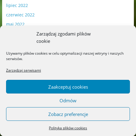
lipiec 2022
czerwiec 2022
maj 2022
kwiecień 2022
Zarządzaj zgodami plików
cookie
marzec 2022
luty 2022
Używamy plików cookies w celu optymalizacji naszej witryny i naszych
serwisów.
styczeń 2022
Zarządzaj serwisami
grudzień 2021
listopad 2021
Zaakceptuj cookies
październik 2021
wrzesień 2021
Odmów
sierpień 2021
Zobacz preferencje
lipiec 2021
czerwiec 2021
Polityka plików cookies