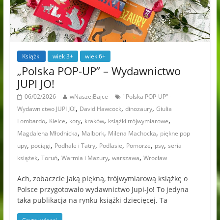
Książki
wiek 3+
wiek 6+
„Polska POP-UP” – Wydawnictwo
JUPI JO!
06/02/2026
wNaszejBajce
"Polska POP-UP" -
,
,
,
Wydawnictwo JUPI JO!
David Hawcock
dinozaury
Giulia
,
,
,
,
,
Lombardo
Kielce
koty
kraków
książki trójwymiarowe
,
,
,
Magdalena Młodnicka
Malbork
Milena Machocka
piękne pop
,
,
,
,
,
,
upy
pociągi
Podhale i Tatry
Podlasie
Pomorze
psy
seria
,
,
,
,
książek
Toruń
Warmia i Mazury
warszawa
Wrocław
Ach, zobaczcie jaką piękną, trójwymiarową książkę o
Polsce przygotowało wydawnictwo Jupi-Jo! To jedyna
taka publikacja na rynku książki dziecięcej. Ta