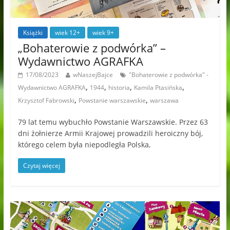
Książki
wiek 12+
wiek 9+
„Bohaterowie z podwórka” –
Wydawnictwo AGRAFKA
17/08/2023
wNaszejBajce
"Bohaterowie z podwórka" -
,
,
,
,
Wydawnictwo AGRAFKA
1944
historia
Kamila Ptasińska
,
,
Krzysztof Fabrowski
Powstanie warszawskie
warszawa
79 lat temu wybuchło Powstanie Warszawskie. Przez 63
dni żołnierze Armii Krajowej prowadzili heroiczny bój,
którego celem była niepodległa Polska,
Czytaj więcej