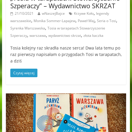
Szperaczy” – Wydawnictwo SKRZAT
,
21/10/2021
wNaszejBajce
Krzywe Koło
legendy
,
,
,
,
warszawskie
Monika Sommer-Lapajew
Paweł Maj
Seria o Tosi
,
Syrenka Warszawska
Tosia w tarapatach Stowarzyszenie
,
,
,
Szperaczy
warszawa
wydawnictwo skrzat
złota kaczka
Tosia kolejny raz skradła nasze serca! Dwa lata temu po
raz pierwszy napisałam o przygodach Tosi w tarapatach,
a dziś
Czytaj więcej