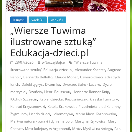
Książki
wiek 3+
wiek 6+
„Wiersze Tuwima
ilustrowane sztuką”
Edukacja-dzieci.pl
28/07/2026
wNaszejBajce
"Wiersze Tuwima
,
,
ilustrowane sztuką" Edukacja-dzieci.pl
Alexander Koester
Auguste
,
,
,
Renoir
Barnardo Bellotto
Claude Monet
Czworo dzieci jedzących
,
,
,
,
lunch
Daleki tygrys
Drzemka
Dworzec Saint - Lazare
Dyzio
,
,
,
,
marzyciel
Dżońcio
Henri Rousseau
Henriette Ronner-Knip
,
,
,
,
KAdruk Szczecin
Kąpiel dziecka
Kapuśniaczek
klasyka literatury
,
,
Konrad Krzyżanowski
Kotek
Krakowskie Przedmieście od Kolumny
,
,
,
,
Zygmunta
List do dzieci
Lokomotywa
Maria Klass-Kazanowska
,
,
Martwa natura - buraki i dynie na polu
Martyna Rejkowicz
Mary
,
,
,
,
Cassatt
Most kolejowy w Argenteuil
Mróz
Myśliwi na śniegu
Pani