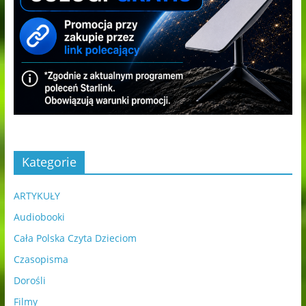
Kategorie
ARTYKUŁY
Audiobooki
Cała Polska Czyta Dzieciom
Czasopisma
Dorośli
Filmy