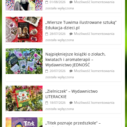
Możliwość komentowania
01/08/2026
została wyłączona
„Wiersze Tuwima ilustrowane sztuką”
Edukacja-dzieci.pl
Możliwość komentowania
28/07/2026
została wyłączona
Najpiękniejsze książki o ziołach,
kwiatach i aromaterapii –
Wydawnictwo JEDNOŚĆ
Możliwość komentowania
20/07/2026
została wyłączona
„Zielniczek” – Wydawnictwo
LITERACKIE
Możliwość komentowania
18/07/2026
została wyłączona
„Titek poznaje przedszkole” –