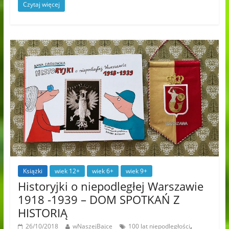
Czytaj więcej
Książki
wiek 12+
wiek 6+
wiek 9+
Historyjki o niepodległej Warszawie
1918 -1939 – DOM SPOTKAŃ Z
HISTORIĄ
,
26/10/2018
wNaszejBajce
100 lat niepodległości