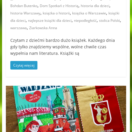
,
,
,
Bohdan Butenko
Dom Spotkań z Historią
historia dla dzieci
,
,
,
historia Warszawy
książka o historii
książka o Warszawie
książki
,
,
,
,
dla dzieci
najlepsze książki dla dzieci
niepodległość
stolica Polski
,
warszawa
Ziarkowska Anna
Czytam z dziećmi bardzo dużo książek. Każdego dnia
gdy tylko znajdziemy wspólne, wolne chwile czas
wypełnia nam literatura. Książki są
Czytaj więcej