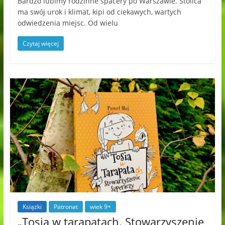
Bardzo lubimy rodzinne spacery po Warszawie. Stolica
ma swój urok i klimat, kipi od ciekawych, wartych
odwiedzenia miejsc. Od wielu
Czytaj więcej
Książki
Patronat
wiek 9+
„Tosia w tarapatach. Stowarzyszenie