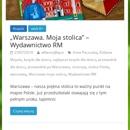
Książki
wiek 6+
„Warszawa. Moja stolica” –
Wydawnictwo RM
,
23/07/2018
wNaszejBajce
Anna Paczuska
Elżbieta
,
,
,
Moyski
książki dla dzieci
najlepsze książki dla dzieci
przewodnik
,
,
,
,
dla dzieci
przewodnik po Warszawie
recenzja
stolica Polski
,
,
warszawa
Warszawa moja stolica
Wydawnictwo RM
Warszawa – nasza piękna stolica to ważny punkt na
mapie Polski. Już przedszkolaki oswajają się z tym
pełnym uroku, tajemnic
Czytaj więcej