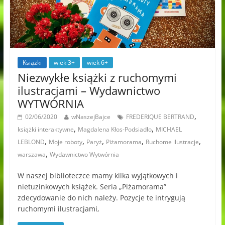
Książki
wiek 3+
wiek 6+
Niezwykłe książki z ruchomymi
ilustracjami – Wydawnictwo
WYTWÓRNIA
,
02/06/2020
wNaszejBajce
FREDERIQUE BERTRAND
,
,
książki interaktywne
Magdalena Kłos-Podsiadło
MICHAEL
,
,
,
,
,
LEBLOND
Moje roboty
Paryż
Piżamorama
Ruchome ilustracje
,
warszawa
Wydawnictwo Wytwórnia
W naszej biblioteczce mamy kilka wyjątkowych i
nietuzinkowych książek. Seria „Piżamorama”
zdecydowanie do nich należy. Pozycje te intrygują
ruchomymi ilustracjami,