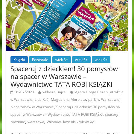
Książki
Pozostałe
wiek 3+
wiek 6+
wiek 9+
Spaceruj z dzieckiem! 30 pomysłów
na spacer w Warszawie –
Wydawnictwo TATA ROBI KSIĄŻKI
,
31/07/2023
wNaszejBajce
Agata Droga Bazan
atrakcje
,
,
,
,
w Warszawie
Lida Raś
Magdalena Morbiato
parki w Warszawie
,
place zabaw w Warszawie
Spaceruj z dzieckiem! 30 pomysłów na
,
spacer w Warszawie - Wydawnictwo TATA ROBI KSIĄŻKI
spacery
,
,
,
rodzinne
warszawa
Wilanów
łazienki królewskie