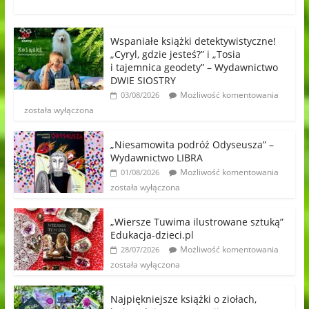
Wspaniałe książki detektywistyczne!
„Cyryl, gdzie jesteś?” i „Tosia
i tajemnica geodety” – Wydawnictwo
DWIE SIOSTRY
Możliwość komentowania
03/08/2026
została wyłączona
„Niesamowita podróż Odyseusza” –
Wydawnictwo LIBRA
Możliwość komentowania
01/08/2026
została wyłączona
„Wiersze Tuwima ilustrowane sztuką”
Edukacja-dzieci.pl
Możliwość komentowania
28/07/2026
została wyłączona
Najpiękniejsze książki o ziołach,