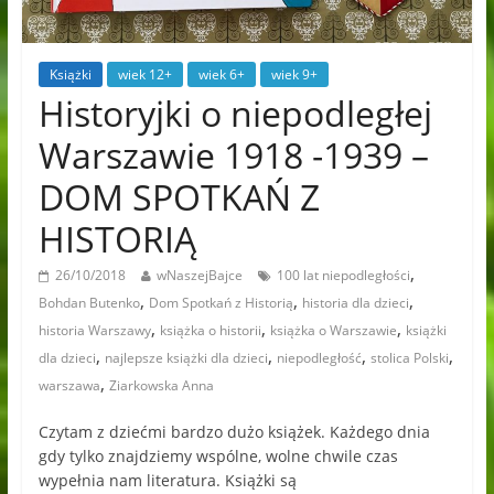
Książki
wiek 12+
wiek 6+
wiek 9+
Historyjki o niepodległej
Warszawie 1918 -1939 –
DOM SPOTKAŃ Z
HISTORIĄ
,
26/10/2018
wNaszejBajce
100 lat niepodległości
,
,
,
Bohdan Butenko
Dom Spotkań z Historią
historia dla dzieci
,
,
,
historia Warszawy
książka o historii
książka o Warszawie
książki
,
,
,
,
dla dzieci
najlepsze książki dla dzieci
niepodległość
stolica Polski
,
warszawa
Ziarkowska Anna
Czytam z dziećmi bardzo dużo książek. Każdego dnia
gdy tylko znajdziemy wspólne, wolne chwile czas
wypełnia nam literatura. Książki są