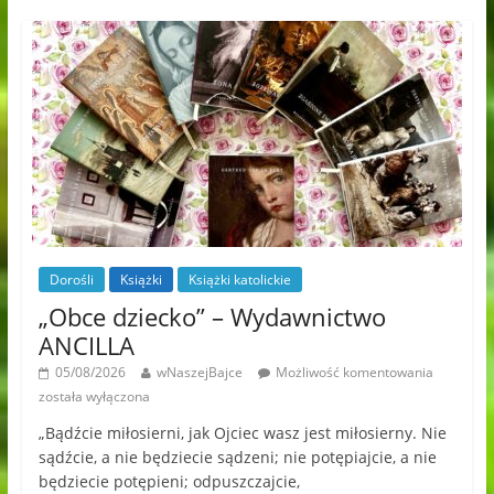
Dorośli
Książki
Książki katolickie
„Obce dziecko” – Wydawnictwo
ANCILLA
05/08/2026
wNaszejBajce
Możliwość komentowania
została wyłączona
„Bądźcie miłosierni, jak Ojciec wasz jest miłosierny. Nie
sądźcie, a nie będziecie sądzeni; nie potępiajcie, a nie
będziecie potępieni; odpuszczajcie,