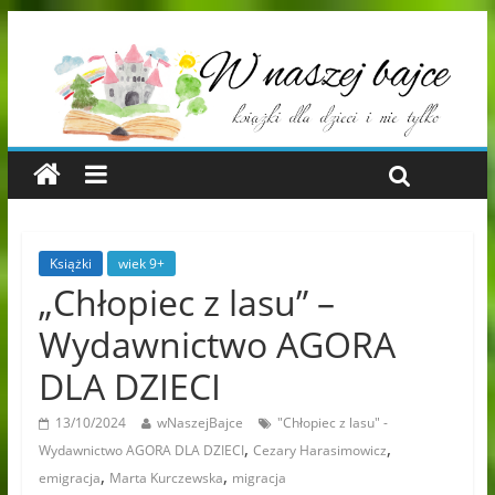
Książki
wiek 9+
„Chłopiec z lasu” –
Wydawnictwo AGORA
DLA DZIECI
13/10/2024
wNaszejBajce
"Chłopiec z lasu" -
,
,
Wydawnictwo AGORA DLA DZIECI
Cezary Harasimowicz
,
,
emigracja
Marta Kurczewska
migracja