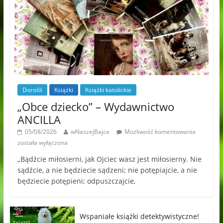
Dorośli
Książki
Książki katolickie
„Obce dziecko” – Wydawnictwo
ANCILLA
05/08/2026
wNaszejBajce
Możliwość komentowania
została wyłączona
„Bądźcie miłosierni, jak Ojciec wasz jest miłosierny. Nie
sądźcie, a nie będziecie sądzeni; nie potępiajcie, a nie
będziecie potępieni; odpuszczajcie,
Wspaniałe książki detektywistyczne!