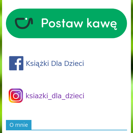
O mnie