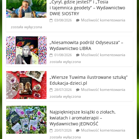
„Cyryl, gdzie jesteś?” i „Tosia
i tajemnica geodety” – Wydawnictwo
DWIE SIOSTRY
Możliwość komentowania
03/08/2026
została wyłączona
„Niesamowita podróż Odyseusza” –
Wydawnictwo LIBRA
Możliwość komentowania
01/08/2026
została wyłączona
„Wiersze Tuwima ilustrowane sztuką”
Edukacja-dzieci.pl
Możliwość komentowania
28/07/2026
została wyłączona
Najpiękniejsze książki o ziołach,
kwiatach i aromaterapii –
Wydawnictwo JEDNOŚĆ
Możliwość komentowania
20/07/2026
została wyłączona