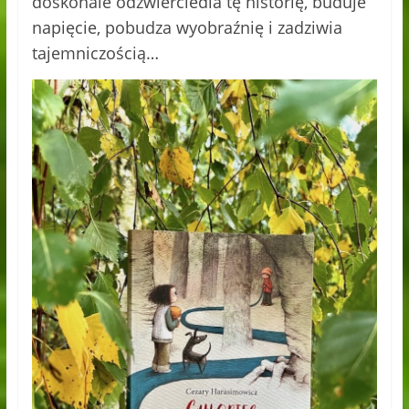
doskonale odzwierciedla tę historię, buduje
napięcie, pobudza wyobraźnię i zadziwia
tajemniczością…