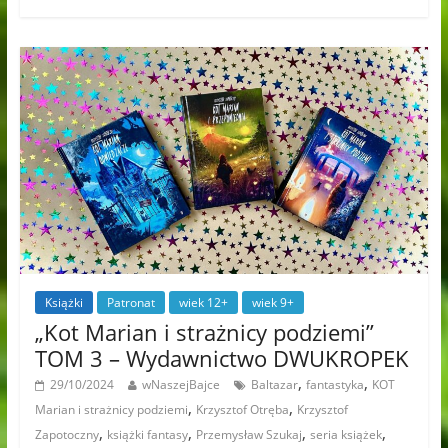
Książki
Patronat
wiek 12+
wiek 9+
„Kot Marian i strażnicy podziemi”
TOM 3 – Wydawnictwo DWUKROPEK
,
,
29/10/2024
wNaszejBajce
Baltazar
fantastyka
KOT
,
,
Marian i strażnicy podziemi
Krzysztof Otręba
Krzysztof
,
,
,
,
Zapotoczny
książki fantasy
Przemysław Szukaj
seria książek