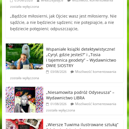
05/08/2026
wNaszejBajce
Możliwość komentowania
została wyłączona
„Bądźcie miłosierni, jak Ojciec wasz jest miłosierny. Nie
sądźcie, a nie będziecie sądzeni; nie potępiajcie, a nie
będziecie potępieni; odpuszczajcie,
Wspaniałe książki detektywistyczne!
„Cyryl, gdzie jesteś?” i „Tosia
i tajemnica geodety” – Wydawnictwo
DWIE SIOSTRY
Możliwość komentowania
03/08/2026
została wyłączona
„Niesamowita podróż Odyseusza” –
Wydawnictwo LIBRA
Możliwość komentowania
01/08/2026
została wyłączona
„Wiersze Tuwima ilustrowane sztuką”