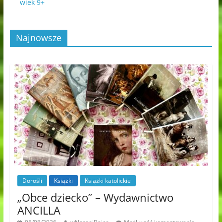
wiek 9+
Najnowsze
Dorośli
Książki
Książki katolickie
„Obce dziecko” – Wydawnictwo
ANCILLA