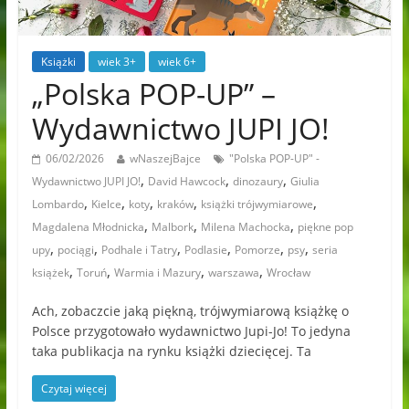
Książki
wiek 3+
wiek 6+
„Polska POP-UP” –
Wydawnictwo JUPI JO!
06/02/2026
wNaszejBajce
"Polska POP-UP" -
,
,
,
Wydawnictwo JUPI JO!
David Hawcock
dinozaury
Giulia
,
,
,
,
,
Lombardo
Kielce
koty
kraków
książki trójwymiarowe
,
,
,
Magdalena Młodnicka
Malbork
Milena Machocka
piękne pop
,
,
,
,
,
,
upy
pociągi
Podhale i Tatry
Podlasie
Pomorze
psy
seria
,
,
,
,
książek
Toruń
Warmia i Mazury
warszawa
Wrocław
Ach, zobaczcie jaką piękną, trójwymiarową książkę o
Polsce przygotowało wydawnictwo Jupi-Jo! To jedyna
taka publikacja na rynku książki dziecięcej. Ta
Czytaj więcej