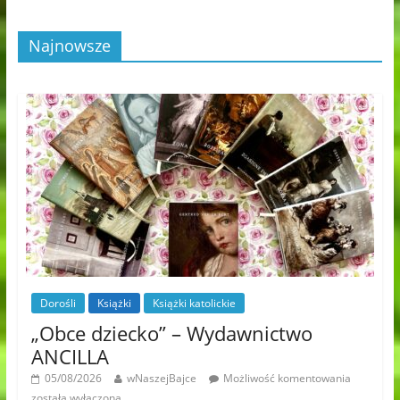
Najnowsze
Dorośli
Książki
Książki katolickie
„Obce dziecko” – Wydawnictwo
ANCILLA
05/08/2026
wNaszejBajce
Możliwość komentowania
została wyłączona