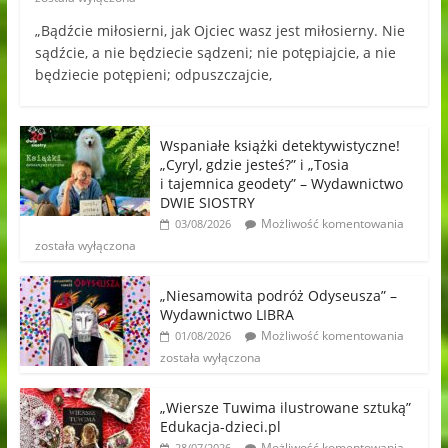
„Bądźcie miłosierni, jak Ojciec wasz jest miłosierny. Nie
sądźcie, a nie będziecie sądzeni; nie potępiajcie, a nie
będziecie potępieni; odpuszczajcie,
Wspaniałe książki detektywistyczne!
„Cyryl, gdzie jesteś?” i „Tosia
i tajemnica geodety” – Wydawnictwo
DWIE SIOSTRY
Możliwość komentowania
03/08/2026
została wyłączona
„Niesamowita podróż Odyseusza” –
Wydawnictwo LIBRA
Możliwość komentowania
01/08/2026
została wyłączona
„Wiersze Tuwima ilustrowane sztuką”
Edukacja-dzieci.pl
Możliwość komentowania
28/07/2026