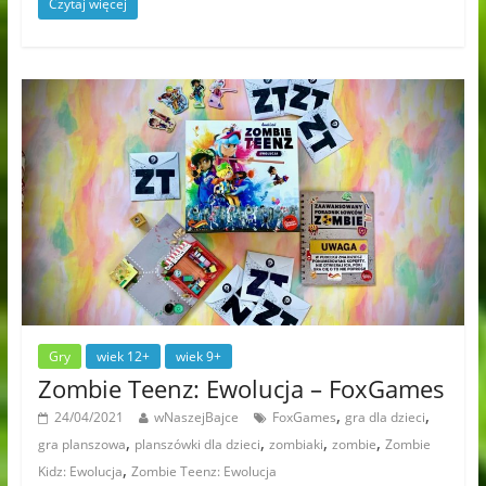
Czytaj więcej
Gry
wiek 12+
wiek 9+
Zombie Teenz: Ewolucja – FoxGames
,
,
24/04/2021
wNaszejBajce
FoxGames
gra dla dzieci
,
,
,
,
gra planszowa
planszówki dla dzieci
zombiaki
zombie
Zombie
,
Kidz: Ewolucja
Zombie Teenz: Ewolucja