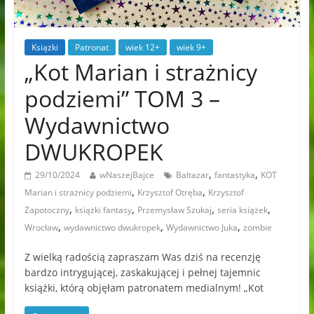
Książki
Patronat
wiek 12+
wiek 9+
„Kot Marian i strażnicy
podziemi” TOM 3 –
Wydawnictwo
DWUKROPEK
,
,
29/10/2024
wNaszejBajce
Baltazar
fantastyka
KOT
,
,
Marian i strażnicy podziemi
Krzysztof Otręba
Krzysztof
,
,
,
,
Zapotoczny
książki fantasy
Przemysław Szukaj
seria książek
,
,
,
Wrocław
wydawnictwo dwukropek
Wydawnictwo Juka
zombie
Z wielką radością zapraszam Was dziś na recenzję
bardzo intrygującej, zaskakującej i pełnej tajemnic
książki, którą objęłam patronatem medialnym! „Kot