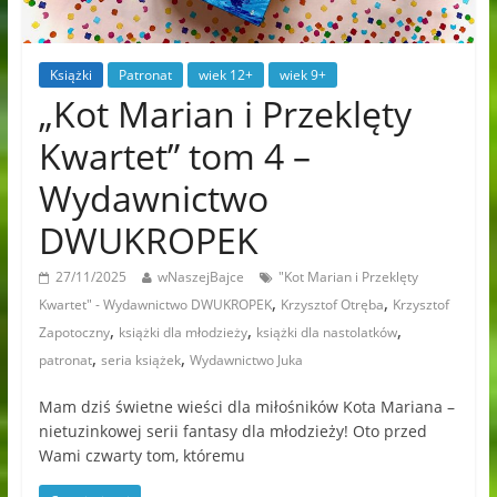
Książki
Patronat
wiek 12+
wiek 9+
„Kot Marian i Przeklęty
Kwartet” tom 4 –
Wydawnictwo
DWUKROPEK
27/11/2025
wNaszejBajce
"Kot Marian i Przeklęty
,
,
Kwartet" - Wydawnictwo DWUKROPEK
Krzysztof Otręba
Krzysztof
,
,
,
Zapotoczny
książki dla młodzieży
książki dla nastolatków
,
,
patronat
seria książek
Wydawnictwo Juka
Mam dziś świetne wieści dla miłośników Kota Mariana –
nietuzinkowej serii fantasy dla młodzieży! Oto przed
Wami czwarty tom, któremu