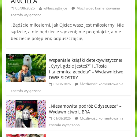
ANCILLA
05/08/2026
wNaszejBajce
Możliwość komentowania
została wyłączona
„Bądźcie miłosierni, jak Ojciec wasz jest miłosierny. Nie
sądźcie, a nie będziecie sądzeni; nie potępiajcie, a nie
będziecie potępieni; odpuszczajcie,
Wspaniałe książki detektywistyczne!
„Cyryl, gdzie jesteś?” i „Tosia
i tajemnica geodety” – Wydawnictwo
DWIE SIOSTRY
Możliwość komentowania
03/08/2026
została wyłączona
„Niesamowita podróż Odyseusza” –
Wydawnictwo LIBRA
Możliwość komentowania
01/08/2026
została wyłączona