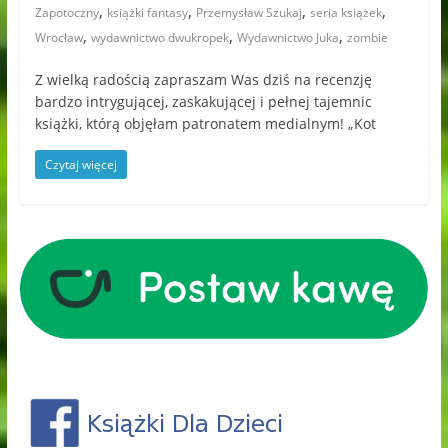
,
,
,
,
Zapotoczny
książki fantasy
Przemysław Szukaj
seria książek
,
,
,
Wrocław
wydawnictwo dwukropek
Wydawnictwo Juka
zombie
Z wielką radością zapraszam Was dziś na recenzję
bardzo intrygującej, zaskakującej i pełnej tajemnic
książki, którą objęłam patronatem medialnym! „Kot
Czytaj więcej