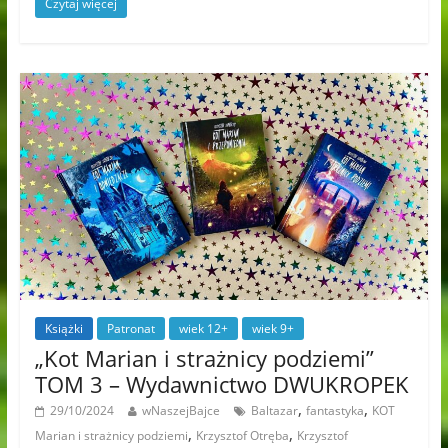
Czytaj więcej
Książki
Patronat
wiek 12+
wiek 9+
„Kot Marian i strażnicy podziemi”
TOM 3 – Wydawnictwo DWUKROPEK
,
,
29/10/2024
wNaszejBajce
Baltazar
fantastyka
KOT
,
,
Marian i strażnicy podziemi
Krzysztof Otręba
Krzysztof