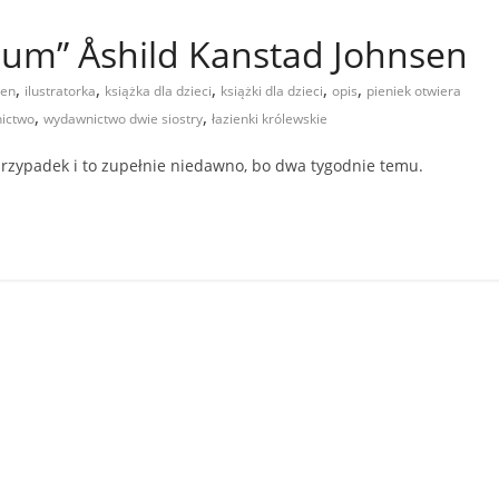
eum” Åshild Kanstad Johnsen
,
,
,
,
,
sen
ilustratorka
książka dla dzieci
książki dla dzieci
opis
pieniek otwiera
,
,
ictwo
wydawnictwo dwie siostry
łazienki królewskie
 przypadek i to zupełnie niedawno, bo dwa tygodnie temu.