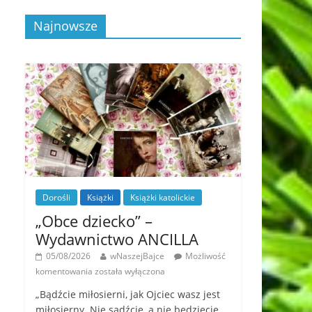
Najnowsze
Dorośli
Książki
Książki katolickie
„Obce dziecko” –
Wydawnictwo ANCILLA
05/08/2026
wNaszejBajce
Możliwość
komentowania
została wyłączona
„Bądźcie miłosierni, jak Ojciec wasz jest
miłosierny. Nie sądźcie, a nie będziecie