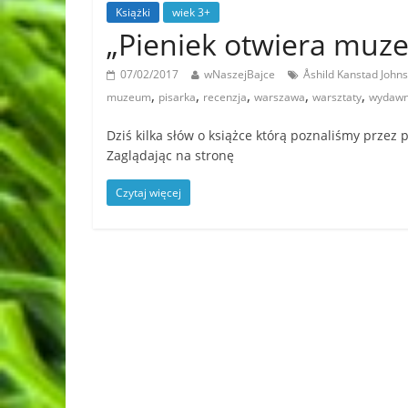
Książki
wiek 3+
„Pieniek otwiera muz
07/02/2017
wNaszejBajce
Åshild Kanstad John
,
,
,
,
,
muzeum
pisarka
recenzja
warszawa
warsztaty
wydawn
Dziś kilka słów o książce którą poznaliśmy przez
Zaglądając na stronę
Czytaj więcej