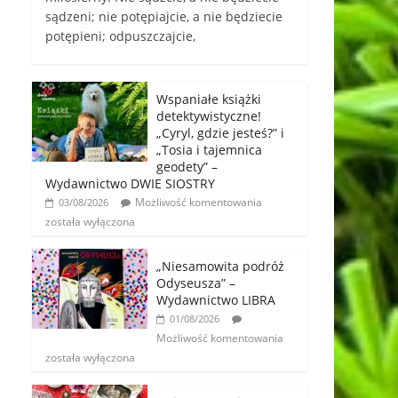
sądzeni; nie potępiajcie, a nie będziecie
potępieni; odpuszczajcie,
Wspaniałe książki
detektywistyczne!
„Cyryl, gdzie jesteś?” i
„Tosia i tajemnica
geodety” –
Wydawnictwo DWIE SIOSTRY
Możliwość komentowania
03/08/2026
została wyłączona
„Niesamowita podróż
Odyseusza” –
Wydawnictwo LIBRA
01/08/2026
Możliwość komentowania
została wyłączona