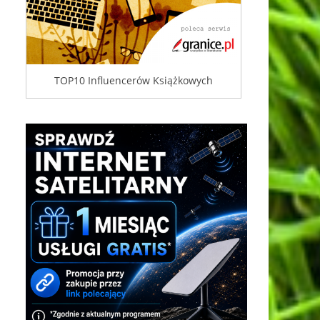
TOP10 Influencerów Książkowych