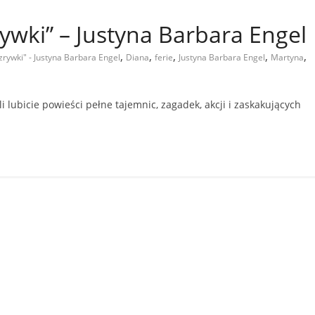
ywki” – Justyna Barbara Engel
,
,
,
,
,
rywki" - Justyna Barbara Engel
Diana
ferie
Justyna Barbara Engel
Martyna
 lubicie powieści pełne tajemnic, zagadek, akcji i zaskakujących