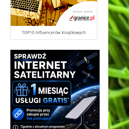
TOP10 Influencerów Książkowych