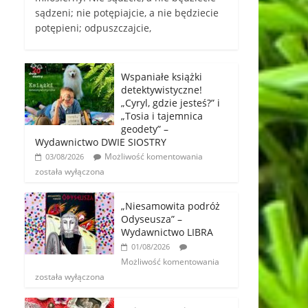
sądzeni; nie potępiajcie, a nie będziecie
potępieni; odpuszczajcie,
Wspaniałe książki
detektywistyczne!
„Cyryl, gdzie jesteś?” i
„Tosia i tajemnica
geodety” –
Wydawnictwo DWIE SIOSTRY
Możliwość komentowania
03/08/2026
została wyłączona
„Niesamowita podróż
Odyseusza” –
Wydawnictwo LIBRA
01/08/2026
Możliwość komentowania
została wyłączona