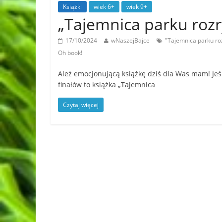
Książki
wiek 6+
wiek 9+
„Tajemnica parku rozr
17/10/2024
wNaszejBajce
"Tajemnica parku roz
Oh book!
Ależ emocjonującą książkę dziś dla Was mam! Jeśli
finałów to książka „Tajemnica
Czytaj więcej