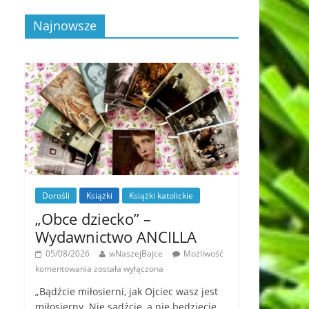
Najnowsze
Dorośli
Książki
Książki katolickie
„Obce dziecko” –
Wydawnictwo ANCILLA
05/08/2026
wNaszejBajce
Możliwość
komentowania
została wyłączona
„Bądźcie miłosierni, jak Ojciec wasz jest
miłosierny. Nie sądźcie, a nie będziecie