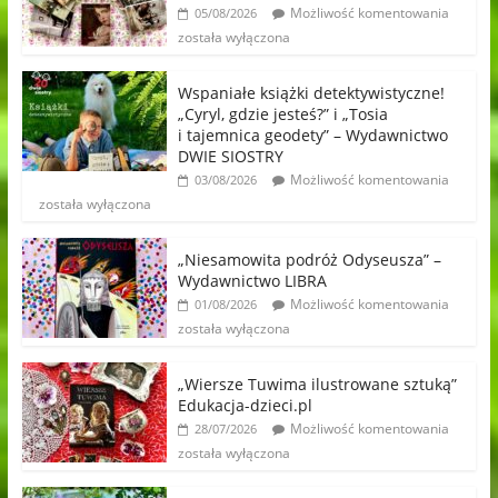
Możliwość komentowania
05/08/2026
została wyłączona
Wspaniałe książki detektywistyczne!
„Cyryl, gdzie jesteś?” i „Tosia
i tajemnica geodety” – Wydawnictwo
DWIE SIOSTRY
Możliwość komentowania
03/08/2026
została wyłączona
„Niesamowita podróż Odyseusza” –
Wydawnictwo LIBRA
Możliwość komentowania
01/08/2026
została wyłączona
„Wiersze Tuwima ilustrowane sztuką”
Edukacja-dzieci.pl
Możliwość komentowania
28/07/2026
została wyłączona