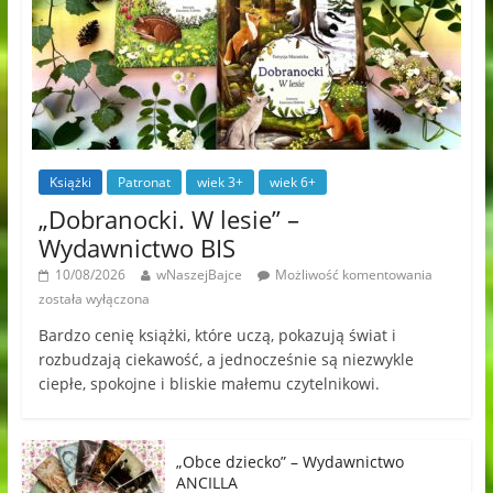
Książki
Patronat
wiek 3+
wiek 6+
„Dobranocki. W lesie” –
Wydawnictwo BIS
10/08/2026
wNaszejBajce
Możliwość komentowania
została wyłączona
Bardzo cenię książki, które uczą, pokazują świat i
rozbudzają ciekawość, a jednocześnie są niezwykle
ciepłe, spokojne i bliskie małemu czytelnikowi.
„Obce dziecko” – Wydawnictwo
ANCILLA