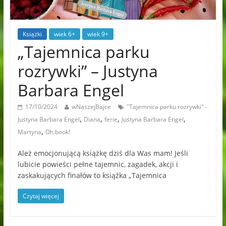
Książki
wiek 6+
wiek 9+
„Tajemnica parku
rozrywki” – Justyna
Barbara Engel
17/10/2024
wNaszejBajce
"Tajemnica parku rozrywki" -
,
,
,
,
Justyna Barbara Engel
Diana
ferie
Justyna Barbara Engel
,
Martyna
Oh book!
Ależ emocjonującą książkę dziś dla Was mam! Jeśli
lubicie powieści pełne tajemnic, zagadek, akcji i
zaskakujących finałów to książka „Tajemnica
Czytaj więcej