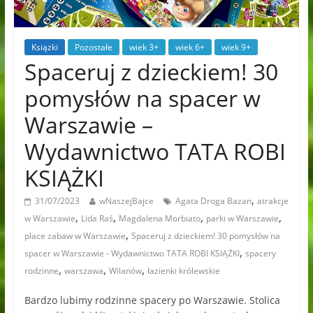
Książki
Pozostałe
wiek 3+
wiek 6+
wiek 9+
Spaceruj z dzieckiem! 30
pomysłów na spacer w
Warszawie –
Wydawnictwo TATA ROBI
KSIĄŻKI
,
31/07/2023
wNaszejBajce
Agata Droga Bazan
atrakcje
,
,
,
,
w Warszawie
Lida Raś
Magdalena Morbiato
parki w Warszawie
,
place zabaw w Warszawie
Spaceruj z dzieckiem! 30 pomysłów na
,
spacer w Warszawie - Wydawnictwo TATA ROBI KSIĄŻKI
spacery
,
,
,
rodzinne
warszawa
Wilanów
łazienki królewskie
Bardzo lubimy rodzinne spacery po Warszawie. Stolica