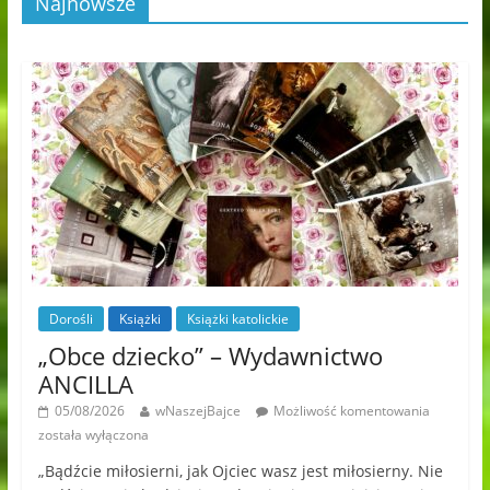
Najnowsze
Dorośli
Książki
Książki katolickie
„Obce dziecko” – Wydawnictwo
ANCILLA
05/08/2026
wNaszejBajce
Możliwość komentowania
została wyłączona
„Bądźcie miłosierni, jak Ojciec wasz jest miłosierny. Nie