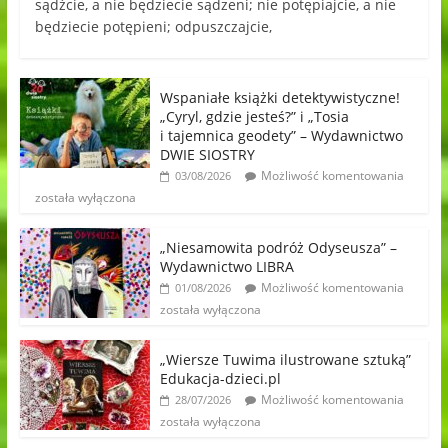
sądźcie, a nie będziecie sądzeni; nie potępiajcie, a nie
będziecie potępieni; odpuszczajcie,
Wspaniałe książki detektywistyczne!
„Cyryl, gdzie jesteś?” i „Tosia
i tajemnica geodety” – Wydawnictwo
DWIE SIOSTRY
Możliwość komentowania
03/08/2026
została wyłączona
„Niesamowita podróż Odyseusza” –
Wydawnictwo LIBRA
Możliwość komentowania
01/08/2026
została wyłączona
„Wiersze Tuwima ilustrowane sztuką”
Edukacja-dzieci.pl
Możliwość komentowania
28/07/2026
została wyłączona