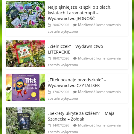
Najpiękniejsze książki o ziołach,
kwiatach i aromaterapii –
Wydawnictwo JEDNOŚĆ
Możliwość komentowania
20/07/2026
została wyłączona
„Zielniczek” – Wydawnictwo
LITERACKIE
Możliwość komentowania
18/07/2026
została wyłączona
„Titek poznaje przedszkole” –
Wydawnictwo CZYTALISEK
Możliwość komentowania
17/07/2026
została wyłączona
„Sekrety ukryte za szkłem” – Maja
Szanecka – Żołdak
Możliwość komentowania
14/07/2026
została wyłączona