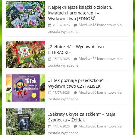
Najpiękniejsze książki o ziołach,
kwiatach i aromaterapii –
Wydawnictwo JEDNOŚĆ
Możliwość komentowania
20/07/2026
została wyłączona
„Zielniczek” – Wydawnictwo
LITERACKIE
Możliwość komentowania
18/07/2026
została wyłączona
„Titek poznaje przedszkole” –
Wydawnictwo CZYTALISEK
Możliwość komentowania
17/07/2026
została wyłączona
„Sekrety ukryte za szkłem” – Maja
Szanecka – Żołdak
Możliwość komentowania
14/07/2026
została wyłączona