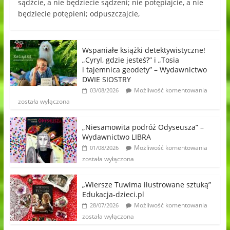
sądźcie, a nie będziecie sądzeni; nie potępiajcie, a nie
będziecie potępieni; odpuszczajcie,
Wspaniałe książki detektywistyczne!
„Cyryl, gdzie jesteś?” i „Tosia
i tajemnica geodety” – Wydawnictwo
DWIE SIOSTRY
Możliwość komentowania
03/08/2026
została wyłączona
„Niesamowita podróż Odyseusza” –
Wydawnictwo LIBRA
Możliwość komentowania
01/08/2026
została wyłączona
„Wiersze Tuwima ilustrowane sztuką”
Edukacja-dzieci.pl
Możliwość komentowania
28/07/2026
została wyłączona