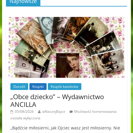
Najnowsze
Dorośli
Książki
Książki katolickie
„Obce dziecko” – Wydawnictwo
ANCILLA
05/08/2026
wNaszejBajce
Możliwość komentowania
została wyłączona
„Bądźcie miłosierni, jak Ojciec wasz jest miłosierny. Nie