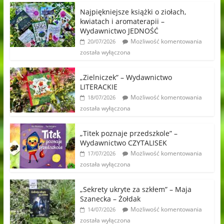
Najpiękniejsze książki o ziołach,
kwiatach i aromaterapii –
Wydawnictwo JEDNOŚĆ
Możliwość komentowania
20/07/2026
została wyłączona
„Zielniczek” – Wydawnictwo
LITERACKIE
Możliwość komentowania
18/07/2026
została wyłączona
„Titek poznaje przedszkole” –
Wydawnictwo CZYTALISEK
Możliwość komentowania
17/07/2026
została wyłączona
„Sekrety ukryte za szkłem” – Maja
Szanecka – Żołdak
Możliwość komentowania
14/07/2026
została wyłączona