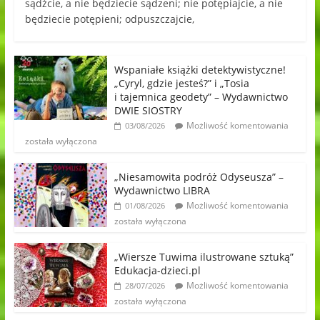
sądźcie, a nie będziecie sądzeni; nie potępiajcie, a nie
będziecie potępieni; odpuszczajcie,
Wspaniałe książki detektywistyczne!
„Cyryl, gdzie jesteś?” i „Tosia
i tajemnica geodety” – Wydawnictwo
DWIE SIOSTRY
Możliwość komentowania
03/08/2026
została wyłączona
„Niesamowita podróż Odyseusza” –
Wydawnictwo LIBRA
Możliwość komentowania
01/08/2026
została wyłączona
„Wiersze Tuwima ilustrowane sztuką”
Edukacja-dzieci.pl
Możliwość komentowania
28/07/2026
została wyłączona