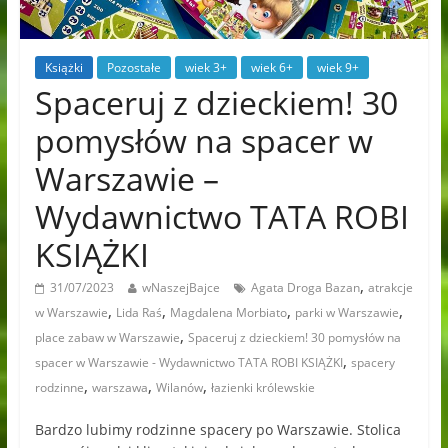
Książki
Pozostałe
wiek 3+
wiek 6+
wiek 9+
Spaceruj z dzieckiem! 30
pomysłów na spacer w
Warszawie –
Wydawnictwo TATA ROBI
KSIĄŻKI
,
31/07/2023
wNaszejBajce
Agata Droga Bazan
atrakcje
,
,
,
,
w Warszawie
Lida Raś
Magdalena Morbiato
parki w Warszawie
,
place zabaw w Warszawie
Spaceruj z dzieckiem! 30 pomysłów na
,
spacer w Warszawie - Wydawnictwo TATA ROBI KSIĄŻKI
spacery
,
,
,
rodzinne
warszawa
Wilanów
łazienki królewskie
Bardzo lubimy rodzinne spacery po Warszawie. Stolica