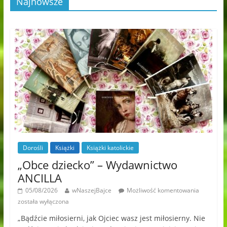
Najnowsze
Dorośli
Książki
Książki katolickie
„Obce dziecko” – Wydawnictwo
ANCILLA
05/08/2026
wNaszejBajce
Możliwość komentowania
została wyłączona
„Bądźcie miłosierni, jak Ojciec wasz jest miłosierny. Nie