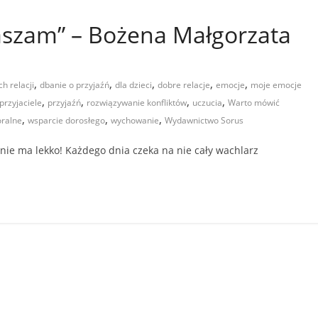
szam” – Bożena Małgorzata
,
,
,
,
,
h relacji
dbanie o przyjaźń
dla dzieci
dobre relacje
emocje
moje emocje
,
,
,
,
przyjaciele
przyjaźń
rozwiązywanie konfliktów
uczucia
Warto mówić
,
,
,
oralne
wsparcie dorosłego
wychowanie
Wydawnictwo Sorus
 nie ma lekko! Każdego dnia czeka na nie cały wachlarz