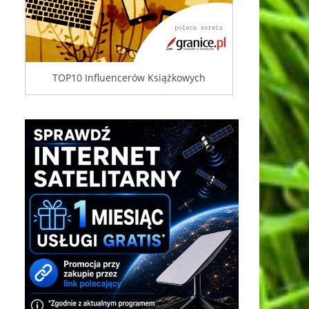
TOP10 Influencerów Książkowych