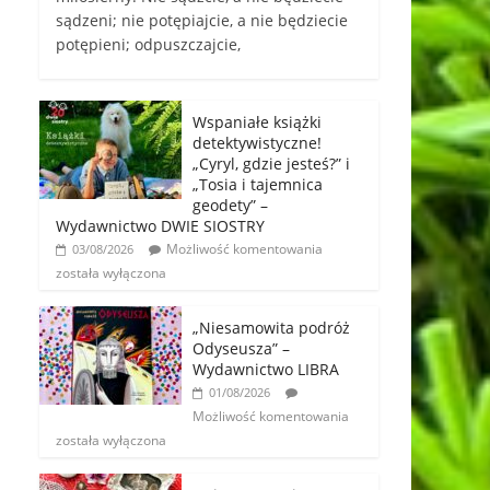
sądzeni; nie potępiajcie, a nie będziecie
potępieni; odpuszczajcie,
Wspaniałe książki
detektywistyczne!
„Cyryl, gdzie jesteś?” i
„Tosia i tajemnica
geodety” –
Wydawnictwo DWIE SIOSTRY
Możliwość komentowania
03/08/2026
została wyłączona
„Niesamowita podróż
Odyseusza” –
Wydawnictwo LIBRA
01/08/2026
Możliwość komentowania
została wyłączona