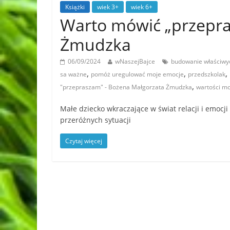
Książki
wiek 3+
wiek 6+
Warto mówić „przepra
Żmudzka
06/09/2024
wNaszejBajce
budowanie właściwyc
,
,
,
sa ważne
pomóż uregulować moje emocje
przedszkolak
,
"przepraszam" - Bożena Małgorzata Żmudzka
wartości m
Małe dziecko wkraczające w świat relacji i emocji
przeróżnych sytuacji
Czytaj więcej