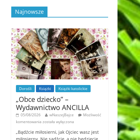
Najnowsze
Dorośli
Książki
Książki katolickie
„Obce dziecko” –
Wydawnictwo ANCILLA
05/08/2026
wNaszejBajce
Możliwość
komentowania
została wyłączona
„Bądźcie miłosierni, jak Ojciec wasz jest
miłosierny. Nie sądźcie, a nie będziecie