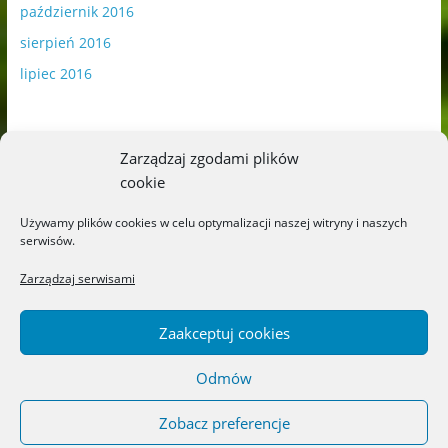
październik 2016
sierpień 2016
lipiec 2016
Zarządzaj zgodami plików
cookie
Publikowane materiały zawierają płatną promocję.
Używamy plików cookies w celu optymalizacji naszej witryny i naszych
serwisów.
Polityka plików cookies
-
Polityka prywatności
Zarządzaj serwisami
Zaakceptuj cookies
Odmów
Copyright © 2026
Blog o książkach dla dzieci i młodzieży –
recenzje i rekomendacje
. All rights reserved.
Zobacz preferencje
Theme: ColorMag by
ThemeGrill
. Powered by
WordPress
.