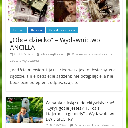
Dorośli
Książki
Książki katolickie
„Obce dziecko” – Wydawnictwo
ANCILLA
05/08/2026
wNaszejBajce
Możliwość komentowania
została wyłączona
„Bądźcie miłosierni, jak Ojciec wasz jest miłosierny. Nie
sądźcie, a nie będziecie sądzeni; nie potępiajcie, a nie
będziecie potępieni; odpuszczajcie,
Wspaniałe książki detektywistyczne!
„Cyryl, gdzie jesteś?” i „Tosia
i tajemnica geodety” – Wydawnictwo
DWIE SIOSTRY
Możliwość komentowania
03/08/2026