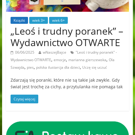
Książki
wiek 3+
wiek 6+
„Leoś i trudny poranek” –
Wydawnictwo OTWARTE
06/06/2025
wNaszejBajce
"Leoś i trudny poranek" -
,
,
,
Wydawnictwo OTWARTE
emocje
marianna gierszewska
Ola
,
,
,
Szwajda
pies
polska ilustarcja dla dzieci
Uczę się uczuć
Zdarzają się poranki, które nie są takie jak zwykle. Gdy
świat jest trochę za cichy, a przytulanka nie pomaga tak
Czytaj więcej