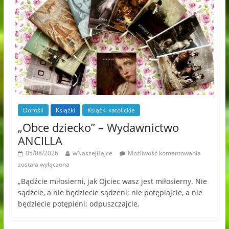
Dorośli
Książki
Książki katolickie
„Obce dziecko” – Wydawnictwo
ANCILLA
05/08/2026
wNaszejBajce
Możliwość komentowania
została wyłączona
„Bądźcie miłosierni, jak Ojciec wasz jest miłosierny. Nie
sądźcie, a nie będziecie sądzeni; nie potępiajcie, a nie
będziecie potępieni; odpuszczajcie,