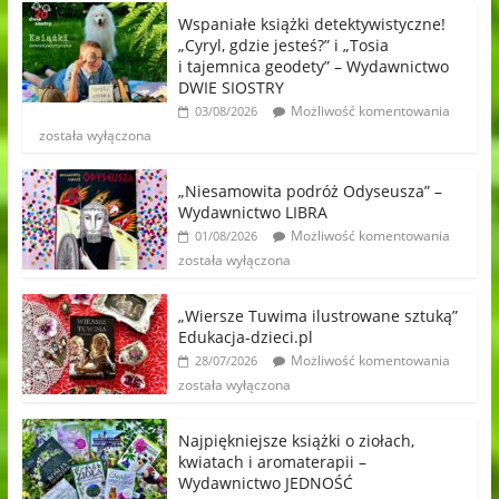
Wspaniałe książki detektywistyczne!
„Cyryl, gdzie jesteś?” i „Tosia
i tajemnica geodety” – Wydawnictwo
DWIE SIOSTRY
Możliwość komentowania
03/08/2026
została wyłączona
„Niesamowita podróż Odyseusza” –
Wydawnictwo LIBRA
Możliwość komentowania
01/08/2026
została wyłączona
„Wiersze Tuwima ilustrowane sztuką”
Edukacja-dzieci.pl
Możliwość komentowania
28/07/2026
została wyłączona
Najpiękniejsze książki o ziołach,
kwiatach i aromaterapii –
Wydawnictwo JEDNOŚĆ