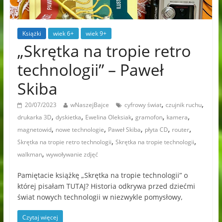
Książki
wiek 6+
wiek 9+
„Skrętka na tropie retro
technologii” – Paweł
Skiba
,
,
20/07/2023
wNaszejBajce
cyfrowy świat
czujnik ruchu
,
,
,
,
,
drukarka 3D
dyskietka
Ewelina Oleksiak
gramofon
kamera
,
,
,
,
,
magnetowid
nowe technologie
Paweł Skiba
płyta CD
router
,
,
Skrętka na tropie retro technologii
Skrętka na tropie technologii
,
walkman
wywoływanie zdjęć
Pamiętacie książkę „Skrętka na tropie technologii” o
której pisałam TUTAJ? Historia odkrywa przed dziećmi
świat nowych technologii w niezwykle pomysłowy,
Czytaj więcej