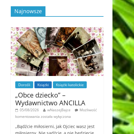
Najnowsze
Dorośli
Książki
Książki katolickie
„Obce dziecko” –
Wydawnictwo ANCILLA
05/08/2026
wNaszejBajce
Możliwość
komentowania
została wyłączona
„Bądźcie miłosierni, jak Ojciec wasz jest
miłosierny. Nie sądźcie, a nie będziecie