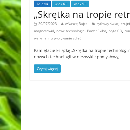
Książki
wiek 6+
wiek 9+
„Skrętka na tropie ret
,
20/07/2023
wNaszejBajce
cyfrowy świat
czujn
,
,
,
,
magnetowid
nowe technologie
Paweł Skiba
płyta CD
rou
,
walkman
wywoływanie zdjęć
Pamiętacie książkę „Skrętka na tropie technologii
nowych technologii w niezwykle pomysłowy,
Czytaj więcej