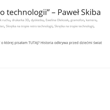
ro technologii” – Paweł Skiba
,
,
,
,
,
,
ik ruchu
drukarka 3D
dyskietka
Ewelina Oleksiak
gramofon
kamera
,
,
,
ter
Skrętka na tropie retro technologii
Skrętka na tropie technologii
” o której pisałam TUTAJ? Historia odkrywa przed dziećmi świat