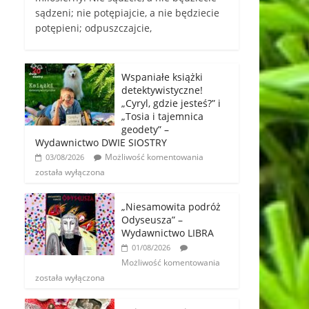
sądzeni; nie potępiajcie, a nie będziecie
potępieni; odpuszczajcie,
Wspaniałe książki
detektywistyczne!
„Cyryl, gdzie jesteś?” i
„Tosia i tajemnica
geodety” –
Wydawnictwo DWIE SIOSTRY
Możliwość komentowania
03/08/2026
została wyłączona
„Niesamowita podróż
Odyseusza” –
Wydawnictwo LIBRA
01/08/2026
Możliwość komentowania
została wyłączona