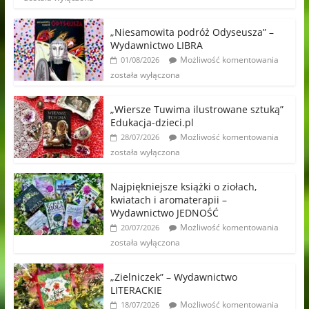
„Niesamowita podróż Odyseusza” –
Wydawnictwo LIBRA
Możliwość komentowania
01/08/2026
została wyłączona
„Wiersze Tuwima ilustrowane sztuką”
Edukacja-dzieci.pl
Możliwość komentowania
28/07/2026
została wyłączona
Najpiękniejsze książki o ziołach,
kwiatach i aromaterapii –
Wydawnictwo JEDNOŚĆ
Możliwość komentowania
20/07/2026
została wyłączona
„Zielniczek” – Wydawnictwo
LITERACKIE
Możliwość komentowania
18/07/2026