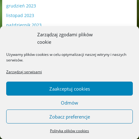
grudzień 2023
listopad 2023
październik 2023
Zarządzaj zgodami plików
wrzesień 2023
cookie
sierpień 2023
lipiec 2023
Używamy plików cookies w celu optymalizacji naszej witryny i naszych
serwisów.
czerwiec 2023
Zarządzaj serwisami
maj 2023
kwiecień 2023
Zaakceptuj cookies
marzec 2023
luty 2023
Odmów
styczeń 2023
Zobacz preferencje
grudzień 2022
listopad 2022
Polityka plików cookies