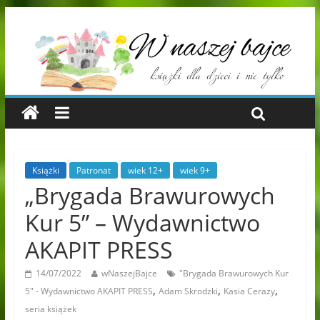
Książki
Patronat
wiek 12+
wiek 9+
„Brygada Brawurowych
Kur 5” – Wydawnictwo
AKAPIT PRESS
14/07/2022
wNaszejBajce
"Brygada Brawurowych Kur
,
,
,
5" - Wydawnictwo AKAPIT PRESS
Adam Skrodzki
Kasia Cerazy
seria książek