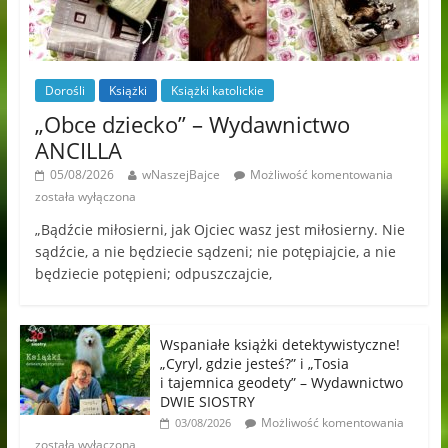
Dorośli
Książki
Książki katolickie
„Obce dziecko” – Wydawnictwo
ANCILLA
05/08/2026
wNaszejBajce
Możliwość komentowania
została wyłączona
„Bądźcie miłosierni, jak Ojciec wasz jest miłosierny. Nie
sądźcie, a nie będziecie sądzeni; nie potępiajcie, a nie
będziecie potępieni; odpuszczajcie,
Wspaniałe książki detektywistyczne!
„Cyryl, gdzie jesteś?” i „Tosia
i tajemnica geodety” – Wydawnictwo
DWIE SIOSTRY
Możliwość komentowania
03/08/2026
została wyłączona