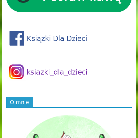
O mnie