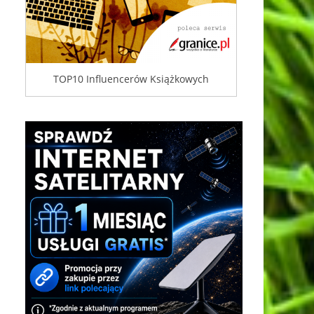
TOP10 Influencerów Książkowych