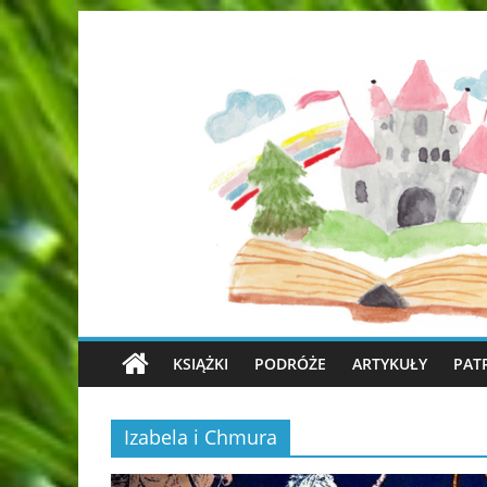
KSIĄŻKI
PODRÓŻE
ARTYKUŁY
PAT
Izabela i Chmura