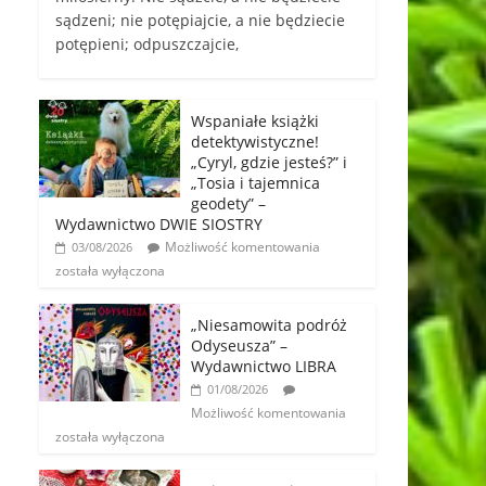
sądzeni; nie potępiajcie, a nie będziecie
potępieni; odpuszczajcie,
Wspaniałe książki
detektywistyczne!
„Cyryl, gdzie jesteś?” i
„Tosia i tajemnica
geodety” –
Wydawnictwo DWIE SIOSTRY
Możliwość komentowania
03/08/2026
została wyłączona
„Niesamowita podróż
Odyseusza” –
Wydawnictwo LIBRA
01/08/2026
Możliwość komentowania
została wyłączona