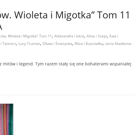
w. Wioleta i Migotka” Tom 11
A
,
,
,
ów. Wioleta i Migotka" Tom 11
Aleksandra i Iskra
Alina i Szept
Ewa i
,
,
,
,
a i Tancerz
Lucy Truman
Oliwia i Śnieżynka
Róża i Kryształka
seria Akademia
 z mitów i legend. Tym razem stały się one bohaterami wspaniałej