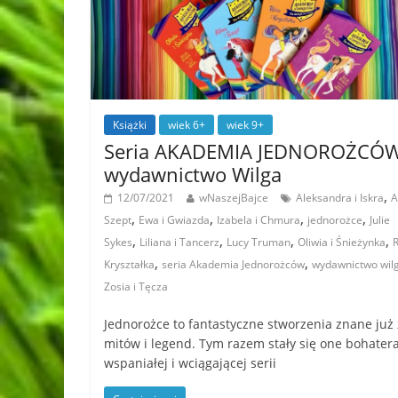
Książki
wiek 6+
wiek 9+
Seria AKADEMIA JEDNOROŻCÓW
wydawnictwo Wilga
,
12/07/2021
wNaszejBajce
Aleksandra i Iskra
A
,
,
,
,
Szept
Ewa i Gwiazda
Izabela i Chmura
jednorożce
Julie
,
,
,
,
Sykes
Liliana i Tancerz
Lucy Truman
Oliwia i Śnieżynka
R
,
,
Kryształka
seria Akademia Jednorożców
wydawnictwo wil
Zosia i Tęcza
Jednorożce to fantastyczne stworzenia znane już 
mitów i legend. Tym razem stały się one bohater
wspaniałej i wciągającej serii