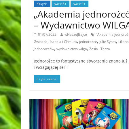
Książki
wiek 6+
wiek 9+
„Akademia jednorożcó
– Wydawnictwo WILG
01/07/2022
wNaszejBajce
"Akademia jednorożc
,
,
,
,
Gwiazda
Izabela i Chmura
jednorożce
Julie Sykes
Lilian
,
,
Jednorożców
wydawnictwo wilga
Zosia i Tęcza
Jednorożce to fantastyczne stworzenia znane już
i wciągającej serii
Czytaj więcej