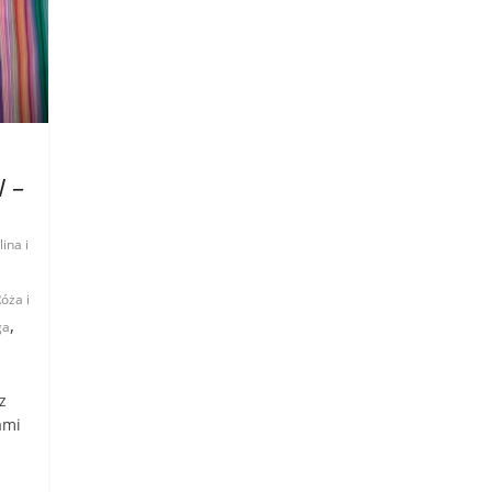
 –
lina i
óża i
,
ga
z
ami