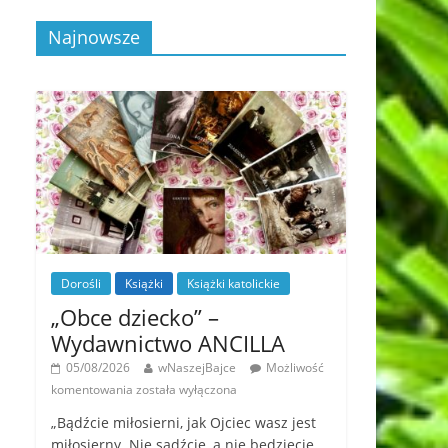
Najnowsze
Dorośli
Książki
Książki katolickie
„Obce dziecko” –
Wydawnictwo ANCILLA
05/08/2026
wNaszejBajce
Możliwość
komentowania
została wyłączona
„Bądźcie miłosierni, jak Ojciec wasz jest
miłosierny. Nie sądźcie, a nie będziecie