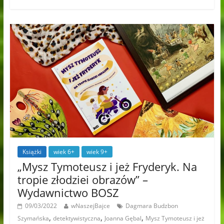
Książki
wiek 6+
wiek 9+
„Mysz Tymoteusz i jeż Fryderyk. Na
tropie złodziei obrazów” –
Wydawnictwo BOSZ
09/03/2022
wNaszejBajce
Dagmara Budzbon
,
,
,
Szymańska
detektywistyczna
Joanna Gębal
Mysz Tymoteusz i jeż