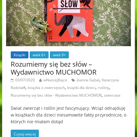
Książki
wiek 6+
wiek 9+
Rozumiemy się bez słów –
Wydawnictwo MUCHOMOR
,
03/07/2020
wNaszejBajce
Joanna Gębal
Katarzyna
,
,
,
,
Radziwiłł
książka o zwierzętach
książki dla dzieci
rośliny
,
Rozumiemy się bez słów - Wydawnictwo MUCHOMOR
zwierzęta
Świat zwierząt i roślin jest fascynujący. Wciąż odnajduję
w książkach dla dzieci niesamowite fakty przyrodnicze, o
których nie miałam dotąd
Czytaj więcej