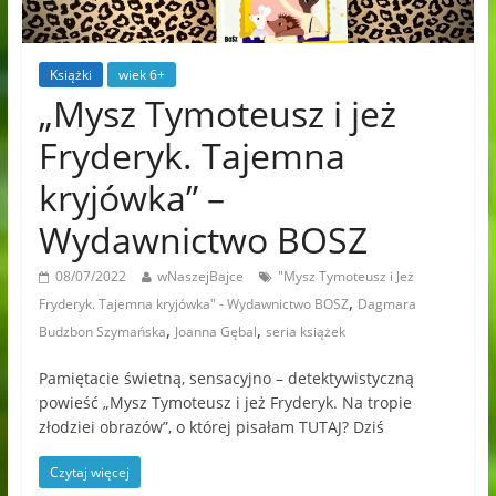
Książki
wiek 6+
„Mysz Tymoteusz i jeż
Fryderyk. Tajemna
kryjówka” –
Wydawnictwo BOSZ
08/07/2022
wNaszejBajce
"Mysz Tymoteusz i Jeż
,
Fryderyk. Tajemna kryjówka" - Wydawnictwo BOSZ
Dagmara
,
,
Budzbon Szymańska
Joanna Gębal
seria książek
Pamiętacie świetną, sensacyjno – detektywistyczną
powieść „Mysz Tymoteusz i jeż Fryderyk. Na tropie
złodziei obrazów”, o której pisałam TUTAJ? Dziś
Czytaj więcej