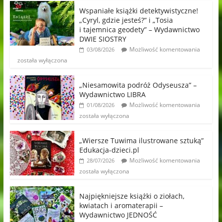
Wspaniałe książki detektywistyczne!
„Cyryl, gdzie jesteś?” i „Tosia
i tajemnica geodety” – Wydawnictwo
DWIE SIOSTRY
Możliwość komentowania
03/08/2026
została wyłączona
„Niesamowita podróż Odyseusza” –
Wydawnictwo LIBRA
Możliwość komentowania
01/08/2026
została wyłączona
„Wiersze Tuwima ilustrowane sztuką”
Edukacja-dzieci.pl
Możliwość komentowania
28/07/2026
została wyłączona
Najpiękniejsze książki o ziołach,
kwiatach i aromaterapii –
Wydawnictwo JEDNOŚĆ