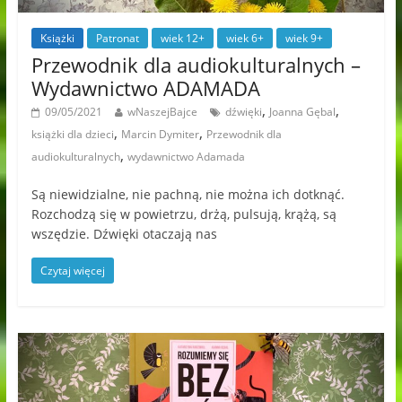
Książki
Patronat
wiek 12+
wiek 6+
wiek 9+
Przewodnik dla audiokulturalnych –
Wydawnictwo ADAMADA
,
,
09/05/2021
wNaszejBajce
dźwięki
Joanna Gębal
,
,
książki dla dzieci
Marcin Dymiter
Przewodnik dla
,
audiokulturalnych
wydawnictwo Adamada
Są niewidzialne, nie pachną, nie można ich dotknąć.
Rozchodzą się w powietrzu, drżą, pulsują, krążą, są
wszędzie. Dźwięki otaczają nas
Czytaj więcej