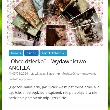
Dorośli
Książki
Książki katolickie
„Obce dziecko” – Wydawnictwo
ANCILLA
05/08/2026
wNaszejBajce
Możliwość komentowania
została wyłączona
„Bądźcie miłosierni, jak Ojciec wasz jest miłosierny. Nie
sądźcie, a nie będziecie sądzeni; nie potępiajcie, a nie
będziecie potępieni; odpuszczajcie,