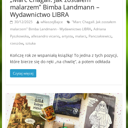
malarzem” Bimba Landmann –
Wydawnictwo LIBRA
30/12/2025
wNaszejBajce
"Marc Chagall. Jak zostałem
,
malarzem" Bimba Landmann - Wydawnictwo LIBRA
Adriana
,
,
,
,
,
Pyszkowska
allesandro vicario
artysta
malarz
Panczakiewicz
,
rzeszów
sztuka
Kończę rok ze wspaniałą książką! To jedna z tych pozycji,
które bierze się do ręki „na chwilę”, a potem odkłada
Czytaj więcej