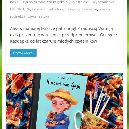
nosie! Czyli najdziwniejsza książka o Rubinsteinie" - Wydawnictwo
,
,
,
LITERATURA
Filharmonia Łódzka
Grzegorz Kasdepke
joanna
,
,
rusinek
muzyka
sztuka
Ależ wspaniałej książce patronuję! Z radością Wam ją
dziś prezentuję w recenzji przedpremierowej. Grzegorz
Kasdepke od lat czaruje młodych czytelników
Czytaj więcej