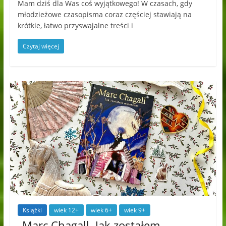
Mam dziś dla Was coś wyjątkowego! W czasach, gdy
młodzieżowe czasopisma coraz częściej stawiają na
krótkie, łatwo przyswajalne treści i
Czytaj więcej
Książki
wiek 12+
wiek 6+
wiek 9+
„Marc Chagall. Jak zostałem