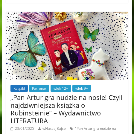
Książki
Patronat
wiek 12+
wiek 9+
„Pan Artur gra nudzie na nosie! Czyli
najdziwniejsza książka o
Rubinsteinie” – Wydawnictwo
LITERATURA
23/01/2025
wNaszejBajce
"Pan Artur gra nudzie na