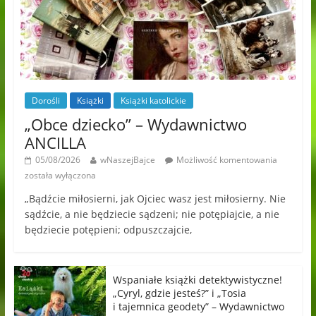
Dorośli
Książki
Książki katolickie
„Obce dziecko” – Wydawnictwo
ANCILLA
05/08/2026
wNaszejBajce
Możliwość komentowania
została wyłączona
„Bądźcie miłosierni, jak Ojciec wasz jest miłosierny. Nie
sądźcie, a nie będziecie sądzeni; nie potępiajcie, a nie
będziecie potępieni; odpuszczajcie,
Wspaniałe książki detektywistyczne!
„Cyryl, gdzie jesteś?” i „Tosia
i tajemnica geodety” – Wydawnictwo