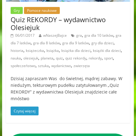
Gry
Pomoce naukowe
Quiz REKORDY – wydawnictwo
Olesiejuk
,
,
06/01/2017
wNaszejBajce
gra
gra dla 10 latków
gra
,
,
,
,
dla 7 latków
gra dla 8 latków
gra dla 9 latków
gry dla dzieci
,
,
,
,
,
historia
książeczka
książka
książka dla dzieci
książki dla dzieci
,
,
,
,
,
,
,
nauka
olesiejuk
planeta
quiz
quiz rekordy
rekordy
sport
,
,
,
społeczeństwo
sztuka
wydanictwo
zwierzęta
Dzisiaj zapraszam Was do świetnej, mądrej zabawy. W
niedużym, tekturowym pudełku zatytułowanym „Quiz
REKORDY” z wydawnictwa Olesiejuk znajdziecie całe
mnóstwo
Czytaj więcej