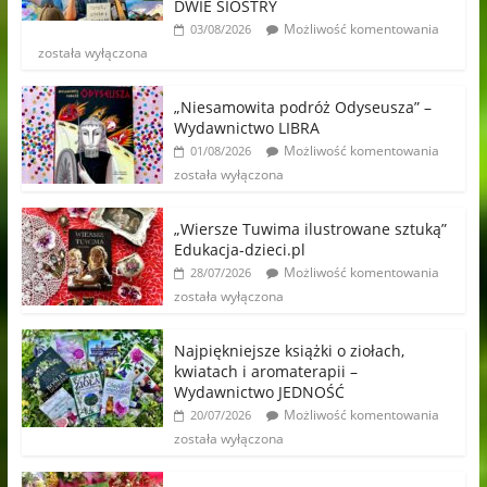
DWIE SIOSTRY
Możliwość komentowania
03/08/2026
została wyłączona
„Niesamowita podróż Odyseusza” –
Wydawnictwo LIBRA
Możliwość komentowania
01/08/2026
została wyłączona
„Wiersze Tuwima ilustrowane sztuką”
Edukacja-dzieci.pl
Możliwość komentowania
28/07/2026
została wyłączona
Najpiękniejsze książki o ziołach,
kwiatach i aromaterapii –
Wydawnictwo JEDNOŚĆ
Możliwość komentowania
20/07/2026
została wyłączona