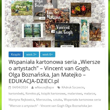
Książki
wiek 3+
wiek 6+
Wspaniała kartonowa seria „Wiersze
o artystach” – Vincent van Gogh,
Olga Boznańska, Jan Matejko –
EDUKACJA-DZIECI.pl
,
04/04/2024
wNaszejBajce
KAdruk Szczecin
,
,
,
,
,
kartonówki
Korekto.pl
książki kartonowe
malarstwo
malarze
,
,
,
Martyna Rejkowicz
Mieroszów
sztuka
Wspaniała kartonowa seria
"Wiersze o artystach" - Vincent van Gogh Olga Boznańska Jan