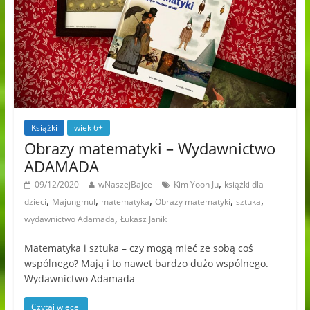
Książki
wiek 6+
Obrazy matematyki – Wydawnictwo
ADAMADA
,
09/12/2020
wNaszejBajce
Kim Yoon Ju
książki dla
,
,
,
,
,
dzieci
Majungmul
matematyka
Obrazy matematyki
sztuka
,
wydawnictwo Adamada
Łukasz Janik
Matematyka i sztuka – czy mogą mieć ze sobą coś
wspólnego? Mają i to nawet bardzo dużo wspólnego.
Wydawnictwo Adamada
Czytaj więcej