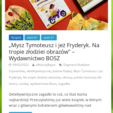
Książki
wiek 6+
wiek 9+
„Mysz Tymoteusz i jeż Fryderyk. Na
tropie złodziei obrazów” –
Wydawnictwo BOSZ
09/03/2022
wNaszejBajce
Dagmara Budzbon
,
,
,
Szymańska
detektywistyczna
Joanna Gębal
Mysz Tymoteusz i jeż
,
,
,
Fryderyk
Na tropie złodziei obrazów
obrazy
polska ilustracja dla
,
,
,
dzieci
sztuka
wydawnictwo Bosz
zagadka
Detektywistyczne zagadki to coś, co Staś kocha
najbardziej! Przeczytaliśmy już wiele książek, w których
wraz z głównymi bohaterami główkowaliśmy nad