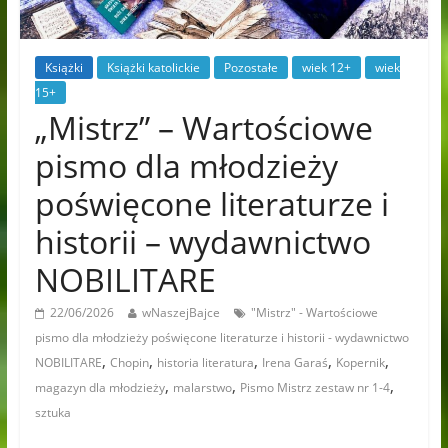
Książki
Książki katolickie
Pozostałe
wiek 12+
wiek
15+
„Mistrz” – Wartościowe
pismo dla młodzieży
poświęcone literaturze i
historii – wydawnictwo
NOBILITARE
22/06/2026
wNaszejBajce
"Mistrz" - Wartościowe
pismo dla młodzieży poświęcone literaturze i historii - wydawnictwo
,
,
,
,
,
NOBILITARE
Chopin
historia literatura
Irena Garaś
Kopernik
,
,
,
magazyn dla młodzieży
malarstwo
Pismo Mistrz zestaw nr 1-4
sztuka