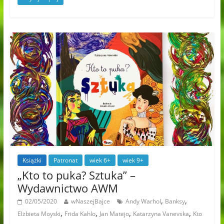
Książki
Patronat
wiek 6+
wiek 9+
„Kto to puka? Sztuka” –
Wydawnictwo AWM
,
,
02/05/2020
wNaszejBajce
Andy Warhol
Banksy
,
,
,
,
Elżbieta Moyski
Frida Kahlo
Jan Matejo
Katarzyna Vanevska
Kto