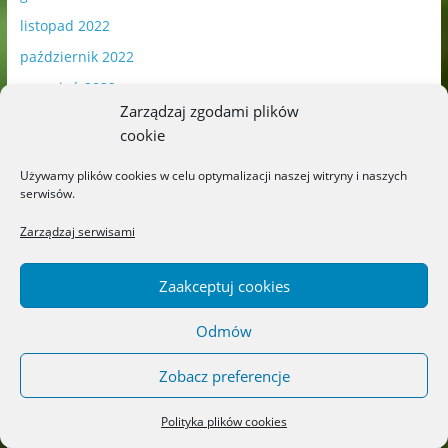
listopad 2022
październik 2022
wrzesień 2022
Zarządzaj zgodami plików
sierpień 2022
cookie
lipiec 2022
Używamy plików cookies w celu optymalizacji naszej witryny i naszych
czerwiec 2022
serwisów.
maj 2022
Zarządzaj serwisami
kwiecień 2022
marzec 2022
Zaakceptuj cookies
luty 2022
Odmów
styczeń 2022
grudzień 2021
Zobacz preferencje
listopad 2021
Polityka plików cookies
październik 2021