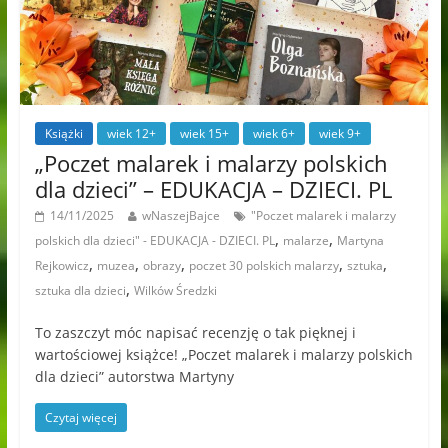
Książki
wiek 12+
wiek 15+
wiek 6+
wiek 9+
„Poczet malarek i malarzy polskich
dla dzieci” – EDUKACJA – DZIECI. PL
14/11/2025
wNaszejBajce
"Poczet malarek i malarzy
,
,
polskich dla dzieci" - EDUKACJA - DZIECI. PL
malarze
Martyna
,
,
,
,
,
Rejkowicz
muzea
obrazy
poczet 30 polskich malarzy
sztuka
,
sztuka dla dzieci
Wilków Średzki
To zaszczyt móc napisać recenzję o tak pięknej i
wartościowej książce! „Poczet malarek i malarzy polskich
dla dzieci” autorstwa Martyny
Czytaj więcej