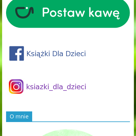
O mnie