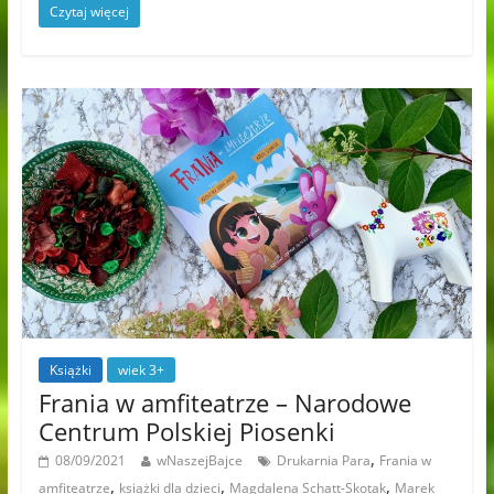
Czytaj więcej
Książki
wiek 3+
Frania w amfiteatrze – Narodowe
Centrum Polskiej Piosenki
,
08/09/2021
wNaszejBajce
Drukarnia Para
Frania w
,
,
,
amfiteatrze
książki dla dzieci
Magdalena Schatt-Skotak
Marek