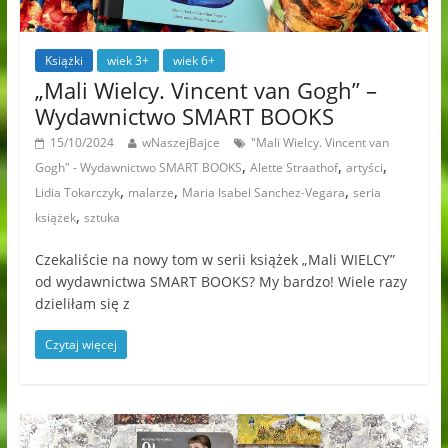
Książki
wiek 3+
wiek 6+
„Mali Wielcy. Vincent van Gogh” –
Wydawnictwo SMART BOOKS
15/10/2024
wNaszejBajce
"Mali Wielcy. Vincent van
,
,
,
Gogh" - Wydawnictwo SMART BOOKS
Alette Straathof
artyści
,
,
,
Lidia Tokarczyk
malarze
Maria Isabel Sanchez-Vegara
seria
,
książek
sztuka
Czekaliście na nowy tom w serii książek „Mali WIELCY”
od wydawnictwa SMART BOOKS? My bardzo! Wiele razy
dzieliłam się z
Czytaj więcej