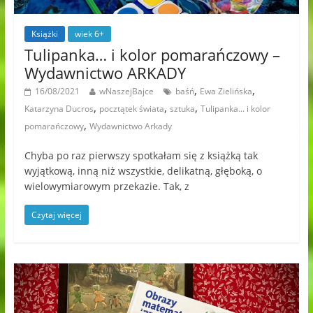
Książki
wiek 6+
Tulipanka… i kolor pomarańczowy –
Wydawnictwo ARKADY
,
,
16/08/2021
wNaszejBajce
baśń
Ewa Zielińska
,
,
,
Katarzyna Ducros
pocztątek świata
sztuka
Tulipanka... i kolor
,
pomarańczowy
Wydawnictwo Arkady
Chyba po raz pierwszy spotkałam się z książką tak
wyjątkową, inną niż wszystkie, delikatną, głęboką, o
wielowymiarowym przekazie. Tak, z
Czytaj więcej