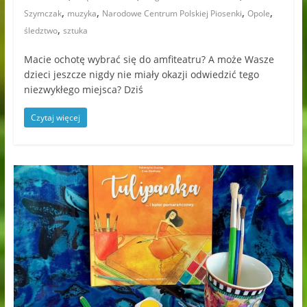
,
,
,
,
Szymczak
muzyka
Narodowe Centrum Polskiej Piosenki
Opole
,
śledztwo
sztuka
Macie ochotę wybrać się do amfiteatru? A może Wasze
dzieci jeszcze nigdy nie miały okazji odwiedzić tego
niezwykłego miejsca? Dziś
Czytaj więcej