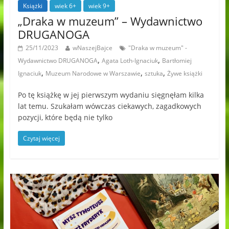
Książki
wiek 6+
wiek 9+
„Draka w muzeum” – Wydawnictwo
DRUGANOGA
25/11/2023
wNaszejBajce
"Draka w muzeum" -
,
,
Wydawnictwo DRUGANOGA
Agata Loth-Ignaciuk
Bartłomiej
,
,
,
Ignaciuk
Muzeum Narodowe w Warszawie
sztuka
Żywe książki
Po tę książkę w jej pierwszym wydaniu sięgnęłam kilka
lat temu. Szukałam wówczas ciekawych, zagadkowych
pozycji, które będą nie tylko
Czytaj więcej