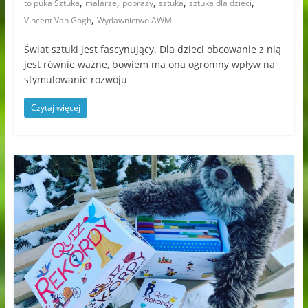
,
,
,
,
,
to puka Sztuka
malarze
pobrazy
sztuka
sztuka dla dzieci
,
Vincent Van Gogh
Wydawnictwo AWM
Świat sztuki jest fascynujący. Dla dzieci obcowanie z nią
jest równie ważne, bowiem ma ona ogromny wpływ na
stymulowanie rozwoju
Czytaj więcej