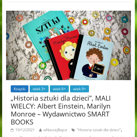
Książki
wiek 3+
wiek 6+
wiek 9+
„Historia sztuki dla dzieci”, MALI
WIELCY: Albert Einstein, Marilyn
Monroe – Wydawnictwo SMART
BOOKS
,
19/12/2021
wNaszejBajce
"Historia sztuki dla dzieci"