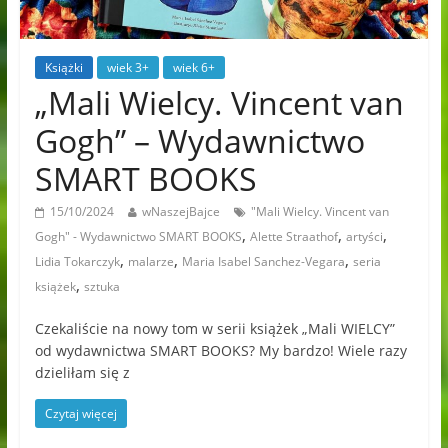
Książki
wiek 3+
wiek 6+
„Mali Wielcy. Vincent van
Gogh” – Wydawnictwo
SMART BOOKS
15/10/2024
wNaszejBajce
"Mali Wielcy. Vincent van
,
,
,
Gogh" - Wydawnictwo SMART BOOKS
Alette Straathof
artyści
,
,
,
Lidia Tokarczyk
malarze
Maria Isabel Sanchez-Vegara
seria
,
książek
sztuka
Czekaliście na nowy tom w serii książek „Mali WIELCY”
od wydawnictwa SMART BOOKS? My bardzo! Wiele razy
dzieliłam się z
Czytaj więcej