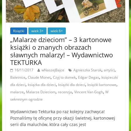
Książki
wiek 3+
wiek 6+
„Malarze dzieciom” – 3 kartonowe
książki o znanych obrazach
sławnych malarzy! – Wydawnictwo
TEKTURKA
,
,
16/11/2017
wNaszejBajce
Agnieszka Starok
artyści
,
,
,
,
Baletnice
Claude Monet
Czyj to domek
Edgar Degas
książeczki
,
,
,
,
dla dzieci
książka dla dzieci
książki dla dzieci
książki kartonowe
,
,
,
,
malarze
Malarze Dzieciom
recenzja
Vincent Van Gogh
W
sekretnym ogrodzie
Wydawnictwo Tekturka po raz kolejny zachwyca!
Poznaliśmy tę oficynę przy okazji świetnej, kartonowej
serii dla maluchów, która cały czas jest