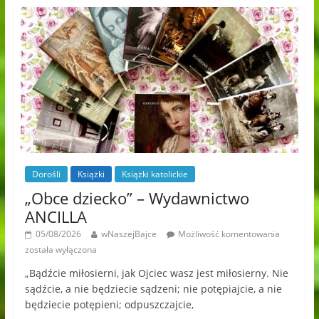
Dorośli
Książki
Książki katolickie
„Obce dziecko” – Wydawnictwo
ANCILLA
05/08/2026
wNaszejBajce
Możliwość komentowania
została wyłączona
„Bądźcie miłosierni, jak Ojciec wasz jest miłosierny. Nie
sądźcie, a nie będziecie sądzeni; nie potępiajcie, a nie
będziecie potępieni; odpuszczajcie,