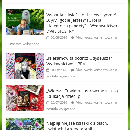
Wspaniałe książki detektywistyczne!
„Cyryl, gdzie jesteś?” i „Tosia
i tajemnica geodety” – Wydawnictwo
DWIE SIOSTRY
Możliwość komentowania
03/08/2026
została wyłączona
„Niesamowita podróż Odyseusza” –
Wydawnictwo LIBRA
Możliwość komentowania
01/08/2026
została wyłączona
„Wiersze Tuwima ilustrowane sztuką”
Edukacja-dzieci.pl
Możliwość komentowania
28/07/2026
została wyłączona
Najpiękniejsze książki o ziołach,
kwiatach i aromaterapii –