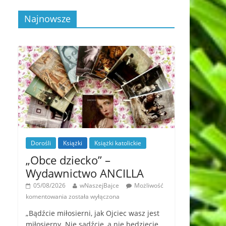
Najnowsze
Dorośli
Książki
Książki katolickie
„Obce dziecko” –
Wydawnictwo ANCILLA
05/08/2026
wNaszejBajce
Możliwość
komentowania
została wyłączona
„Bądźcie miłosierni, jak Ojciec wasz jest
miłosierny. Nie sądźcie, a nie będziecie