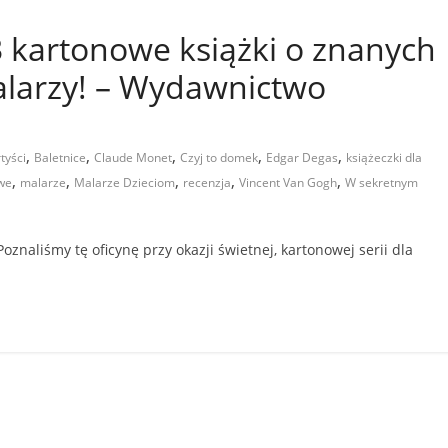
3 kartonowe książki o znanych
larzy! – Wydawnictwo
,
,
,
,
,
tyści
Baletnice
Claude Monet
Czyj to domek
Edgar Degas
książeczki dla
,
,
,
,
,
owe
malarze
Malarze Dzieciom
recenzja
Vincent Van Gogh
W sekretnym
znaliśmy tę oficynę przy okazji świetnej, kartonowej serii dla