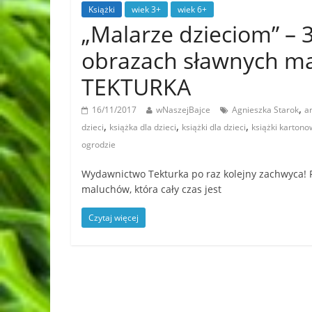
Książki
wiek 3+
wiek 6+
„Malarze dzieciom” – 
obrazach sławnych ma
TEKTURKA
,
16/11/2017
wNaszejBajce
Agnieszka Starok
ar
,
,
,
dzieci
książka dla dzieci
książki dla dzieci
książki karton
ogrodzie
Wydawnictwo Tekturka po raz kolejny zachwyca! Po
maluchów, która cały czas jest
Czytaj więcej