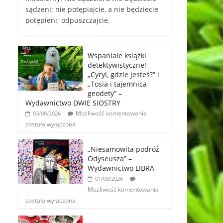
sądzeni; nie potępiajcie, a nie będziecie
potępieni; odpuszczajcie,
Wspaniałe książki
detektywistyczne!
„Cyryl, gdzie jesteś?” i
„Tosia i tajemnica
geodety” –
Wydawnictwo DWIE SIOSTRY
Możliwość komentowania
03/08/2026
została wyłączona
„Niesamowita podróż
Odyseusza” –
Wydawnictwo LIBRA
01/08/2026
Możliwość komentowania
została wyłączona