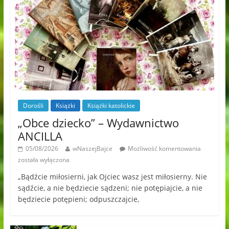
Dorośli
Książki
Książki katolickie
„Obce dziecko” – Wydawnictwo
ANCILLA
05/08/2026
wNaszejBajce
Możliwość komentowania
została wyłączona
„Bądźcie miłosierni, jak Ojciec wasz jest miłosierny. Nie
sądźcie, a nie będziecie sądzeni; nie potępiajcie, a nie
będziecie potępieni; odpuszczajcie,