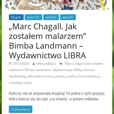
Książki
wiek 12+
wiek 6+
wiek 9+
„Marc Chagall. Jak
zostałem malarzem”
Bimba Landmann –
Wydawnictwo LIBRA
30/12/2025
wNaszejBajce
"Marc Chagall. Jak zostałem
,
malarzem" Bimba Landmann - Wydawnictwo LIBRA
Adriana
,
,
,
,
,
Pyszkowska
allesandro vicario
artysta
malarz
Panczakiewicz
,
rzeszów
sztuka
Kończę rok ze wspaniałą książką! To jedna z tych pozycji,
które bierze się do ręki „na chwilę”, a potem odkłada
Czytaj więcej