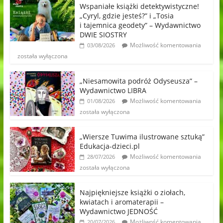
Wspaniałe książki detektywistyczne!
„Cyryl, gdzie jesteś?” i „Tosia
i tajemnica geodety” – Wydawnictwo
DWIE SIOSTRY
Możliwość komentowania
03/08/2026
została wyłączona
„Niesamowita podróż Odyseusza” –
Wydawnictwo LIBRA
Możliwość komentowania
01/08/2026
została wyłączona
„Wiersze Tuwima ilustrowane sztuką”
Edukacja-dzieci.pl
Możliwość komentowania
28/07/2026
została wyłączona
Najpiękniejsze książki o ziołach,
kwiatach i aromaterapii –
Wydawnictwo JEDNOŚĆ
Możliwość komentowania
20/07/2026