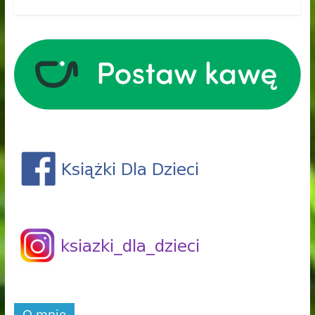
O mnie