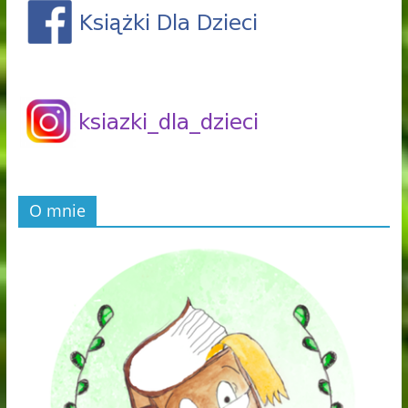
O mnie