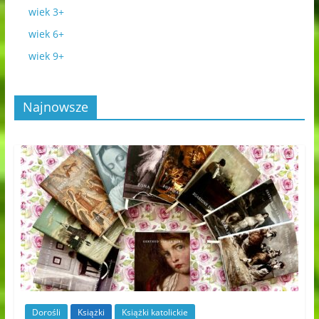
wiek 3+
wiek 6+
wiek 9+
Najnowsze
Dorośli
Książki
Książki katolickie