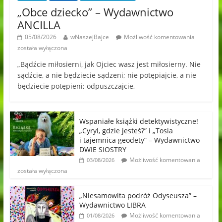
„Obce dziecko” – Wydawnictwo
ANCILLA
05/08/2026
wNaszejBajce
Możliwość komentowania
została wyłączona
„Bądźcie miłosierni, jak Ojciec wasz jest miłosierny. Nie
sądźcie, a nie będziecie sądzeni; nie potępiajcie, a nie
będziecie potępieni; odpuszczajcie,
Wspaniałe książki detektywistyczne!
„Cyryl, gdzie jesteś?” i „Tosia
i tajemnica geodety” – Wydawnictwo
DWIE SIOSTRY
Możliwość komentowania
03/08/2026
została wyłączona
„Niesamowita podróż Odyseusza” –
Wydawnictwo LIBRA
Możliwość komentowania
01/08/2026