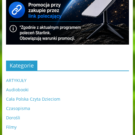
Kategorie
ARTYKUŁY
Audiobooki
Cała Polska Czyta Dzieciom
Czasopisma
Dorośli
Filmy