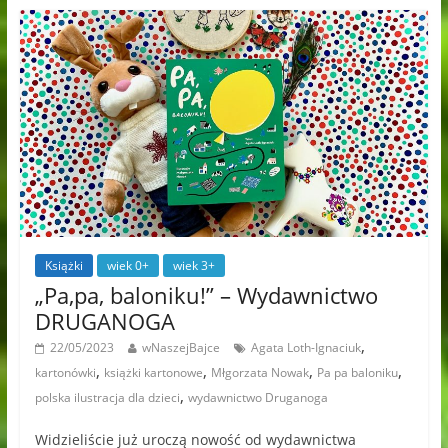
Książki
wiek 0+
wiek 3+
„Pa,pa, baloniku!” – Wydawnictwo
DRUGANOGA
,
22/05/2023
wNaszejBajce
Agata Loth-Ignaciuk
,
,
,
,
kartonówki
książki kartonowe
Młgorzata Nowak
Pa pa baloniku
,
polska ilustracja dla dzieci
wydawnictwo Druganoga
Widzieliście już uroczą nowość od wydawnictwa