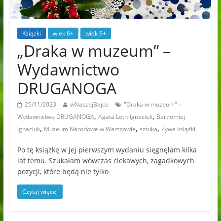
Książki
wiek 6+
wiek 9+
„Draka w muzeum” –
Wydawnictwo
DRUGANOGA
25/11/2023
wNaszejBajce
"Draka w muzeum" -
,
,
Wydawnictwo DRUGANOGA
Agata Loth-Ignaciuk
Bartłomiej
,
,
,
Ignaciuk
Muzeum Narodowe w Warszawie
sztuka
Żywe książki
Po tę książkę w jej pierwszym wydaniu sięgnęłam kilka
lat temu. Szukałam wówczas ciekawych, zagadkowych
pozycji, które będą nie tylko
Czytaj więcej