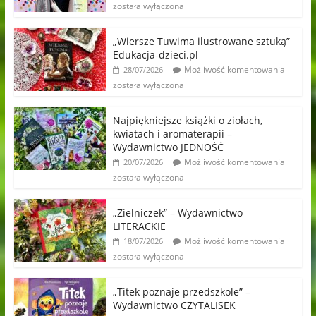
została wyłączona
„Wiersze Tuwima ilustrowane sztuką”
Edukacja-dzieci.pl
Możliwość komentowania
28/07/2026
została wyłączona
Najpiękniejsze książki o ziołach,
kwiatach i aromaterapii –
Wydawnictwo JEDNOŚĆ
Możliwość komentowania
20/07/2026
została wyłączona
„Zielniczek” – Wydawnictwo
LITERACKIE
Możliwość komentowania
18/07/2026
została wyłączona
„Titek poznaje przedszkole” –
Wydawnictwo CZYTALISEK