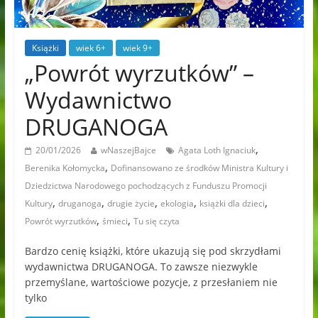
Książki
wiek 6+
wiek 9+
„Powrót wyrzutków” –
Wydawnictwo
DRUGANOGA
,
20/01/2026
wNaszejBajce
Agata Loth Ignaciuk
,
Berenika Kołomycka
Dofinansowano ze środków Ministra Kultury i
Dziedzictwa Narodowego pochodzących z Funduszu Promocji
,
,
,
,
,
Kultury
druganoga
drugie życie
ekologia
książki dla dzieci
,
,
Powrót wyrzutków
śmieci
Tu się czyta
Bardzo cenię książki, które ukazują się pod skrzydłami
wydawnictwa DRUGANOGA. To zawsze niezwykle
przemyślane, wartościowe pozycje, z przesłaniem nie
tylko