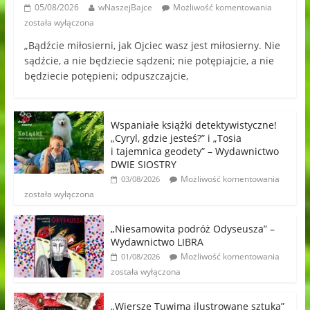
05/08/2026
wNaszejBajce
Możliwość komentowania
została wyłączona
„Bądźcie miłosierni, jak Ojciec wasz jest miłosierny. Nie
sądźcie, a nie będziecie sądzeni; nie potępiajcie, a nie
będziecie potępieni; odpuszczajcie,
Wspaniałe książki detektywistyczne!
„Cyryl, gdzie jesteś?” i „Tosia
i tajemnica geodety” – Wydawnictwo
DWIE SIOSTRY
Możliwość komentowania
03/08/2026
została wyłączona
„Niesamowita podróż Odyseusza” –
Wydawnictwo LIBRA
Możliwość komentowania
01/08/2026
została wyłączona
„Wiersze Tuwima ilustrowane sztuką”