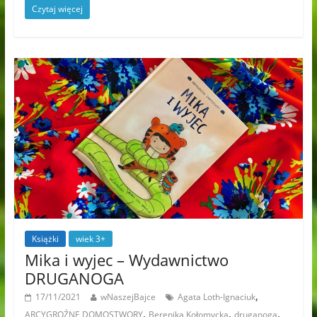
Czytaj więcej
Książki
wiek 3+
Mika i wyjec – Wydawnictwo
DRUGANOGA
,
17/11/2021
wNaszejBajce
Agata Loth-Ignaciuk
,
,
,
ARCYGROŹNE DOMOSTWORY
Berenika Kołomycka
druganoga