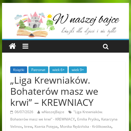
Książki
Patronat
wiek 6+
wiek 9+
„Liga Krewniaków.
Bohaterów masz we
krwi” – KREWNIACY
06/07/2026
wNaszejBajce
"Liga Krewniaków.
,
,
Bohaterów masz we krwi" - KREWNIACY
Emilia Pryśko
Katarzyna
,
,
,
,
Velinov
krew
Ksenia Potępa
Monika Rędzińska - Królikowska