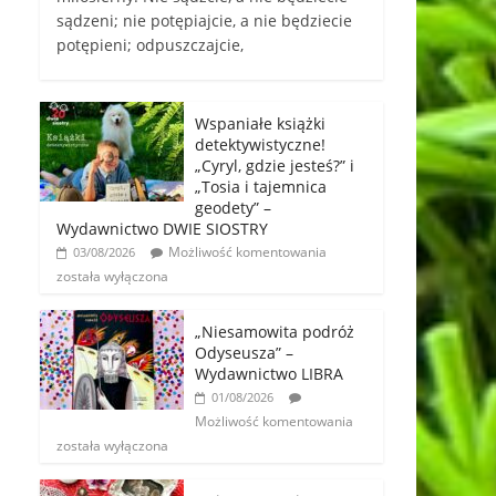
sądzeni; nie potępiajcie, a nie będziecie
potępieni; odpuszczajcie,
Wspaniałe książki
detektywistyczne!
„Cyryl, gdzie jesteś?” i
„Tosia i tajemnica
geodety” –
Wydawnictwo DWIE SIOSTRY
Możliwość komentowania
03/08/2026
została wyłączona
„Niesamowita podróż
Odyseusza” –
Wydawnictwo LIBRA
01/08/2026
Możliwość komentowania
została wyłączona