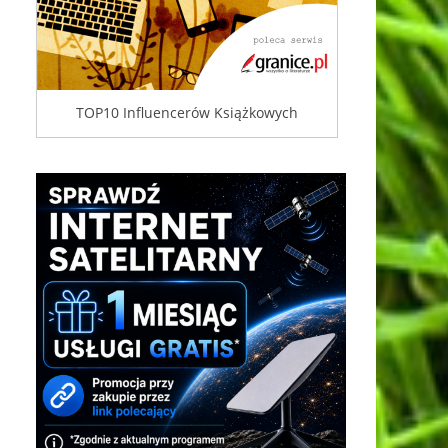
TOP10 Influencerów Książkowych