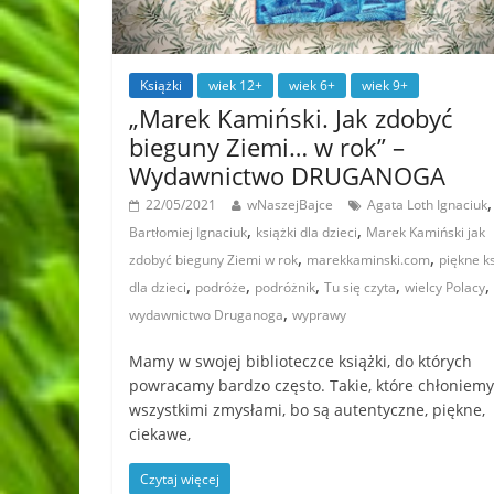
Książki
wiek 12+
wiek 6+
wiek 9+
„Marek Kamiński. Jak zdobyć
bieguny Ziemi… w rok” –
Wydawnictwo DRUGANOGA
,
22/05/2021
wNaszejBajce
Agata Loth Ignaciuk
,
,
Bartłomiej Ignaciuk
książki dla dzieci
Marek Kamiński jak
,
,
zdobyć bieguny Ziemi w rok
marekkaminski.com
piękne ks
,
,
,
,
,
dla dzieci
podróże
podróżnik
Tu się czyta
wielcy Polacy
,
wydawnictwo Druganoga
wyprawy
Mamy w swojej biblioteczce książki, do których
powracamy bardzo często. Takie, które chłoniemy
wszystkimi zmysłami, bo są autentyczne, piękne,
ciekawe,
Czytaj więcej