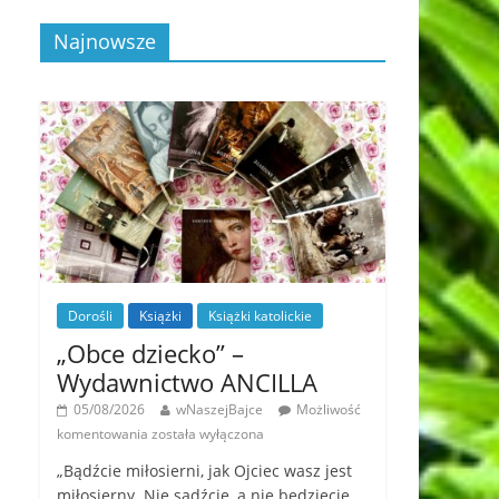
Najnowsze
Dorośli
Książki
Książki katolickie
„Obce dziecko” –
Wydawnictwo ANCILLA
05/08/2026
wNaszejBajce
Możliwość
komentowania
została wyłączona
„Bądźcie miłosierni, jak Ojciec wasz jest
miłosierny. Nie sądźcie, a nie będziecie