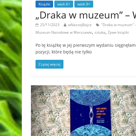
Książki
wiek 6+
wiek 9+
„Draka w muzeum” –
25/11/2023
wNaszejBajce
"Draka w muzeum"
,
,
Muzeum Narodowe w Warszawie
sztuka
Żywe książki
Po tę książkę w jej pierwszym wydaniu sięgnęła
pozycji, które będą nie tylko
Czytaj więcej