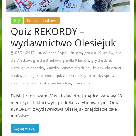
Gry
Pomoce naukowe
Quiz REKORDY –
wydawnictwo Olesiejuk
,
,
06/01/2017
wNaszejBajce
gra
gra dla 10 latków
gra
,
,
,
,
dla 7 latków
gra dla 8 latków
gra dla 9 latków
gry dla dzieci
,
,
,
,
,
historia
książeczka
książka
książka dla dzieci
książki dla dzieci
,
,
,
,
,
,
,
nauka
olesiejuk
planeta
quiz
quiz rekordy
rekordy
sport
,
,
,
społeczeństwo
sztuka
wydanictwo
zwierzęta
Dzisiaj zapraszam Was do świetnej, mądrej zabawy. W
niedużym, tekturowym pudełku zatytułowanym „Quiz
REKORDY” z wydawnictwa Olesiejuk znajdziecie całe
mnóstwo
Czytaj więcej