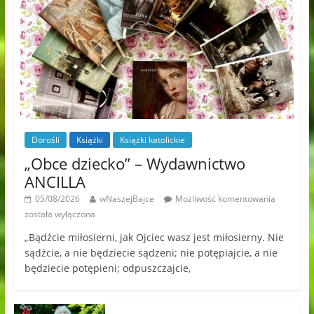
Dorośli
Książki
Książki katolickie
„Obce dziecko” – Wydawnictwo
ANCILLA
05/08/2026
wNaszejBajce
Możliwość komentowania
została wyłączona
„Bądźcie miłosierni, jak Ojciec wasz jest miłosierny. Nie
sądźcie, a nie będziecie sądzeni; nie potępiajcie, a nie
będziecie potępieni; odpuszczajcie,