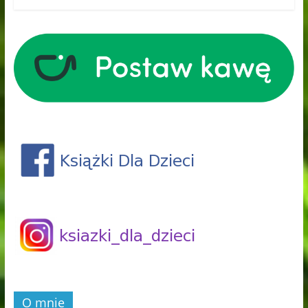
O mnie