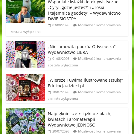
Wspaniałe książki detektywistyczne!
„Cyryl, gdzie jesteś?” i „Tosia
i tajemnica geodety” – Wydawnictwo
DWIE SIOSTRY
Możliwość komentowania
03/08/2026
została wyłączona
„Niesamowita podróż Odyseusza” –
Wydawnictwo LIBRA
Możliwość komentowania
01/08/2026
została wyłączona
„Wiersze Tuwima ilustrowane sztuką”
Edukacja-dzieci.pl
Możliwość komentowania
28/07/2026
została wyłączona
Najpiękniejsze książki o ziołach,
kwiatach i aromaterapii –
Wydawnictwo JEDNOŚĆ
Możliwość komentowania
20/07/2026