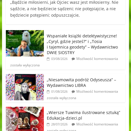
„Bądźcie miłosierni, jak Ojciec wasz jest miłosierny. Nie
sądźcie, a nie będziecie sądzeni; nie potępiajcie, a nie
będziecie potępieni; odpuszczajcie,
Wspaniałe książki detektywistyczne!
„Cyryl, gdzie jesteś?” i „Tosia
i tajemnica geodety” – Wydawnictwo
DWIE SIOSTRY
Możliwość komentowania
03/08/2026
została wyłączona
„Niesamowita podróż Odyseusza” –
Wydawnictwo LIBRA
Możliwość komentowania
01/08/2026
została wyłączona
„Wiersze Tuwima ilustrowane sztuką”
Edukacja-dzieci.pl
Możliwość komentowania
28/07/2026
została wyłączona