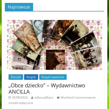
Najnowsze
Dorośli
Książki
Książki katolickie
„Obce dziecko” – Wydawnictwo
ANCILLA
05/08/2026
wNaszejBajce
Możliwość komentowania
została wyłączona