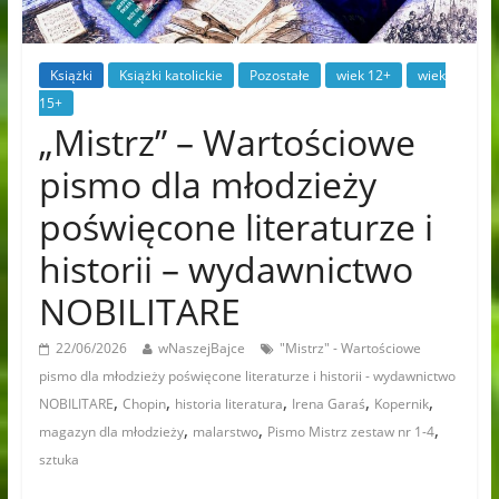
Książki
Książki katolickie
Pozostałe
wiek 12+
wiek
15+
„Mistrz” – Wartościowe
pismo dla młodzieży
poświęcone literaturze i
historii – wydawnictwo
NOBILITARE
22/06/2026
wNaszejBajce
"Mistrz" - Wartościowe
pismo dla młodzieży poświęcone literaturze i historii - wydawnictwo
,
,
,
,
,
NOBILITARE
Chopin
historia literatura
Irena Garaś
Kopernik
,
,
,
magazyn dla młodzieży
malarstwo
Pismo Mistrz zestaw nr 1-4
sztuka