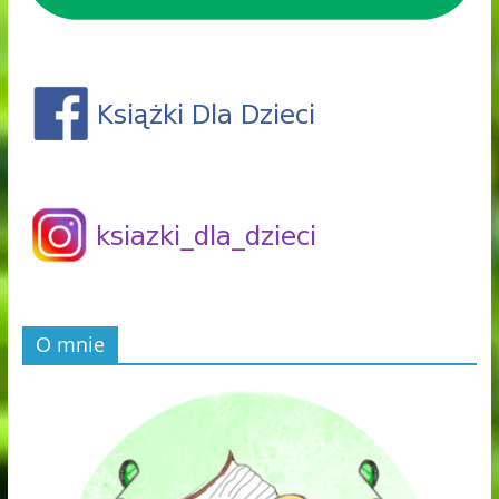
O mnie