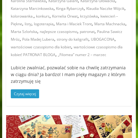
,
,
,
Karolina Starnawska
Katarzyna Galant
Katarzyna Głowacka
,
,
,
Katarzyna Marcinkowska
Kinga Rybarczyk
Klaudia Naczke Wójcik
,
,
,
,
kolorowanka.
konkurs
Kornelia Orwat
krzyżówka
kwiecień –
,
,
,
,
,
Piękne
listy
logoterapia
Marta i Maciek Tront
Marta Machnacka
,
,
,
Marta Szlońska
najlepsze czasopismo
patronat
Paulina Sawicz
,
,
,
,
Mróz
Pola Madej Lubera
strony do kaligrafii
UBOGACONA
,
wartościowe czasopismo dla kobiet
wartościowe czasopismo dla
,
kobiet! PATRONAT BLOGA
„Filomea” numer 2 – marzec
Lubicie zwalniać, pozwalać sobie na chwilę zatrzymania
w ciągu dnia? Ja bardzo! I mam pięky magazyn z którym
zatrzymuję się
Czytaj więcej