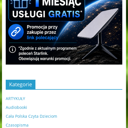
Kategorie
ARTYKUŁY
Audiobooki
Cała Polska Czyta Dzieciom
Czasopisma