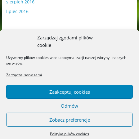
sierpień 2016
lipiec 2016
Zarządzaj zgodami plików
cookie
Publikowane materiały zawierają płatną promocję.
Używamy plików cookies w celu optymalizacji naszej witryny i naszych
serwisów.
Polityka plików cookies
-
Polityka prywatności
Zarządzaj serwisami
Zaakceptuj cookies
Odmów
Copyright © 2026
Blog o książkach dla dzieci i młodzieży –
recenzje i rekomendacje
. All rights reserved.
Zobacz preferencje
Theme: ColorMag by
ThemeGrill
. Powered by
WordPress
.
Polityka plików cookies