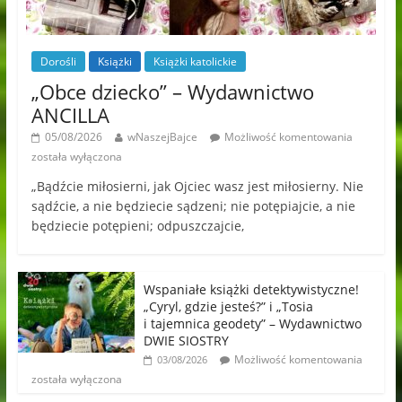
Dorośli
Książki
Książki katolickie
„Obce dziecko” – Wydawnictwo
ANCILLA
05/08/2026
wNaszejBajce
Możliwość komentowania
została wyłączona
„Bądźcie miłosierni, jak Ojciec wasz jest miłosierny. Nie
sądźcie, a nie będziecie sądzeni; nie potępiajcie, a nie
będziecie potępieni; odpuszczajcie,
Wspaniałe książki detektywistyczne!
„Cyryl, gdzie jesteś?” i „Tosia
i tajemnica geodety” – Wydawnictwo
DWIE SIOSTRY
Możliwość komentowania
03/08/2026
została wyłączona