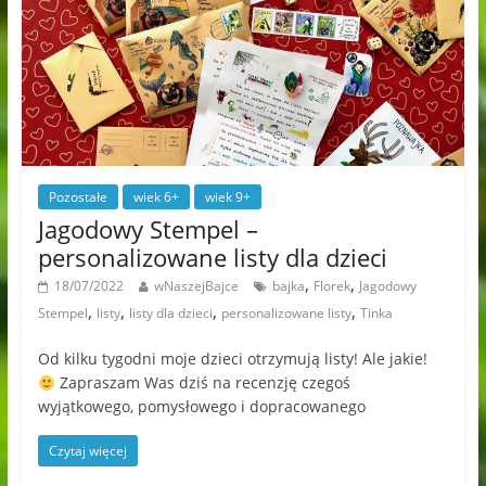
Pozostałe
wiek 6+
wiek 9+
Jagodowy Stempel –
personalizowane listy dla dzieci
,
,
18/07/2022
wNaszejBajce
bajka
Florek
Jagodowy
,
,
,
,
Stempel
listy
listy dla dzieci
personalizowane listy
Tinka
Od kilku tygodni moje dzieci otrzymują listy! Ale jakie!
Zapraszam Was dziś na recenzję czegoś
wyjątkowego, pomysłowego i dopracowanego
Czytaj więcej