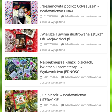
„Niesamowita podróż Odyseusza” –
Wydawnictwo LIBRA
Możliwość komentowania
01/08/2026
została wyłączona
„Wiersze Tuwima ilustrowane sztuką”
Edukacja-dzieci.pl
Możliwość komentowania
28/07/2026
została wyłączona
Najpiękniejsze książki o ziołach,
kwiatach i aromaterapii –
Wydawnictwo JEDNOŚĆ
Możliwość komentowania
20/07/2026
została wyłączona
„Zielniczek” – Wydawnictwo
LITERACKIE
Możliwość komentowania
18/07/2026
została wyłączona