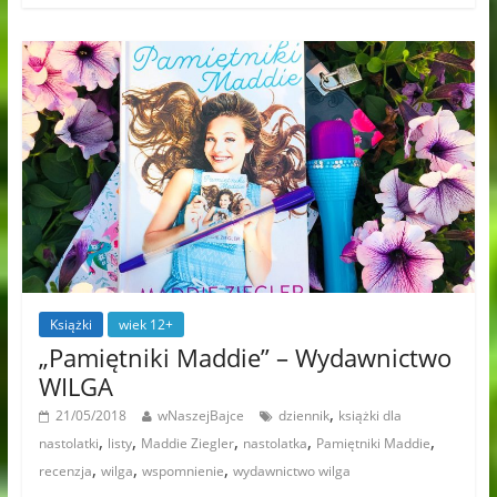
Książki
wiek 12+
„Pamiętniki Maddie” – Wydawnictwo
WILGA
,
21/05/2018
wNaszejBajce
dziennik
książki dla
,
,
,
,
,
nastolatki
listy
Maddie Ziegler
nastolatka
Pamiętniki Maddie
,
,
,
recenzja
wilga
wspomnienie
wydawnictwo wilga