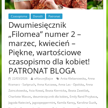
Czasopisma
Dorośli
Patronat
Dwumiesięcznik
„Filomea” numer 2 –
marzec, kwiecień –
Piękne, wartościowe
czasopismo dla kobiet!
PATRONAT BLOGA
,
22/03/2026
wNaszejBajce
Anita Klebanowska
Anna
,
,
,
Kramarz - Sańpruch
Anna Kurzawa
Anna Las - Opolska
Anna
,
,
,
,
Zainczkowska
Asia Kowal
Beata Kiernicka
Beata Zawiślak
,
,
,
Charlotte Mason
dwumiesięcznik dla kobiet
Emily Rand Przykaza
,
,
,
,
Jagoda Kwiecień
jagoopeppermint
Kamila Kansy
Karolina Guzik