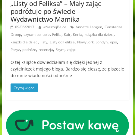
„Listy od Feliksa” – Mały zając
podróżuje po świecie –
Wydawnictwo Mamika
,
09/06/2017
wNaszejBajce
Annette Langen
Constanza
,
,
,
,
,
,
Droop
czytam bo lubie
Feliks
Kair
Kenia
książka dla dzieci
,
,
,
,
,
książki dla dzieci
listy
Listy od Feliksa
Nowy Jork. Londyn
opis
,
,
,
,
Paryż
podróże
recenzja
Rzym
zając
O tej książce dowiedziałam się dzięki jednej z
czytelniczek mojego bloga. Bardzo się cieszę, że piszecie
do mnie wiadomości odnośnie
Czytaj więcej