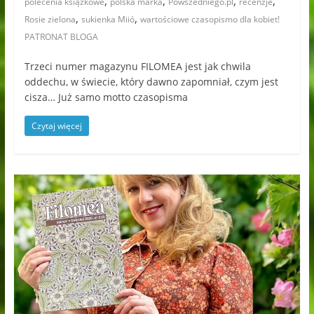
,
,
,
,
polecenia książkowe
polska marka
Powszedniego.pl
recenzje
,
,
Rosie zielona
sukienka Miió
wartościowe czasopismo dla kobiet!
PATRONAT BLOGA
Trzeci numer magazynu FILOMEA jest jak chwila
oddechu, w świecie, który dawno zapomniał, czym jest
cisza… Już samo motto czasopisma
Czytaj więcej