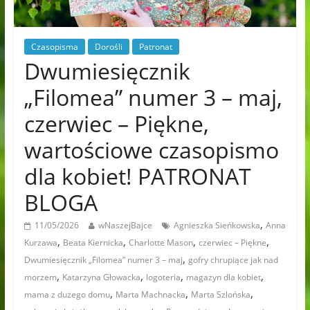
Czasopisma
Dorośli
Patronat
Dwumiesięcznik
„Filomea” numer 3 – maj,
czerwiec – Piękne,
wartościowe czasopismo
dla kobiet! PATRONAT
BLOGA
,
11/05/2026
wNaszejBajce
Agnieszka Sieńkowska
Anna
,
,
,
,
Kurzawa
Beata Kiernicka
Charlotte Mason
czerwiec – Piękne
,
Dwumiesięcznik „Filomea” numer 3 – maj
gofry chrupiące jak nad
,
,
,
,
morzem
Katarzyna Głowacka
logoteria
magazyn dla kobiet
,
,
,
mama z dużego domu
Marta Machnacka
Marta Szlońska