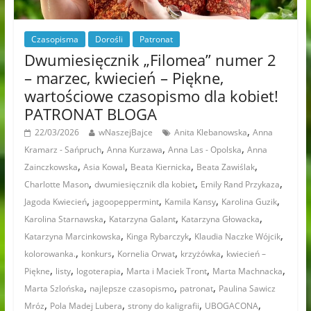
Czasopisma
Dorośli
Patronat
Dwumiesięcznik „Filomea” numer 2
– marzec, kwiecień – Piękne,
wartościowe czasopismo dla kobiet!
PATRONAT BLOGA
,
22/03/2026
wNaszejBajce
Anita Klebanowska
Anna
,
,
,
Kramarz - Sańpruch
Anna Kurzawa
Anna Las - Opolska
Anna
,
,
,
,
Zainczkowska
Asia Kowal
Beata Kiernicka
Beata Zawiślak
,
,
,
Charlotte Mason
dwumiesięcznik dla kobiet
Emily Rand Przykaza
,
,
,
,
Jagoda Kwiecień
jagoopeppermint
Kamila Kansy
Karolina Guzik
,
,
,
Karolina Starnawska
Katarzyna Galant
Katarzyna Głowacka
,
,
,
Katarzyna Marcinkowska
Kinga Rybarczyk
Klaudia Naczke Wójcik
,
,
,
,
kolorowanka.
konkurs
Kornelia Orwat
krzyżówka
kwiecień –
,
,
,
,
,
Piękne
listy
logoterapia
Marta i Maciek Tront
Marta Machnacka
,
,
,
Marta Szlońska
najlepsze czasopismo
patronat
Paulina Sawicz
,
,
,
,
Mróz
Pola Madej Lubera
strony do kaligrafii
UBOGACONA