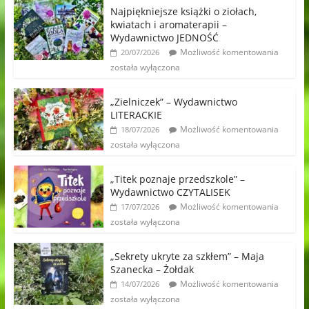
Najpiękniejsze książki o ziołach,
kwiatach i aromaterapii –
Wydawnictwo JEDNOŚĆ
Możliwość komentowania
20/07/2026
została wyłączona
„Zielniczek” – Wydawnictwo
LITERACKIE
Możliwość komentowania
18/07/2026
została wyłączona
„Titek poznaje przedszkole” –
Wydawnictwo CZYTALISEK
Możliwość komentowania
17/07/2026
została wyłączona
„Sekrety ukryte za szkłem” – Maja
Szanecka – Żołdak
Możliwość komentowania
14/07/2026
została wyłączona