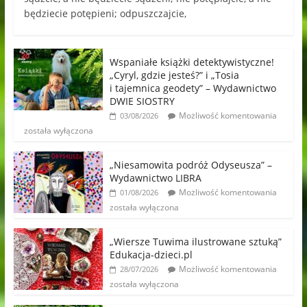
będziecie potępieni; odpuszczajcie,
Wspaniałe książki detektywistyczne!
„Cyryl, gdzie jesteś?” i „Tosia
i tajemnica geodety” – Wydawnictwo
DWIE SIOSTRY
Możliwość komentowania
03/08/2026
została wyłączona
„Niesamowita podróż Odyseusza” –
Wydawnictwo LIBRA
Możliwość komentowania
01/08/2026
została wyłączona
„Wiersze Tuwima ilustrowane sztuką”
Edukacja-dzieci.pl
Możliwość komentowania
28/07/2026
została wyłączona