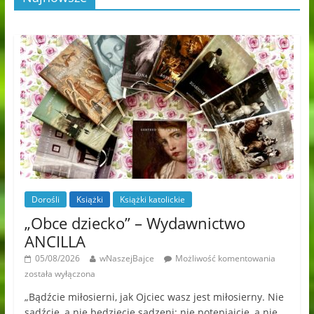
Dorośli
Książki
Książki katolickie
„Obce dziecko” – Wydawnictwo
ANCILLA
05/08/2026
wNaszejBajce
Możliwość komentowania
została wyłączona
„Bądźcie miłosierni, jak Ojciec wasz jest miłosierny. Nie
sądźcie, a nie będziecie sądzeni; nie potępiajcie, a nie