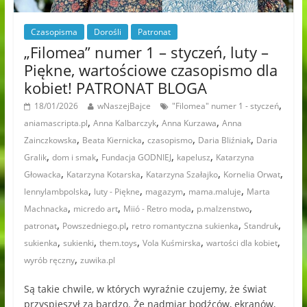
Czasopisma
Dorośli
Patronat
„Filomea” numer 1 – styczeń, luty –
Piękne, wartościowe czasopismo dla
kobiet! PATRONAT BLOGA
,
18/01/2026
wNaszejBajce
"Filomea" numer 1 - styczeń
,
,
,
aniamascripta.pl
Anna Kalbarczyk
Anna Kurzawa
Anna
,
,
,
,
Zainczkowska
Beata Kiernicka
czasopismo
Daria Bliźniak
Daria
,
,
,
,
Gralik
dom i smak
Fundacja GODNIEJ
kapelusz
Katarzyna
,
,
,
,
Głowacka
Katarzyna Kotarska
Katarzyna Szałajko
Kornelia Orwat
,
,
,
,
lennylambpolska
luty - Piękne
magazym
mama.maluje
Marta
,
,
,
,
Machnacka
micredo art
Miió - Retro moda
p.malzenstwo
,
,
,
,
patronat
Powszedniego.pl
retro romantyczna sukienka
Standruk
,
,
,
,
,
sukienka
sukienki
them.toys
Vola Kuśmirska
wartości dla kobiet
,
wyrób ręczny
zuwika.pl
Są takie chwile, w których wyraźnie czujemy, że świat
przyspieszył za bardzo. Że nadmiar bodźców, ekranów,