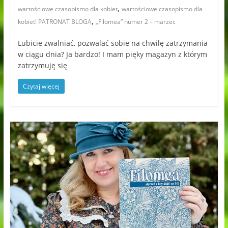
,
wartościowe czasopismo dla kobiet
wartościowe czasopismo dla
,
kobiet! PATRONAT BLOGA
„Filomea” numer 2 – marzec
Lubicie zwalniać, pozwalać sobie na chwilę zatrzymania
w ciągu dnia? Ja bardzo! I mam pięky magazyn z którym
zatrzymuję się
Czytaj więcej