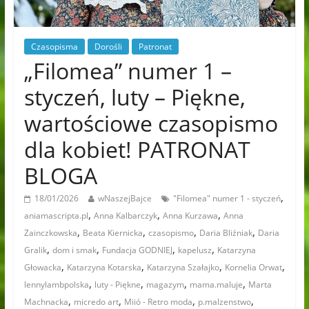
Czasopisma
Dorośli
Patronat
„Filomea” numer 1 –
styczeń, luty – Piękne,
wartościowe czasopismo
dla kobiet! PATRONAT
BLOGA
,
18/01/2026
wNaszejBajce
"Filomea" numer 1 - styczeń
,
,
,
aniamascripta.pl
Anna Kalbarczyk
Anna Kurzawa
Anna
,
,
,
,
Zainczkowska
Beata Kiernicka
czasopismo
Daria Bliźniak
Daria
,
,
,
,
Gralik
dom i smak
Fundacja GODNIEJ
kapelusz
Katarzyna
,
,
,
,
Głowacka
Katarzyna Kotarska
Katarzyna Szałajko
Kornelia Orwat
,
,
,
,
lennylambpolska
luty - Piękne
magazym
mama.maluje
Marta
,
,
,
,
Machnacka
micredo art
Miió - Retro moda
p.malzenstwo