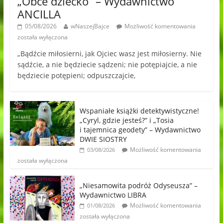
„Obce dziecko” – Wydawnictwo
ANCILLA
05/08/2026
wNaszejBajce
Możliwość komentowania
została wyłączona
„Bądźcie miłosierni, jak Ojciec wasz jest miłosierny. Nie
sądźcie, a nie będziecie sądzeni; nie potępiajcie, a nie
będziecie potępieni; odpuszczajcie,
Wspaniałe książki detektywistyczne!
„Cyryl, gdzie jesteś?” i „Tosia
i tajemnica geodety” – Wydawnictwo
DWIE SIOSTRY
Możliwość komentowania
03/08/2026
została wyłączona
„Niesamowita podróż Odyseusza” –
Wydawnictwo LIBRA
Możliwość komentowania
01/08/2026
została wyłączona