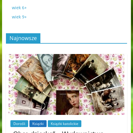
wiek 6+
wiek 9+
Najnowsze
Dorośli
Książki
Książki katolickie