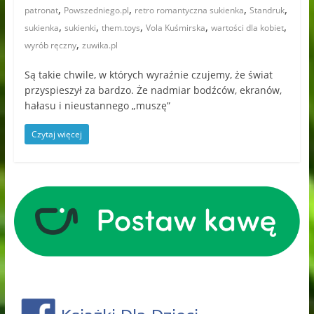
,
,
,
,
patronat
Powszedniego.pl
retro romantyczna sukienka
Standruk
,
,
,
,
,
sukienka
sukienki
them.toys
Vola Kuśmirska
wartości dla kobiet
,
wyrób ręczny
zuwika.pl
Są takie chwile, w których wyraźnie czujemy, że świat
przyspieszył za bardzo. Że nadmiar bodźców, ekranów,
hałasu i nieustannego „muszę”
Czytaj więcej