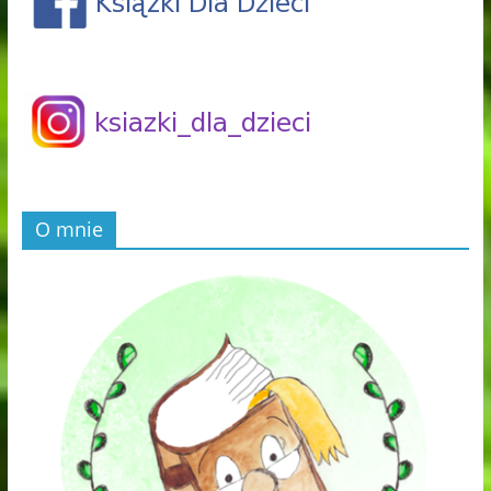
O mnie