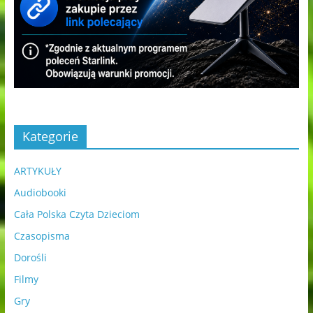
Kategorie
ARTYKUŁY
Audiobooki
Cała Polska Czyta Dzieciom
Czasopisma
Dorośli
Filmy
Gry