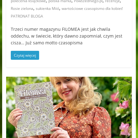
,
,
,
,
polecenia książkowe
polska marka
Powszedniego.pl
recenzje
,
,
Rosie zielona
sukienka Miió
wartościowe czasopismo dla kobiet!
PATRONAT BLOGA
Trzeci numer magazynu FILOMEA jest jak chwila
oddechu, w świecie, który dawno zapomniał, czym jest
cisza… Już samo motto czasopisma
Czytaj więcej