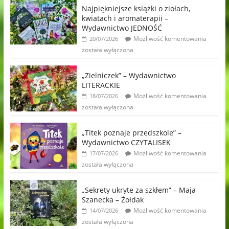
Najpiękniejsze książki o ziołach,
kwiatach i aromaterapii –
Wydawnictwo JEDNOŚĆ
Możliwość komentowania
20/07/2026
została wyłączona
„Zielniczek” – Wydawnictwo
LITERACKIE
Możliwość komentowania
18/07/2026
została wyłączona
„Titek poznaje przedszkole” –
Wydawnictwo CZYTALISEK
Możliwość komentowania
17/07/2026
została wyłączona
„Sekrety ukryte za szkłem” – Maja
Szanecka – Żołdak
Możliwość komentowania
14/07/2026
została wyłączona