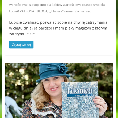
,
wartościowe czasopismo dla kobiet
wartościowe czasopismo dla
,
kobiet! PATRONAT BLOGA
„Filomea” numer 2 – marzec
Lubicie zwalniać, pozwalać sobie na chwilę zatrzymania
w ciągu dnia? Ja bardzo! I mam pięky magazyn z którym
zatrzymuję się
Czytaj więcej