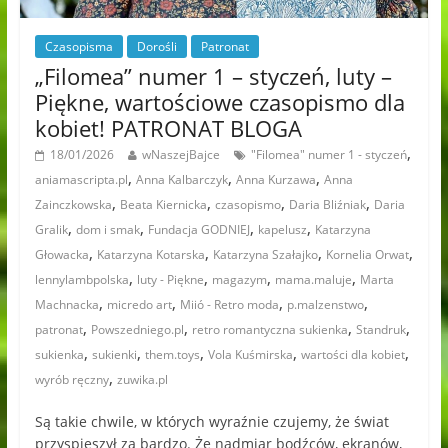
Czasopisma
Dorośli
Patronat
„Filomea” numer 1 – styczeń, luty –
Piękne, wartościowe czasopismo dla
kobiet! PATRONAT BLOGA
,
18/01/2026
wNaszejBajce
"Filomea" numer 1 - styczeń
,
,
,
aniamascripta.pl
Anna Kalbarczyk
Anna Kurzawa
Anna
,
,
,
,
Zainczkowska
Beata Kiernicka
czasopismo
Daria Bliźniak
Daria
,
,
,
,
Gralik
dom i smak
Fundacja GODNIEJ
kapelusz
Katarzyna
,
,
,
,
Głowacka
Katarzyna Kotarska
Katarzyna Szałajko
Kornelia Orwat
,
,
,
,
lennylambpolska
luty - Piękne
magazym
mama.maluje
Marta
,
,
,
,
Machnacka
micredo art
Miió - Retro moda
p.malzenstwo
,
,
,
,
patronat
Powszedniego.pl
retro romantyczna sukienka
Standruk
,
,
,
,
,
sukienka
sukienki
them.toys
Vola Kuśmirska
wartości dla kobiet
,
wyrób ręczny
zuwika.pl
Są takie chwile, w których wyraźnie czujemy, że świat
przyspieszył za bardzo. Że nadmiar bodźców, ekranów,