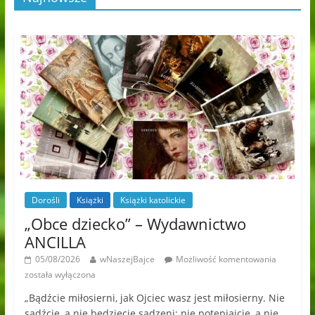
Dorośli
Książki
Książki katolickie
„Obce dziecko” – Wydawnictwo
ANCILLA
05/08/2026
wNaszejBajce
Możliwość komentowania
została wyłączona
„Bądźcie miłosierni, jak Ojciec wasz jest miłosierny. Nie
sądźcie, a nie będziecie sądzeni; nie potępiajcie, a nie