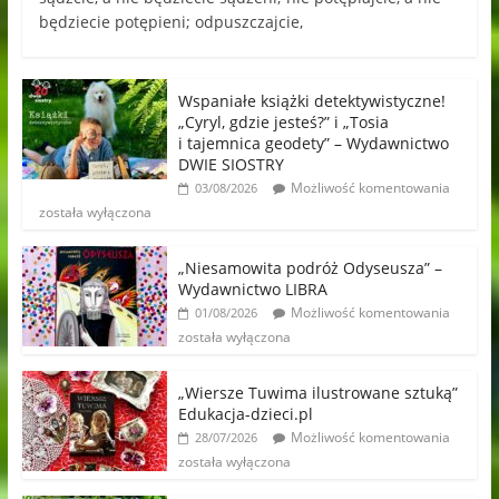
będziecie potępieni; odpuszczajcie,
Wspaniałe książki detektywistyczne!
„Cyryl, gdzie jesteś?” i „Tosia
i tajemnica geodety” – Wydawnictwo
DWIE SIOSTRY
Możliwość komentowania
03/08/2026
została wyłączona
„Niesamowita podróż Odyseusza” –
Wydawnictwo LIBRA
Możliwość komentowania
01/08/2026
została wyłączona
„Wiersze Tuwima ilustrowane sztuką”
Edukacja-dzieci.pl
Możliwość komentowania
28/07/2026
została wyłączona