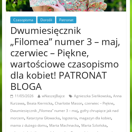
Czasopisma
Dorośli
Patronat
Dwumiesięcznik
„Filomea” numer 3 – maj,
czerwiec – Piękne,
wartościowe czasopismo
dla kobiet! PATRONAT
BLOGA
,
11/05/2026
wNaszejBajce
Agnieszka Sieńkowska
Anna
,
,
,
,
Kurzawa
Beata Kiernicka
Charlotte Mason
czerwiec – Piękne
,
Dwumiesięcznik „Filomea” numer 3 – maj
gofry chrupiące jak nad
,
,
,
,
morzem
Katarzyna Głowacka
logoteria
magazyn dla kobiet
,
,
,
mama z dużego domu
Marta Machnacka
Marta Szlońska