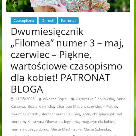
Czasopisma
Dorośli
Patronat
Dwumiesięcznik
„Filomea” numer 3 – maj,
czerwiec – Piękne,
wartościowe czasopismo
dla kobiet! PATRONAT
BLOGA
,
11/05/2026
wNaszejBajce
Agnieszka Sieńkowska
Anna
,
,
,
,
Kurzawa
Beata Kiernicka
Charlotte Mason
czerwiec – Piękne
,
Dwumiesięcznik „Filomea” numer 3 – maj
gofry chrupiące jak nad
,
,
,
,
morzem
Katarzyna Głowacka
logoteria
magazyn dla kobiet
,
,
,
mama z dużego domu
Marta Machnacka
Marta Szlońska