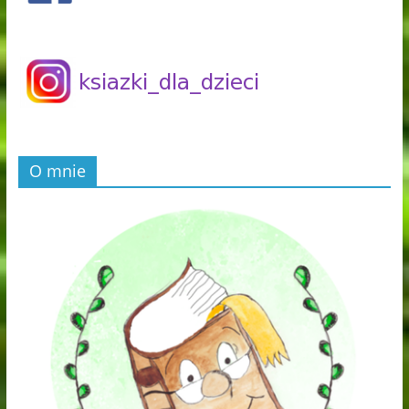
O mnie