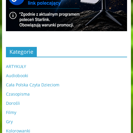
Kategorie
ARTYKUŁY
Audiobooki
Cała Polska Czyta Dzieciom
Czasopisma
Dorośli
Filmy
Gry
Kolorowanki