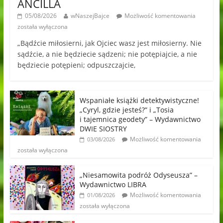
ANCILLA
05/08/2026
wNaszejBajce
Możliwość komentowania
została wyłączona
„Bądźcie miłosierni, jak Ojciec wasz jest miłosierny. Nie
sądźcie, a nie będziecie sądzeni; nie potępiajcie, a nie
będziecie potępieni; odpuszczajcie,
Wspaniałe książki detektywistyczne!
„Cyryl, gdzie jesteś?” i „Tosia
i tajemnica geodety” – Wydawnictwo
DWIE SIOSTRY
Możliwość komentowania
03/08/2026
została wyłączona
„Niesamowita podróż Odyseusza” –
Wydawnictwo LIBRA
Możliwość komentowania
01/08/2026
została wyłączona