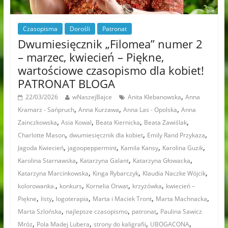
Czasopisma
Dorośli
Patronat
Dwumiesięcznik „Filomea” numer 2
– marzec, kwiecień – Piękne,
wartościowe czasopismo dla kobiet!
PATRONAT BLOGA
,
22/03/2026
wNaszejBajce
Anita Klebanowska
Anna
,
,
,
Kramarz - Sańpruch
Anna Kurzawa
Anna Las - Opolska
Anna
,
,
,
,
Zainczkowska
Asia Kowal
Beata Kiernicka
Beata Zawiślak
,
,
,
Charlotte Mason
dwumiesięcznik dla kobiet
Emily Rand Przykaza
,
,
,
,
Jagoda Kwiecień
jagoopeppermint
Kamila Kansy
Karolina Guzik
,
,
,
Karolina Starnawska
Katarzyna Galant
Katarzyna Głowacka
,
,
,
Katarzyna Marcinkowska
Kinga Rybarczyk
Klaudia Naczke Wójcik
,
,
,
,
kolorowanka.
konkurs
Kornelia Orwat
krzyżówka
kwiecień –
,
,
,
,
,
Piękne
listy
logoterapia
Marta i Maciek Tront
Marta Machnacka
,
,
,
Marta Szlońska
najlepsze czasopismo
patronat
Paulina Sawicz
,
,
,
,
Mróz
Pola Madej Lubera
strony do kaligrafii
UBOGACONA