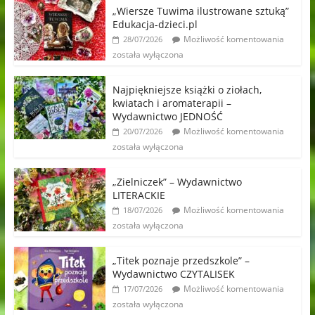
„Wiersze Tuwima ilustrowane sztuką”
Edukacja-dzieci.pl
Możliwość komentowania
28/07/2026
została wyłączona
Najpiękniejsze książki o ziołach,
kwiatach i aromaterapii –
Wydawnictwo JEDNOŚĆ
Możliwość komentowania
20/07/2026
została wyłączona
„Zielniczek” – Wydawnictwo
LITERACKIE
Możliwość komentowania
18/07/2026
została wyłączona
„Titek poznaje przedszkole” –
Wydawnictwo CZYTALISEK
Możliwość komentowania
17/07/2026
została wyłączona