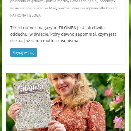
,
,
,
,
polecenia książkowe
polska marka
Powszedniego.pl
recenzje
,
,
Rosie zielona
sukienka Miió
wartościowe czasopismo dla kobiet!
PATRONAT BLOGA
Trzeci numer magazynu FILOMEA jest jak chwila
oddechu, w świecie, który dawno zapomniał, czym jest
cisza… Już samo motto czasopisma
Czytaj więcej