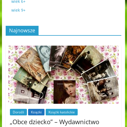
wiek 6+
wiek 9+
Najnowsze
Dorośli
Książki
Książki katolickie
„Obce dziecko” – Wydawnictwo