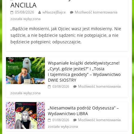
ANCILLA
05/08/2026
wNaszejBajce
Możliwość komentowania
została wyłączona
„Bądźcie miłosierni, jak Ojciec wasz jest miłosierny. Nie
sądźcie, a nie będziecie sądzeni; nie potępiajcie, a nie
będziecie potępieni; odpuszczajcie,
Wspaniałe książki detektywistyczne!
„Cyryl, gdzie jesteś?” i „Tosia
i tajemnica geodety” – Wydawnictwo
DWIE SIOSTRY
Możliwość komentowania
03/08/2026
została wyłączona
„Niesamowita podróż Odyseusza” –
Wydawnictwo LIBRA
Możliwość komentowania
01/08/2026
została wyłączona