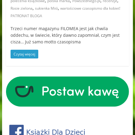
,
,
,
,
polecenia książkowe
polska marka
Powszedniego.pl
recenzje
,
,
Rosie zielona
sukienka Miió
wartościowe czasopismo dla kobiet!
PATRONAT BLOGA
Trzeci numer magazynu FILOMEA jest jak chwila
oddechu, w świecie, który dawno zapomniał, czym jest
cisza… Już samo motto czasopisma
Czytaj więcej