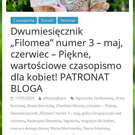
Czasopisma
Dorośli
Patronat
Dwumiesięcznik
„Filomea” numer 3 – maj,
czerwiec – Piękne,
wartościowe czasopismo
dla kobiet! PATRONAT
BLOGA
,
11/05/2026
wNaszejBajce
Agnieszka Sieńkowska
Anna
,
,
,
,
Kurzawa
Beata Kiernicka
Charlotte Mason
czerwiec – Piękne
,
Dwumiesięcznik „Filomea” numer 3 – maj
gofry chrupiące jak nad
,
,
,
,
morzem
Katarzyna Głowacka
logoteria
magazyn dla kobiet
,
,
,
mama z dużego domu
Marta Machnacka
Marta Szlońska