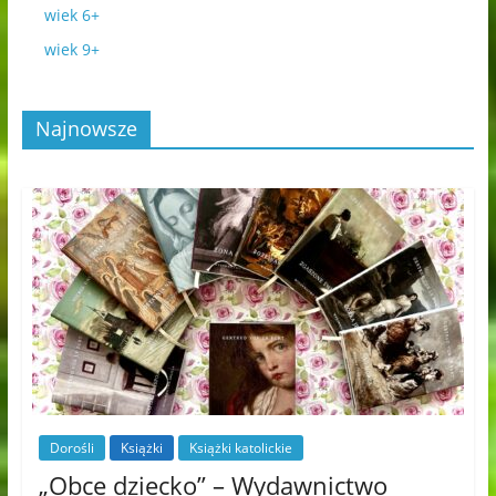
wiek 6+
wiek 9+
Najnowsze
Dorośli
Książki
Książki katolickie
„Obce dziecko” – Wydawnictwo