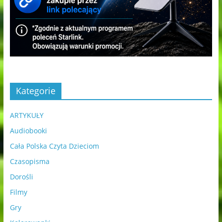
Kategorie
ARTYKUŁY
Audiobooki
Cała Polska Czyta Dzieciom
Czasopisma
Dorośli
Filmy
Gry