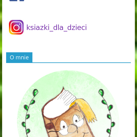
O mnie