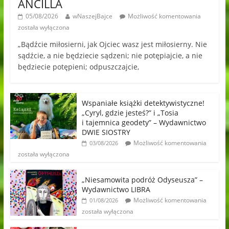
ANCILLA
05/08/2026
wNaszejBajce
Możliwość komentowania
została wyłączona
„Bądźcie miłosierni, jak Ojciec wasz jest miłosierny. Nie
sądźcie, a nie będziecie sądzeni; nie potępiajcie, a nie
będziecie potępieni; odpuszczajcie,
Wspaniałe książki detektywistyczne!
„Cyryl, gdzie jesteś?” i „Tosia
i tajemnica geodety” – Wydawnictwo
DWIE SIOSTRY
Możliwość komentowania
03/08/2026
została wyłączona
„Niesamowita podróż Odyseusza” –
Wydawnictwo LIBRA
Możliwość komentowania
01/08/2026
została wyłączona