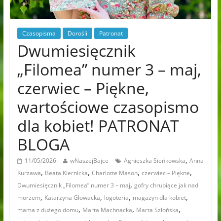
Czasopisma
Dorośli
Patronat
Dwumiesięcznik
„Filomea” numer 3 – maj,
czerwiec – Piękne,
wartościowe czasopismo
dla kobiet! PATRONAT
BLOGA
,
11/05/2026
wNaszejBajce
Agnieszka Sieńkowska
Anna
,
,
,
,
Kurzawa
Beata Kiernicka
Charlotte Mason
czerwiec – Piękne
,
Dwumiesięcznik „Filomea” numer 3 – maj
gofry chrupiące jak nad
,
,
,
,
morzem
Katarzyna Głowacka
logoteria
magazyn dla kobiet
,
,
,
mama z dużego domu
Marta Machnacka
Marta Szlońska