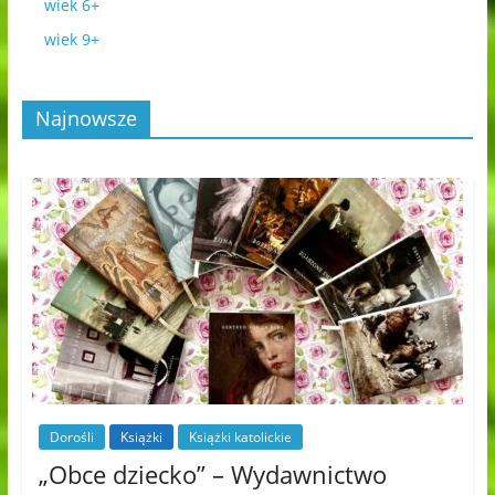
wiek 6+
wiek 9+
Najnowsze
Dorośli
Książki
Książki katolickie
„Obce dziecko” – Wydawnictwo