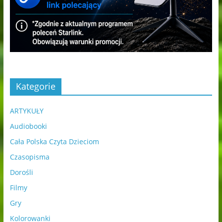
Kategorie
ARTYKUŁY
Audiobooki
Cała Polska Czyta Dzieciom
Czasopisma
Dorośli
Filmy
Gry
Kolorowanki