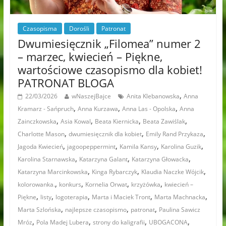
Czasopisma
Dorośli
Patronat
Dwumiesięcznik „Filomea” numer 2
– marzec, kwiecień – Piękne,
wartościowe czasopismo dla kobiet!
PATRONAT BLOGA
,
22/03/2026
wNaszejBajce
Anita Klebanowska
Anna
,
,
,
Kramarz - Sańpruch
Anna Kurzawa
Anna Las - Opolska
Anna
,
,
,
,
Zainczkowska
Asia Kowal
Beata Kiernicka
Beata Zawiślak
,
,
,
Charlotte Mason
dwumiesięcznik dla kobiet
Emily Rand Przykaza
,
,
,
,
Jagoda Kwiecień
jagoopeppermint
Kamila Kansy
Karolina Guzik
,
,
,
Karolina Starnawska
Katarzyna Galant
Katarzyna Głowacka
,
,
,
Katarzyna Marcinkowska
Kinga Rybarczyk
Klaudia Naczke Wójcik
,
,
,
,
kolorowanka.
konkurs
Kornelia Orwat
krzyżówka
kwiecień –
,
,
,
,
,
Piękne
listy
logoterapia
Marta i Maciek Tront
Marta Machnacka
,
,
,
Marta Szlońska
najlepsze czasopismo
patronat
Paulina Sawicz
,
,
,
,
Mróz
Pola Madej Lubera
strony do kaligrafii
UBOGACONA