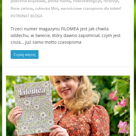
,
,
,
,
polecenia książkowe
polska marka
Powszedniego.pl
recenzje
,
,
Rosie zielona
sukienka Miió
wartościowe czasopismo dla kobiet!
PATRONAT BLOGA
Trzeci numer magazynu FILOMEA jest jak chwila
oddechu, w świecie, który dawno zapomniał, czym jest
cisza… Już samo motto czasopisma
Czytaj więcej