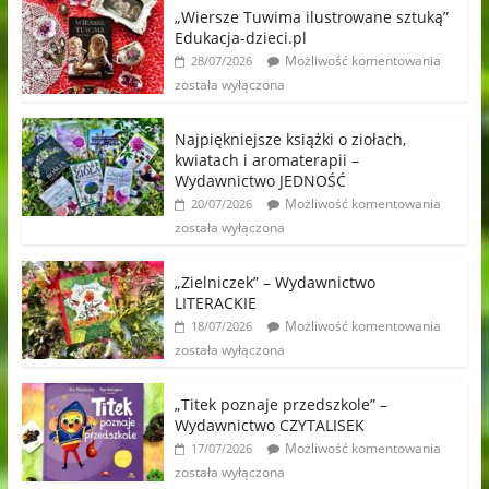
„Wiersze Tuwima ilustrowane sztuką”
Edukacja-dzieci.pl
Możliwość komentowania
28/07/2026
została wyłączona
Najpiękniejsze książki o ziołach,
kwiatach i aromaterapii –
Wydawnictwo JEDNOŚĆ
Możliwość komentowania
20/07/2026
została wyłączona
„Zielniczek” – Wydawnictwo
LITERACKIE
Możliwość komentowania
18/07/2026
została wyłączona
„Titek poznaje przedszkole” –
Wydawnictwo CZYTALISEK
Możliwość komentowania
17/07/2026
została wyłączona