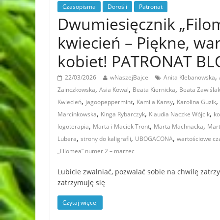
Czasopisma
Dorośli
Patronat
Dwumiesięcznik „Filo
kwiecień – Piękne, wa
kobiet! PATRONAT B
,
22/03/2026
wNaszejBajce
Anita Klebanowska
,
,
,
Zainczkowska
Asia Kowal
Beata Kiernicka
Beata Zawiśla
,
,
,
,
Kwiecień
jagoopeppermint
Kamila Kansy
Karolina Guzik
,
,
,
Marcinkowska
Kinga Rybarczyk
Klaudia Naczke Wójcik
ko
,
,
,
logoterapia
Marta i Maciek Tront
Marta Machnacka
Mart
,
,
,
Lubera
strony do kaligrafii
UBOGACONA
wartościowe cz
„Filomea” numer 2 – marzec
Lubicie zwalniać, pozwalać sobie na chwilę zatr
zatrzymuję się
Czytaj więcej