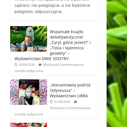
sądzeni; nie potępiajcie, a nie będziecie
potępieni; odpuszczajcie,
Wspaniałe książki
detektywistyczne!
„Cyryl, gdzie jesteś?” i
„Tosia i tajemnica
geodety” –
Wydawnictwo DWIE SIOSTRY
Możliwość komentowania
03/08/2026
została wyłączona
„Niesamowita podróż
Odyseusza” –
Wydawnictwo LIBRA
01/08/2026
Możliwość komentowania
została wyłączona