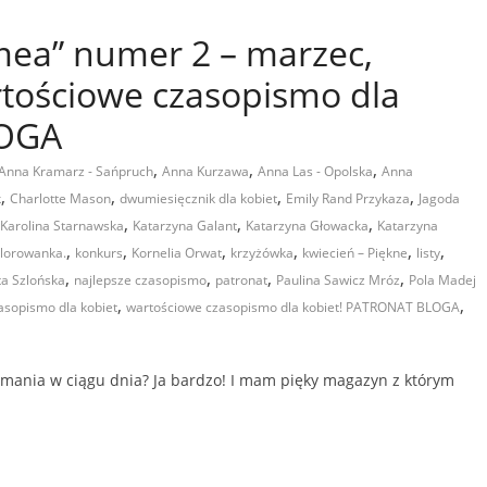
mea” numer 2 – marzec,
rtościowe czasopismo dla
LOGA
,
,
,
Anna Kramarz - Sańpruch
Anna Kurzawa
Anna Las - Opolska
Anna
,
,
,
,
k
Charlotte Mason
dwumiesięcznik dla kobiet
Emily Rand Przykaza
Jagoda
,
,
,
Karolina Starnawska
Katarzyna Galant
Katarzyna Głowacka
Katarzyna
,
,
,
,
,
,
lorowanka.
konkurs
Kornelia Orwat
krzyżówka
kwiecień – Piękne
listy
,
,
,
,
a Szlońska
najlepsze czasopismo
patronat
Paulina Sawicz Mróz
Pola Madej
,
,
asopismo dla kobiet
wartościowe czasopismo dla kobiet! PATRONAT BLOGA
zymania w ciągu dnia? Ja bardzo! I mam pięky magazyn z którym