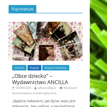
Najnowsze
Dorośli
Książki
Książki katolickie
„Obce dziecko” –
Wydawnictwo ANCILLA
05/08/2026
wNaszejBajce
Możliwość
komentowania
została wyłączona
„Bądźcie miłosierni, jak Ojciec wasz jest
miłosierny. Nie sądźcie, a nie będziecie