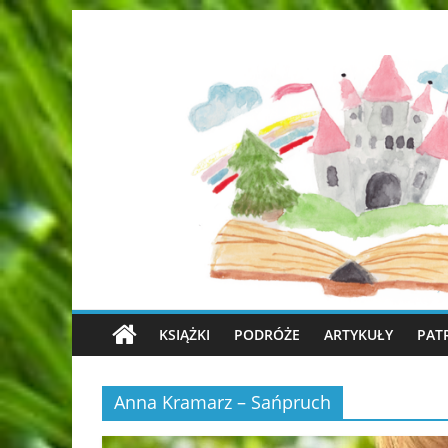
KSIĄŻKI
PODRÓŻE
ARTYKUŁY
PAT
Anna Kramarz – Sańpruch