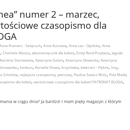
mea” numer 2 – marzec,
rtościowe czasopismo dla
LOGA
,
,
,
Anna Kramarz - Sańpruch
Anna Kurzawa
Anna Las - Opolska
Anna
,
,
,
,
k
Charlotte Mason
dwumiesięcznik dla kobiet
Emily Rand Przykaza
Jagoda
,
,
,
Karolina Starnawska
Katarzyna Galant
Katarzyna Głowacka
Katarzyna
,
,
,
,
,
,
lorowanka.
konkurs
Kornelia Orwat
krzyżówka
kwiecień – Piękne
listy
,
,
,
,
a Szlońska
najlepsze czasopismo
patronat
Paulina Sawicz Mróz
Pola Madej
,
,
asopismo dla kobiet
wartościowe czasopismo dla kobiet! PATRONAT BLOGA
zymania w ciągu dnia? Ja bardzo! I mam pięky magazyn z którym