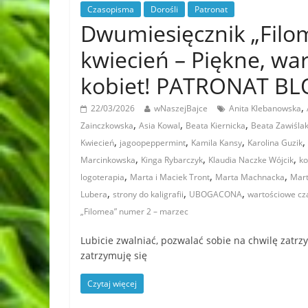
Czasopisma
Dorośli
Patronat
Dwumiesięcznik „Filo
kwiecień – Piękne, wa
kobiet! PATRONAT B
,
22/03/2026
wNaszejBajce
Anita Klebanowska
,
,
,
Zainczkowska
Asia Kowal
Beata Kiernicka
Beata Zawiśla
,
,
,
,
Kwiecień
jagoopeppermint
Kamila Kansy
Karolina Guzik
,
,
,
Marcinkowska
Kinga Rybarczyk
Klaudia Naczke Wójcik
ko
,
,
,
logoterapia
Marta i Maciek Tront
Marta Machnacka
Mart
,
,
,
Lubera
strony do kaligrafii
UBOGACONA
wartościowe cz
„Filomea” numer 2 – marzec
Lubicie zwalniać, pozwalać sobie na chwilę zatr
zatrzymuję się
Czytaj więcej