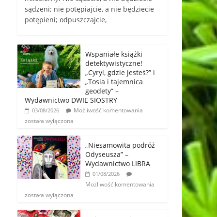
sądzeni; nie potępiajcie, a nie będziecie
potępieni; odpuszczajcie,
Wspaniałe książki
detektywistyczne!
„Cyryl, gdzie jesteś?” i
„Tosia i tajemnica
geodety” –
Wydawnictwo DWIE SIOSTRY
Możliwość komentowania
03/08/2026
została wyłączona
„Niesamowita podróż
Odyseusza” –
Wydawnictwo LIBRA
01/08/2026
Możliwość komentowania
została wyłączona