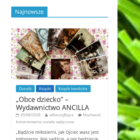
Najnowsze
Dorośli
Książki
Książki katolickie
„Obce dziecko” –
Wydawnictwo ANCILLA
05/08/2026
wNaszejBajce
Możliwość
komentowania
została wyłączona
„Bądźcie miłosierni, jak Ojciec wasz jest
miłosierny. Nie sądźcie, a nie będziecie