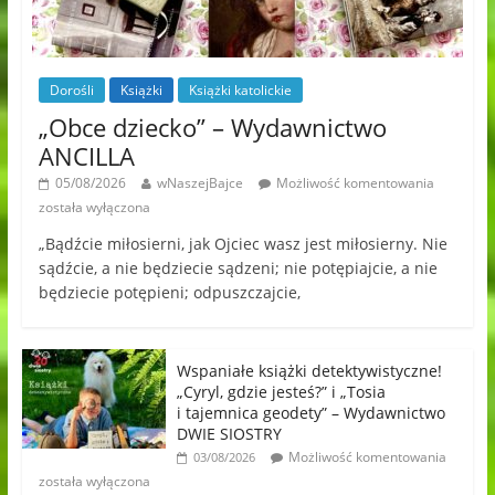
Dorośli
Książki
Książki katolickie
„Obce dziecko” – Wydawnictwo
ANCILLA
05/08/2026
wNaszejBajce
Możliwość komentowania
została wyłączona
„Bądźcie miłosierni, jak Ojciec wasz jest miłosierny. Nie
sądźcie, a nie będziecie sądzeni; nie potępiajcie, a nie
będziecie potępieni; odpuszczajcie,
Wspaniałe książki detektywistyczne!
„Cyryl, gdzie jesteś?” i „Tosia
i tajemnica geodety” – Wydawnictwo
DWIE SIOSTRY
Możliwość komentowania
03/08/2026
została wyłączona