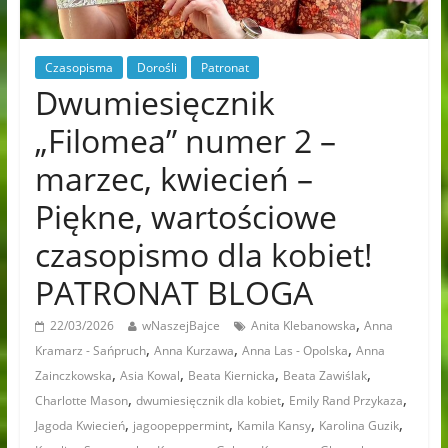
Czasopisma
Dorośli
Patronat
Dwumiesięcznik
„Filomea” numer 2 –
marzec, kwiecień –
Piękne, wartościowe
czasopismo dla kobiet!
PATRONAT BLOGA
,
22/03/2026
wNaszejBajce
Anita Klebanowska
Anna
,
,
,
Kramarz - Sańpruch
Anna Kurzawa
Anna Las - Opolska
Anna
,
,
,
,
Zainczkowska
Asia Kowal
Beata Kiernicka
Beata Zawiślak
,
,
,
Charlotte Mason
dwumiesięcznik dla kobiet
Emily Rand Przykaza
,
,
,
,
Jagoda Kwiecień
jagoopeppermint
Kamila Kansy
Karolina Guzik