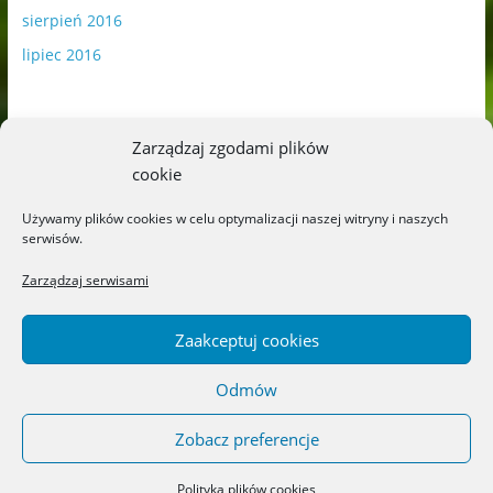
sierpień 2016
lipiec 2016
Zarządzaj zgodami plików
cookie
Publikowane materiały zawierają płatną promocję.
Używamy plików cookies w celu optymalizacji naszej witryny i naszych
serwisów.
Polityka plików cookies
-
Polityka prywatności
Zarządzaj serwisami
Zaakceptuj cookies
Odmów
Copyright © 2026
Blog o książkach dla dzieci i młodzieży –
recenzje i rekomendacje
. All rights reserved.
Zobacz preferencje
Theme: ColorMag by
ThemeGrill
. Powered by
WordPress
.
Polityka plików cookies