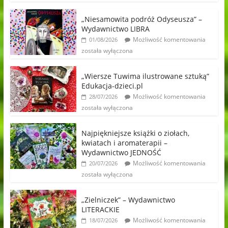
„Niesamowita podróż Odyseusza” –
Wydawnictwo LIBRA
Możliwość komentowania
01/08/2026
została wyłączona
„Wiersze Tuwima ilustrowane sztuką”
Edukacja-dzieci.pl
Możliwość komentowania
28/07/2026
została wyłączona
Najpiękniejsze książki o ziołach,
kwiatach i aromaterapii –
Wydawnictwo JEDNOŚĆ
Możliwość komentowania
20/07/2026
została wyłączona
„Zielniczek” – Wydawnictwo
LITERACKIE
Możliwość komentowania
18/07/2026