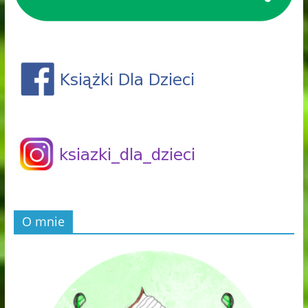
O mnie