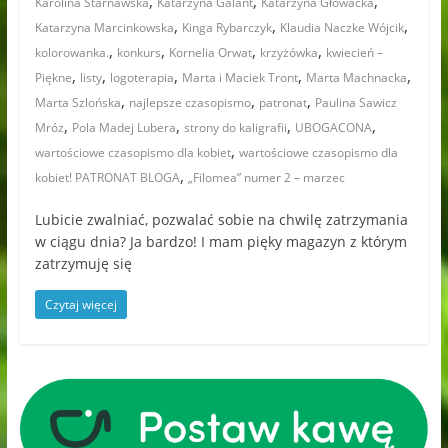
,
,
,
Karolina Starnawska
Katarzyna Galant
Katarzyna Głowacka
,
,
,
Katarzyna Marcinkowska
Kinga Rybarczyk
Klaudia Naczke Wójcik
,
,
,
,
kolorowanka.
konkurs
Kornelia Orwat
krzyżówka
kwiecień –
,
,
,
,
,
Piękne
listy
logoterapia
Marta i Maciek Tront
Marta Machnacka
,
,
,
Marta Szlońska
najlepsze czasopismo
patronat
Paulina Sawicz
,
,
,
,
Mróz
Pola Madej Lubera
strony do kaligrafii
UBOGACONA
,
wartościowe czasopismo dla kobiet
wartościowe czasopismo dla
,
kobiet! PATRONAT BLOGA
„Filomea” numer 2 – marzec
Lubicie zwalniać, pozwalać sobie na chwilę zatrzymania
w ciągu dnia? Ja bardzo! I mam pięky magazyn z którym
zatrzymuję się
Czytaj więcej