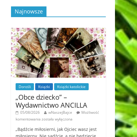
Najnowsze
Dorośli
Książki
Książki katolickie
„Obce dziecko” –
Wydawnictwo ANCILLA
05/08/2026
wNaszejBajce
Możliwość
komentowania
została wyłączona
„Bądźcie miłosierni, jak Ojciec wasz jest
miłosierny. Nie sądźcie, a nie będziecie