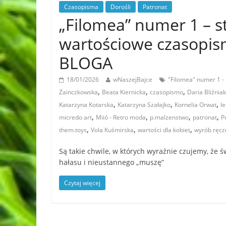
Czasopisma
Dorośli
Patronat
„Filomea” numer 1 – st
wartościowe czasopis
BLOGA
18/01/2026
wNaszejBajce
"Filomea" numer 1 -
,
,
,
Zainczkowska
Beata Kiernicka
czasopismo
Daria Bliźniak
,
,
,
Katarzyna Kotarska
Katarzyna Szałajko
Kornelia Orwat
l
,
,
,
,
micredo art
Miió - Retro moda
p.malzenstwo
patronat
P
,
,
,
them.toys
Vola Kuśmirska
wartości dla kobiet
wyrób ręcz
Są takie chwile, w których wyraźnie czujemy, że 
hałasu i nieustannego „muszę”
Czytaj więcej