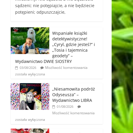
sądzeni; nie potępiajcie, a nie będziecie
potępieni; odpuszczajcie,
Wspaniałe książki
detektywistyczne!
„Cyryl, gdzie jesteś?” i
„Tosia i tajemnica
geodety” –
Wydawnictwo DWIE SIOSTRY
Możliwość komentowania
03/08/2026
została wyłączona
„Niesamowita podróż
Odyseusza” –
Wydawnictwo LIBRA
01/08/2026
Możliwość komentowania
została wyłączona