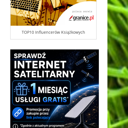
TOP10 Influencerów Książkowych