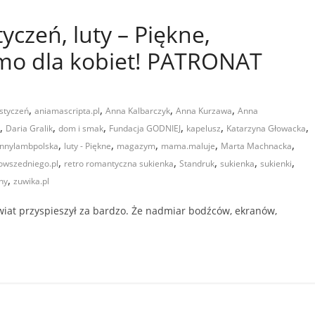
yczeń, luty – Piękne,
mo dla kobiet! PATRONAT
,
,
,
,
 styczeń
aniamascripta.pl
Anna Kalbarczyk
Anna Kurzawa
Anna
,
,
,
,
,
,
Daria Gralik
dom i smak
Fundacja GODNIEJ
kapelusz
Katarzyna Głowacka
,
,
,
,
,
ennylambpolska
luty - Piękne
magazym
mama.maluje
Marta Machnacka
,
,
,
,
,
owszedniego.pl
retro romantyczna sukienka
Standruk
sukienka
sukienki
,
ny
zuwika.pl
świat przyspieszył za bardzo. Że nadmiar bodźców, ekranów,