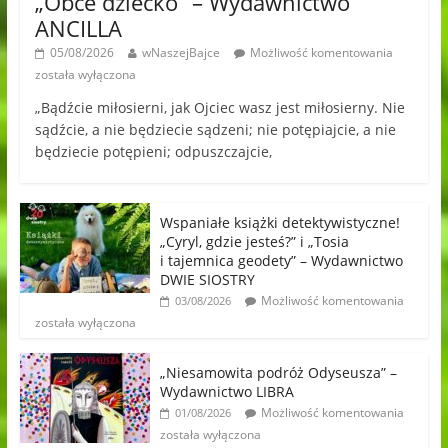
„Obce dziecko” – Wydawnictwo
ANCILLA
05/08/2026
wNaszejBajce
Możliwość komentowania
została wyłączona
„Bądźcie miłosierni, jak Ojciec wasz jest miłosierny. Nie
sądźcie, a nie będziecie sądzeni; nie potępiajcie, a nie
będziecie potępieni; odpuszczajcie,
Wspaniałe książki detektywistyczne!
„Cyryl, gdzie jesteś?” i „Tosia
i tajemnica geodety” – Wydawnictwo
DWIE SIOSTRY
Możliwość komentowania
03/08/2026
została wyłączona
„Niesamowita podróż Odyseusza” –
Wydawnictwo LIBRA
Możliwość komentowania
01/08/2026
została wyłączona