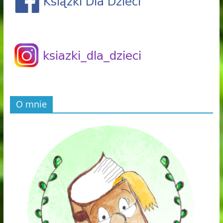
O mnie