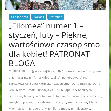
Czasopisma
Dorośli
Patronat
„Filomea” numer 1 –
styczeń, luty – Piękne,
wartościowe czasopismo
dla kobiet! PATRONAT
BLOGA
,
18/01/2026
wNaszejBajce
"Filomea" numer 1 - styczeń
,
,
,
aniamascripta.pl
Anna Kalbarczyk
Anna Kurzawa
Anna
,
,
,
,
Zainczkowska
Beata Kiernicka
czasopismo
Daria Bliźniak
Daria
,
,
,
,
Gralik
dom i smak
Fundacja GODNIEJ
kapelusz
Katarzyna
,
,
,
,
Głowacka
Katarzyna Kotarska
Katarzyna Szałajko
Kornelia Orwat
,
,
,
,
lennylambpolska
luty - Piękne
magazym
mama.maluje
Marta
,
,
,
,
Machnacka
micredo art
Miió - Retro moda
p.malzenstwo