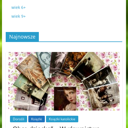
wiek 6+
wiek 9+
Najnowsze
Dorośli
Książki
Książki katolickie