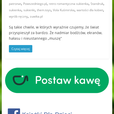
,
,
,
,
patronat
Powszedniego.pl
retro romantyczna sukienka
Standruk
,
,
,
,
,
sukienka
sukienki
them.toys
Vola Kuśmirska
wartości dla kobiet
,
wyrób ręczny
zuwika.pl
Są takie chwile, w których wyraźnie czujemy, że świat
przyspieszył za bardzo. Że nadmiar bodźców, ekranów,
hałasu i nieustannego „muszę”
Czytaj więcej