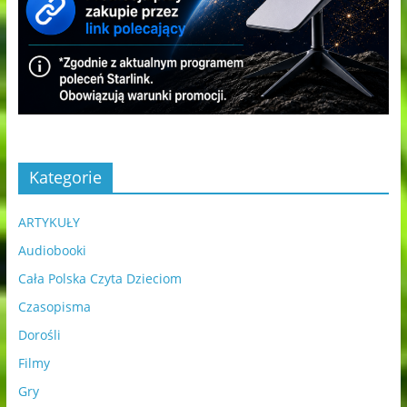
Kategorie
ARTYKUŁY
Audiobooki
Cała Polska Czyta Dzieciom
Czasopisma
Dorośli
Filmy
Gry