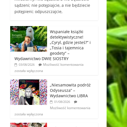
sądzeni; nie potępiajcie, a nie będziecie
potępieni; odpuszczajcie,
Wspaniałe książki
detektywistyczne!
„Cyryl, gdzie jesteś?” i
„Tosia i tajemnica
geodety” –
Wydawnictwo DWIE SIOSTRY
Możliwość komentowania
03/08/2026
została wyłączona
„Niesamowita podróż
Odyseusza” –
Wydawnictwo LIBRA
01/08/2026
Możliwość komentowania
została wyłączona