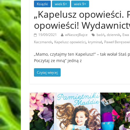
Książki
wiek 6+
wiek 9+
„Kapelusz opowieści. P
opowieści! Wydawnic
,
,
19/09/2021
wNaszejBajce
baśń
dziennik
Ewa
,
,
,
Kaczmarek
Kapelusz opowieści
kryminał
Paweł Beręsewi
„Mamo, czytajmy ten Kapelusz!” – tak wołał Staś p
Poczytaj ze mną” jedną z
Czytaj więcej