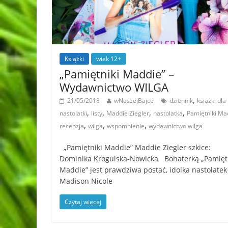
Książki
wiek 12+
„Pamiętniki Maddie” –
Wydawnictwo WILGA
,
21/05/2018
wNaszejBajce
dziennik
książki dla
,
,
,
,
nastolatki
listy
Maddie Ziegler
nastolatka
Pamiętniki Ma
,
,
,
recenzja
wilga
wspomnienie
wydawnictwo wilga
„Pamiętniki Maddie” Maddie Ziegler szkice:
Dominika Krogulska-Nowicka Bohaterką „Pamięt
Maddie” jest prawdziwa postać, idolka nastolatek
Madison Nicole
Czytaj więcej