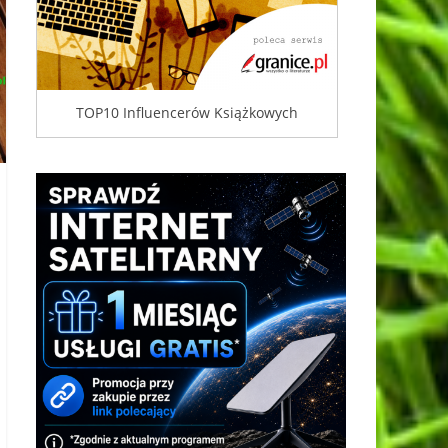
TOP10 Influencerów Książkowych