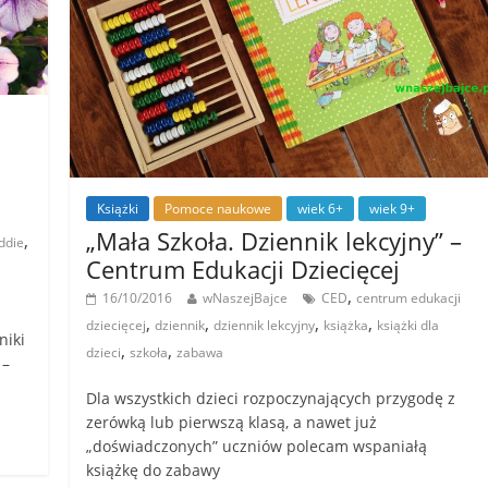
Książki
Pomoce naukowe
wiek 6+
wiek 9+
„Mała Szkoła. Dziennik lekcyjny” –
,
ddie
Centrum Edukacji Dziecięcej
,
16/10/2016
wNaszejBajce
CED
centrum edukacji
,
,
,
,
dziecięcej
dziennik
dziennik lekcyjny
książka
książki dla
niki
,
,
dzieci
szkoła
zabawa
 –
Dla wszystkich dzieci rozpoczynających przygodę z
zerówką lub pierwszą klasą, a nawet już
„doświadczonych” uczniów polecam wspaniałą
książkę do zabawy