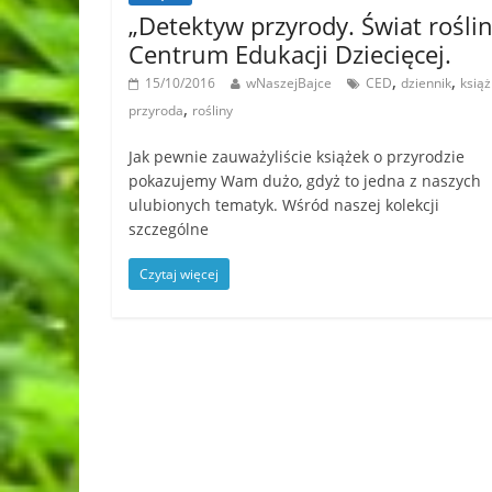
„Detektyw przyrody. Świat roślin
Centrum Edukacji Dziecięcej.
,
,
15/10/2016
wNaszejBajce
CED
dziennik
ksią
,
przyroda
rośliny
Jak pewnie zauważyliście książek o przyrodzie
pokazujemy Wam dużo, gdyż to jedna z naszych
ulubionych tematyk. Wśród naszej kolekcji
szczególne
Czytaj więcej