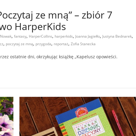
oczytaj ze mną” – zbiór 7
two HarperKids
,
,
,
,
,
,
 Nowak
fantasy
HarperCollins
harperkids
Joanna Jagiełło
Justyna Bednarek
,
,
,
,
cz
poczytaj ze mną
przygoda
reportaż
Zofia Stanecka
rzez ostatnie dni, okrzykując książkę „Kapelusz opowieści.