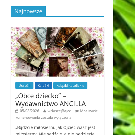
Najnowsze
Dorośli
Książki
Książki katolickie
„Obce dziecko” –
Wydawnictwo ANCILLA
05/08/2026
wNaszejBajce
Możliwość
komentowania
została wyłączona
„Bądźcie miłosierni, jak Ojciec wasz jest
miłosierny. Nie sądźcie, a nie będziecie