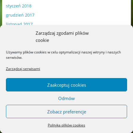
styczeń 2018
grudzień 2017
listopad 2017
Zarządzaj zgodami plików
październik 2017
cookie
wrzesień 2017
sierpień 2017
Używamy plików cookies w celu optymalizacji naszej witryny i naszych
serwisów.
lipiec 2017
Zarządzaj serwisami
czerwiec 2017
maj 2017
Zaakceptuj cookies
kwiecień 2017
marzec 2017
Odmów
luty 2017
Zobacz preferencje
styczeń 2017
Polityka plików cookies
grudzień 2016