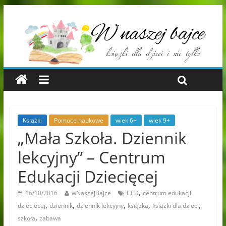
Książki
Pomoce naukowe
wiek 6+
wiek 9+
„Mała Szkoła. Dziennik
lekcyjny” – Centrum
Edukacji Dziecięcej
,
16/10/2016
wNaszejBajce
CED
centrum edukacji
,
,
,
,
,
dziecięcej
dziennik
dziennik lekcyjny
książka
książki dla dzieci
,
szkoła
zabawa