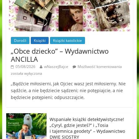
Dorośli
Książki
Książki katolickie
„Obce dziecko” – Wydawnictwo
ANCILLA
05/08/2026
wNaszejBajce
Możliwość komentowania
została wyłączona
„Bądźcie miłosierni, jak Ojciec wasz jest miłosierny. Nie
sądźcie, a nie będziecie sądzeni; nie potępiajcie, a nie
będziecie potępieni; odpuszczajcie,
Wspaniałe książki detektywistyczne!
„Cyryl, gdzie jesteś?” i „Tosia
i tajemnica geodety” – Wydawnictwo
DWIE SIOSTRY