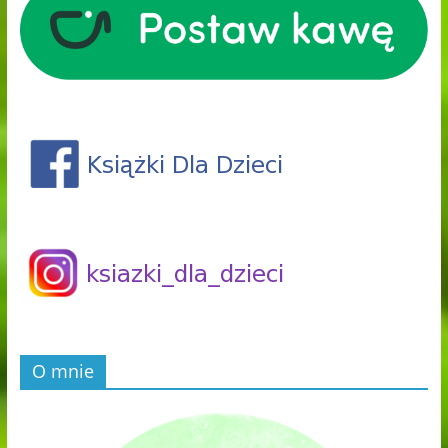
O mnie