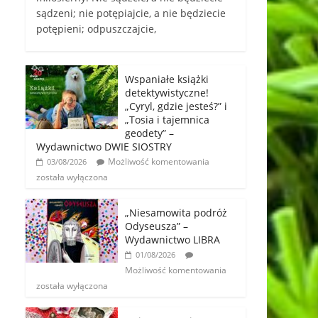
sądzeni; nie potępiajcie, a nie będziecie
potępieni; odpuszczajcie,
Wspaniałe książki
detektywistyczne!
„Cyryl, gdzie jesteś?” i
„Tosia i tajemnica
geodety” –
Wydawnictwo DWIE SIOSTRY
Możliwość komentowania
03/08/2026
została wyłączona
„Niesamowita podróż
Odyseusza” –
Wydawnictwo LIBRA
01/08/2026
Możliwość komentowania
została wyłączona