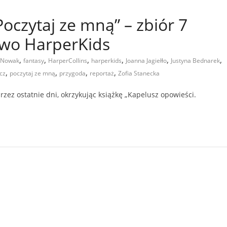
oczytaj ze mną” – zbiór 7
two HarperKids
,
,
,
,
,
,
 Nowak
fantasy
HarperCollins
harperkids
Joanna Jagiełło
Justyna Bednarek
,
,
,
,
cz
poczytaj ze mną
przygoda
reportaż
Zofia Stanecka
rzez ostatnie dni, okrzykując książkę „Kapelusz opowieści.