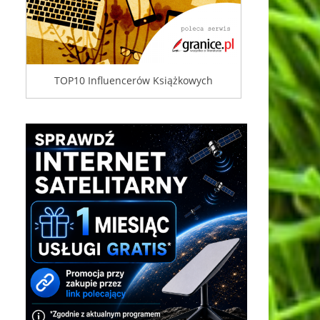
TOP10 Influencerów Książkowych