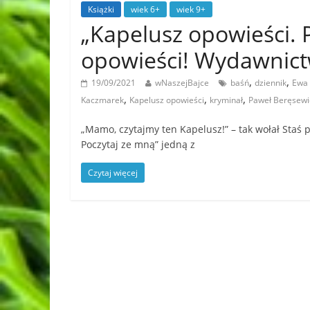
Książki
wiek 6+
wiek 9+
„Kapelusz opowieści. P
opowieści! Wydawnic
,
,
19/09/2021
wNaszejBajce
baśń
dziennik
Ewa
,
,
,
Kaczmarek
Kapelusz opowieści
kryminał
Paweł Beręsewi
„Mamo, czytajmy ten Kapelusz!” – tak wołał Staś p
Poczytaj ze mną” jedną z
Czytaj więcej