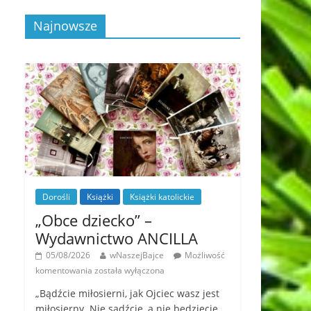
Najnowsze
Dorośli
Książki
Książki katolickie
„Obce dziecko” –
Wydawnictwo ANCILLA
05/08/2026
wNaszejBajce
Możliwość
komentowania
została wyłączona
„Bądźcie miłosierni, jak Ojciec wasz jest
miłosierny. Nie sądźcie, a nie będziecie