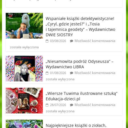
Wspaniałe książki detektywistyczne!
„Cyryl, gdzie jesteś?” i „Tosia
i tajemnica geodety” – Wydawnictwo
DWIE SIOSTRY
Możliwość komentowania
03/08/2026
została wyłączona
„Niesamowita podróż Odyseusza” –
Wydawnictwo LIBRA
Możliwość komentowania
01/08/2026
została wyłączona
„Wiersze Tuwima ilustrowane sztuką”
Edukacja-dzieci.pl
Możliwość komentowania
28/07/2026
została wyłączona
Najpiękniejsze książki o ziołach,