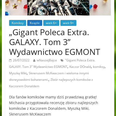
Komiksy
Książki
wiek 6+
wiek 9+
„Gigant Poleca Extra.
GALAXY. Tom 3”
Wydawnictwo EGMONT
26/07/2022
wNaszejBajce
"Gigant Poleca Extra.
,
,
,
GALAXY. Tom 3" Wydawnictwo EGMONT
Kaczor DOnald
komiksy
,
Myszką Miki
Sknerusem McKwaczem i wieloma innymi
,
disneyowskimi bohaterami.
Zbiór najlepszych komiksów z
Kaczorem Donaldem
Dla fanów komiksów mamy dziś prawdziwą gratkę!
Michasia przygotowała recenzję zbioru najlepszych
komiksów z Kaczorem Donaldem, Myszką Miki,
Sknerusem McKwaczem