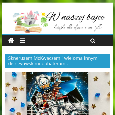
Sknerusem McKwaczem i wieloma innymi
disneyowskimi bohaterami.