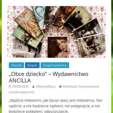
Dorośli
Książki
Książki katolickie
„Obce dziecko” – Wydawnictwo
ANCILLA
05/08/2026
wNaszejBajce
Możliwość komentowania
została wyłączona
„Bądźcie miłosierni, jak Ojciec wasz jest miłosierny. Nie
sądźcie, a nie będziecie sądzeni; nie potępiajcie, a nie
będziecie potępieni; odpuszczajcie,