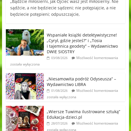
„Bądźcie miłosierni, jak Ojciec wasz jest miłosierny. Nie
sądźcie, a nie będziecie sądzeni; nie potępiajcie, a nie
będziecie potępieni; odpuszczajcie,
Wspaniałe książki detektywistyczne!
„Cyryl, gdzie jesteś?” i „Tosia
i tajemnica geodety” – Wydawnictwo
DWIE SIOSTRY
Możliwość komentowania
03/08/2026
została wyłączona
„Niesamowita podróż Odyseusza” –
Wydawnictwo LIBRA
Możliwość komentowania
01/08/2026
została wyłączona
„Wiersze Tuwima ilustrowane sztuką”
Edukacja-dzieci.pl
Możliwość komentowania
28/07/2026
została wyłączona