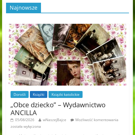
Najnowsze
Dorośli
Książki
Książki katolickie
„Obce dziecko” – Wydawnictwo
ANCILLA
05/08/2026
wNaszejBajce
Możliwość komentowania
została wyłączona