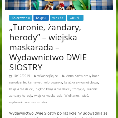
Kolorowanki
Książki
wiek 6+
wiek 9+
„Turonie, żandary,
herody” – wiejska
maskarada –
Wydawnictwo DWIE
SIOSTRY
,
10/12/2019
wNaszejBajce
Anna Kaźmierak
boże
,
,
,
,
narodzenie
karnawał
kolorowanka
książka aktywnościowa
,
,
,
książki dla dzieci
piękne książki dla dzieci
tradycja
Turonie
,
,
,
,
żandary herody
wiejska maskarada
Wielkanoc
wieś
wydawnictwo dwie siostry
Wydawnictwo Dwie Siostry po raz kolejny udowadnia że