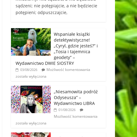
sądzeni; nie potępiajcie, a nie będziecie
potępieni; odpuszczajcie,
Wspaniałe książki
detektywistyczne!
„Cyryl, gdzie jesteś?” i
„Tosia i tajemnica
geodety” –
Wydawnictwo DWIE SIOSTRY
Możliwość komentowania
03/08/2026
została wyłączona
„Niesamowita podróż
Odyseusza” –
Wydawnictwo LIBRA
01/08/2026
Możliwość komentowania
została wyłączona