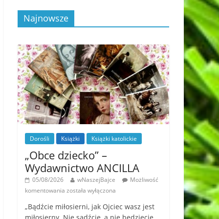
Najnowsze
Dorośli
Książki
Książki katolickie
„Obce dziecko” –
Wydawnictwo ANCILLA
05/08/2026
wNaszejBajce
Możliwość
komentowania
została wyłączona
„Bądźcie miłosierni, jak Ojciec wasz jest
miłosierny. Nie sądźcie, a nie będziecie