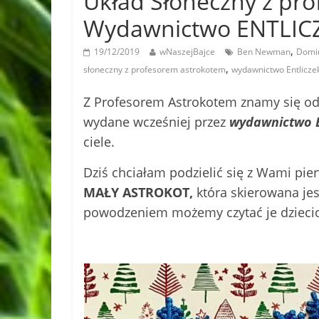
Układ Słoneczny z pr
Wydawnictwo ENTLIC
,
19/12/2019
wNaszejBajce
Ben Newman
Domin
,
słoneczny z profesorem astrokotem
wydawnictwo Entlicze
Z Profesorem Astrokotem znamy się od 
wydane wcześniej przez
wydawnictwo E
ciele.
Dziś chciałam podzielić się z Wami pie
MAŁY ASTROKOT,
która skierowana jes
powodzeniem możemy czytać je dziecio