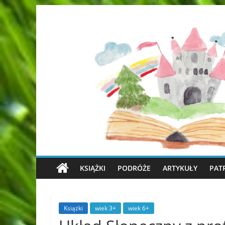
KSIĄŻKI
PODRÓŻE
ARTYKUŁY
PAT
Książki
wiek 3+
wiek 6+