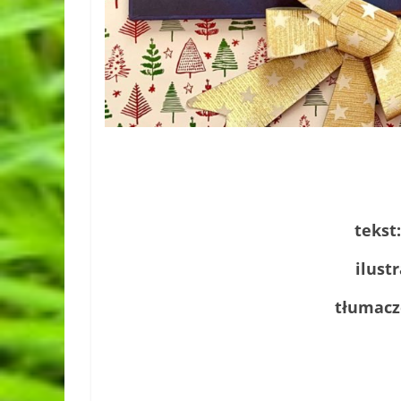
tekst:
ilustr
tłumacz