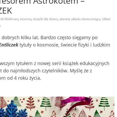
ofesorem Astrokotem –
ZEK
,
,
,
,
ik Walliman
kosmos
książki dla dzieci
planety układu słonecznego
Układ
k
dobrych kilku lat. Bardzo często sięgamy po
ntliczek
tytuły o kosmosie, świecie fizyki i ludzkim
rwszym tytułem z nowej serii książek edukacyjnych
t do najmłodszych czytelników. Myślę że z
m od 4 roku życia.