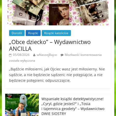
Dorośli
Książki
Książki katolickie
„Obce dziecko” – Wydawnictwo
ANCILLA
05/08/2026
wNaszejBajce
Możliwość komentowania
została wyłączona
„Bądźcie miłosierni, jak Ojciec wasz jest miłosierny. Nie
sądźcie, a nie będziecie sądzeni; nie potępiajcie, a nie
będziecie potępieni; odpuszczajcie,
Wspaniałe książki detektywistyczne!
„Cyryl, gdzie jesteś?” i „Tosia
i tajemnica geodety” – Wydawnictwo
DWIE SIOSTRY