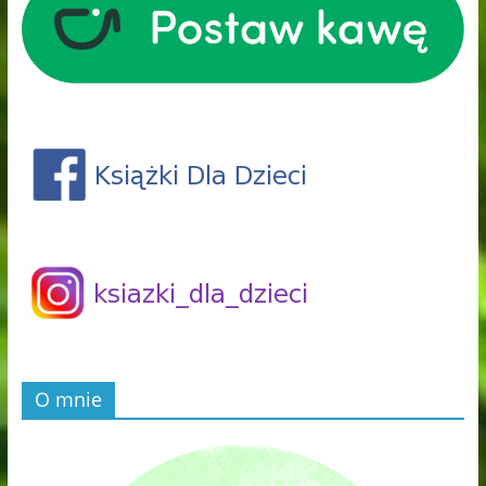
O mnie