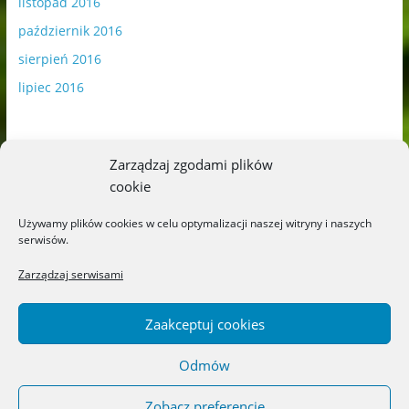
listopad 2016
październik 2016
sierpień 2016
lipiec 2016
Zarządzaj zgodami plików
cookie
Publikowane materiały zawierają płatną promocję.
Używamy plików cookies w celu optymalizacji naszej witryny i naszych
serwisów.
Polityka plików cookies
-
Polityka prywatności
Zarządzaj serwisami
Zaakceptuj cookies
Odmów
Copyright © 2026
Blog o książkach dla dzieci i młodzieży –
recenzje i rekomendacje
. All rights reserved.
Zobacz preferencje
Theme: ColorMag by
ThemeGrill
. Powered by
WordPress
.