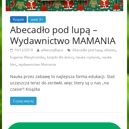
Książki
wiek 3+
Abecadło pod lupą –
Wydawnictwo MAMANIA
,
,
16/12/2019
wNaszejBajce
Abecadło pod lupą
alfabet
,
,
,
Eugenia Wasylczenko
książki dla dzieci
nauka czytania
nauka
,
liter
wydawnictwo Mamania
Nauka przez zabawę to najlepsza forma edukacji. Staś
uczęszcza teraz do zerówki, więc litery są u nas „na
czasie”! Książka
Czytaj więcej