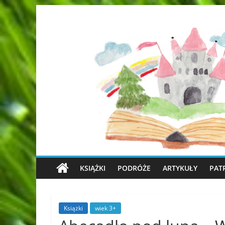
KSIĄŻKI
PODRÓŻE
ARTYKUŁY
PAT
Książki
wiek 3+