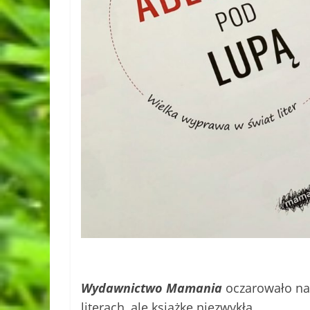
Wydawnictwo Mamania
oczarowało na
literach, ale książkę niezwykłą.