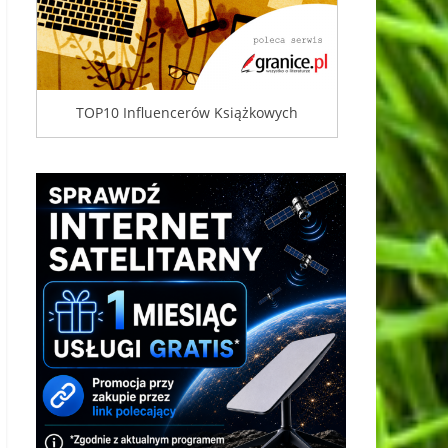
TOP10 Influencerów Książkowych