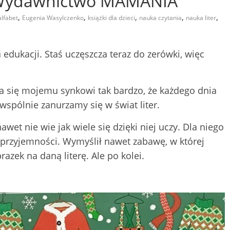
 Wydawnictwo MAMANIA
,
,
,
,
,
alfabet
Eugenia Wasylczenko
książki dla dzieci
nauka czytania
nauka liter
edukacji. Staś uczęszcza teraz do zerówki, więc
 się mojemu synkowi tak bardzo, że każdego dnia
spólnie zanurzamy się w świat liter.
wet nie wie jak wiele się dzięki niej uczy. Dla niego
e przyjemności. Wymyślił nawet zabawę, w której
azek na daną literę. Ale po kolei.