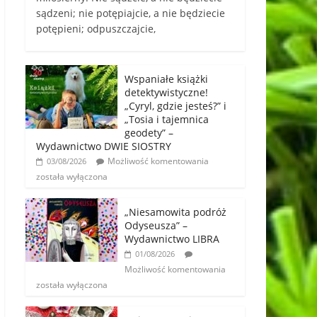
sądzeni; nie potępiajcie, a nie będziecie
potępieni; odpuszczajcie,
Wspaniałe książki
detektywistyczne!
„Cyryl, gdzie jesteś?” i
„Tosia i tajemnica
geodety” –
Wydawnictwo DWIE SIOSTRY
Możliwość komentowania
03/08/2026
została wyłączona
„Niesamowita podróż
Odyseusza” –
Wydawnictwo LIBRA
01/08/2026
Możliwość komentowania
została wyłączona