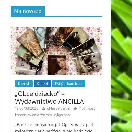
Najnowsze
Dorośli
Książki
Książki katolickie
„Obce dziecko” –
Wydawnictwo ANCILLA
05/08/2026
wNaszejBajce
Możliwość
komentowania
została wyłączona
„Bądźcie miłosierni, jak Ojciec wasz jest
miłosierny. Nie sądźcie, a nie będziecie