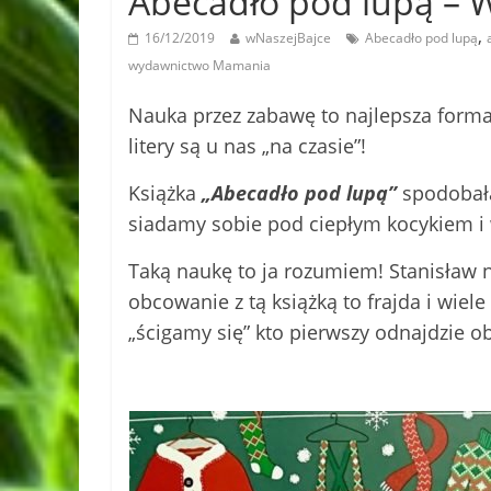
Abecadło pod lupą –
,
16/12/2019
wNaszejBajce
Abecadło pod lupą
wydawnictwo Mamania
Nauka przez zabawę to najlepsza forma 
litery są u nas „na czasie”!
Książka
„Abecadło pod lupą”
spodobała
siadamy sobie pod ciepłym kocykiem i w
Taką naukę to ja rozumiem! Stanisław na
obcowanie z tą książką to frajda i wiel
„ścigamy się” kto pierwszy odnajdzie obr