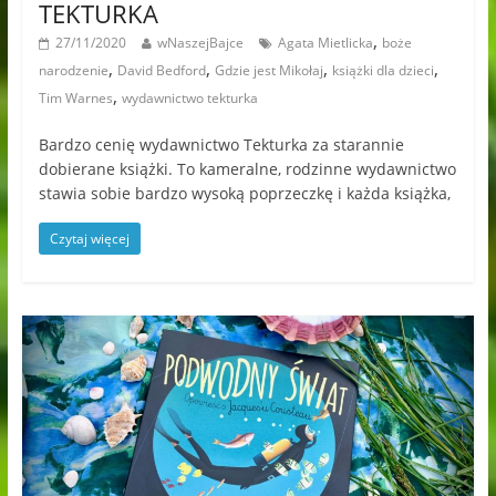
TEKTURKA
,
27/11/2020
wNaszejBajce
Agata Mietlicka
boże
,
,
,
,
narodzenie
David Bedford
Gdzie jest Mikołaj
książki dla dzieci
,
Tim Warnes
wydawnictwo tekturka
Bardzo cenię wydawnictwo Tekturka za starannie
dobierane książki. To kameralne, rodzinne wydawnictwo
stawia sobie bardzo wysoką poprzeczkę i każda książka,
Czytaj więcej