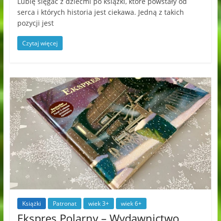
Lubię sięgać z dziećmi po książki, które powstały od
serca i których historia jest ciekawa. Jedną z takich
pozycji jest
Czytaj więcej
Książki
Patronat
wiek 3+
wiek 6+
Ekspres Polarny – Wydawnictwo