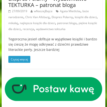
TEKTURKA – patronat bloga
,
27/09/2019
wNaszejBajce
Agata Mietlicka
boże
,
,
,
,
narodzenie
Chris Van Allsburg
Ekspres Polarny
książki dla dzieci
,
,
,
mikołaj
najlepsze książki dla dzieci
patronat bloga
piękne książki
,
,
dla dzieci
recenzja
wydawnictwo tekturka
Tegoroczna jesień obfituje w wyjątkowe książki i bardzo
się cieszę że mogę odkrywać z dziećmi prawdziwe
literackie perły. Jeszcze bardziej
Czytaj więcej