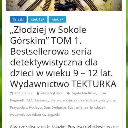
Książki
wiek 12+
wiek 9+
„Złodziej w Sokole
Górskim” TOM 1.
Bestsellerowa seria
detektywistyczna dla
dzieci w wieku 9 – 12 lat.
Wydawnictwo TEKTURKA
,
15/02/2022
wNaszejBajce
Agata Mietlicka
Elisa
,
,
Paganelli
M.G. Leonard
pierwsza książka z serii detektywistycznej
,
,
,
Przygoda w Pociągu
Sam Sedgman Ilustracje
seria książek
,
wydawnictwo tekturka
zagadki
Ależ czekaliśmy na tę książkę! Powieści detektywistyczne