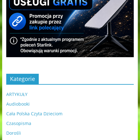
Kategorie
ARTYKUŁY
Audiobooki
Cała Polska Czyta Dzieciom
Czasopisma
Dorośli