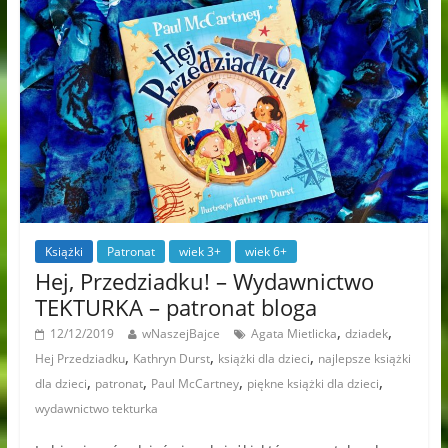
Książki
Patronat
wiek 3+
wiek 6+
Hej, Przedziadku! – Wydawnictwo
TEKTURKA – patronat bloga
,
,
12/12/2019
wNaszejBajce
Agata Mietlicka
dziadek
,
,
,
Hej Przedziadku
Kathryn Durst
książki dla dzieci
najlepsze książki
,
,
,
,
dla dzieci
patronat
Paul McCartney
piękne książki dla dzieci
wydawnictwo tekturka