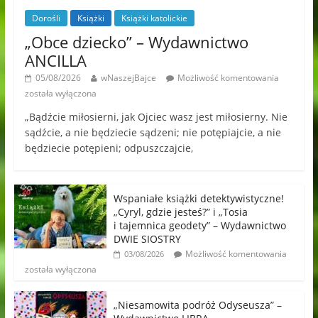
Dorośli
Książki
Książki katolickie
„Obce dziecko” – Wydawnictwo
ANCILLA
05/08/2026
wNaszejBajce
Możliwość komentowania
została wyłączona
„Bądźcie miłosierni, jak Ojciec wasz jest miłosierny. Nie
sądźcie, a nie będziecie sądzeni; nie potępiajcie, a nie
będziecie potępieni; odpuszczajcie,
Wspaniałe książki detektywistyczne!
„Cyryl, gdzie jesteś?” i „Tosia
i tajemnica geodety” – Wydawnictwo
DWIE SIOSTRY
Możliwość komentowania
03/08/2026
została wyłączona
„Niesamowita podróż Odyseusza” –