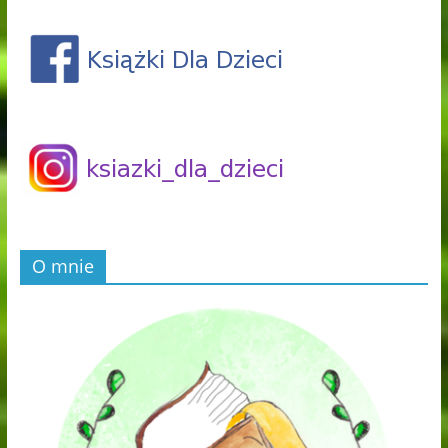
O mnie