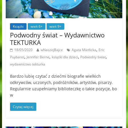
Książki
wiek 6+
wiek 9+
Podwodny świat – Wydawnictwo
TEKTURKA
,
18/05/2020
wNaszejBajce
Agata Mietlicka
Eric
,
,
,
,
Puybaret
Jennifer Berne
książki dla dzieci
Podwodny świat
wydawnictwo tekturka
Bardzo lubię czytać z dziećmi biografie wielkich
odkrywców, uczonych, podróżników, artystów, pisarzy.
Regularnie uzupełniamy biblioteczkę o takie pozycje, bo
w
Czytaj więcej